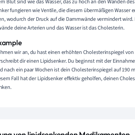
em Blut sind wie das Wasser, das zu hoch an den Wänden des
nker fungieren wie Ventile, die diesem übermäßigen Wasser
en, wodurch der Druck auf die Dammwände vermindert wird. I
de deine Arterien und das Wasser ist das Cholesterin.
hmen wir an, du hast einen erhöhten Cholesterinspiegel von 
rschreibt dir einen Lipidsenker. Du beginnst mit der Einnah
d nach ein paar Wochen ist dein Cholesterinspiegel auf 190 
esem Fall hat der Lipidsenker effektiv geholfen, deinen Choles
nken.
ung von lipidsenkenden Medikamenten