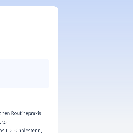
schen Routinepraxis
erz-
as LDL-Cholesterin,