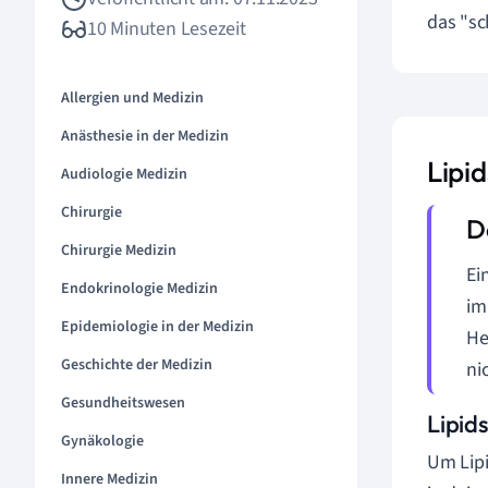
das "sc
10 Minuten Lesezeit
Allergien und Medizin
Anästhesie in der Medizin
Lipi
Audiologie Medizin
Chirurgie
Chirurgie Medizin
Ei
Endokrinologie Medizin
im
Epidemiologie in der Medizin
He
Geschichte der Medizin
ni
Gesundheitswesen
Lipid
Gynäkologie
Um Lipi
Innere Medizin