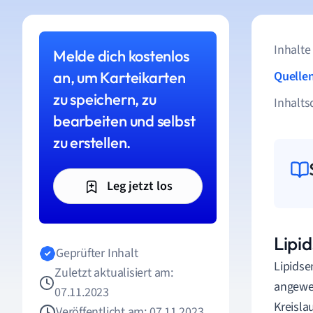
Inhalte
Melde dich kostenlos
an, um Karteikarten
Quelle
zu speichern, zu
Inhalts
bearbeiten und selbst
zu erstellen.
Leg jetzt los
Lipi
Geprüfter Inhalt
Lipidse
Zuletzt aktualisiert am:
angewe
07.11.2023
Kreisla
Veröffentlicht am: 07.11.2023