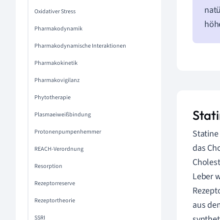
natü
Oxidativer Stress
höh
Pharmakodynamik
Pharmakodynamische Interaktionen
Pharmakokinetik
Pharmakovigilanz
Phytotherapie
Stati
Plasmaeiweißbindung
Protonenpumpenhemmer
Statine
das Cho
REACH-Verordnung
Cholest
Resorption
Leber w
Rezeptorreserve
Rezepto
Rezeptortheorie
aus dem
synthet
SSRI