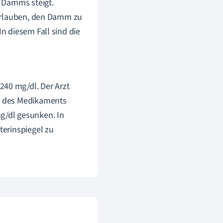
 Damms steigt.
 erlauben, den Damm zu
n diesem Fall sind die
240 mg/dl. Der Arzt
me des Medikaments
mg/dl gesunken. In
terinspiegel zu