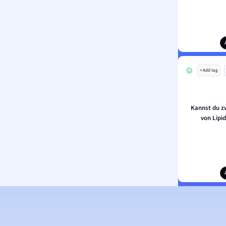
+ Add tag
Kannst du z
von Lipi