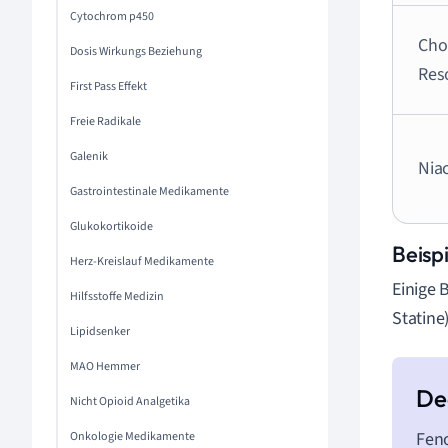
Cytochrom p450
Cho
Dosis Wirkungs Beziehung
Res
First Pass Effekt
Freie Radikale
Galenik
Nia
Gastrointestinale Medikamente
Glukokortikoide
Beispi
Herz-Kreislauf Medikamente
Einige 
Hilfsstoffe Medizin
Statine
Lipidsenker
MAO Hemmer
Nicht Opioid Analgetika
Feno
Onkologie Medikamente