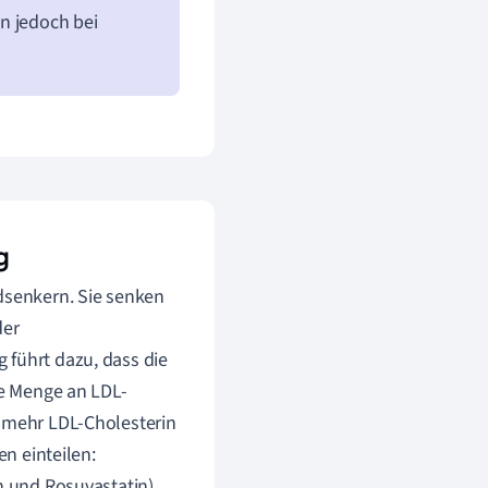
n jedoch bei
g
idsenkern. Sie senken
der
 führt dazu, dass die
ie Menge an LDL-
s mehr LDL-Cholesterin
en einteilen:
in und Rosuvastatin)