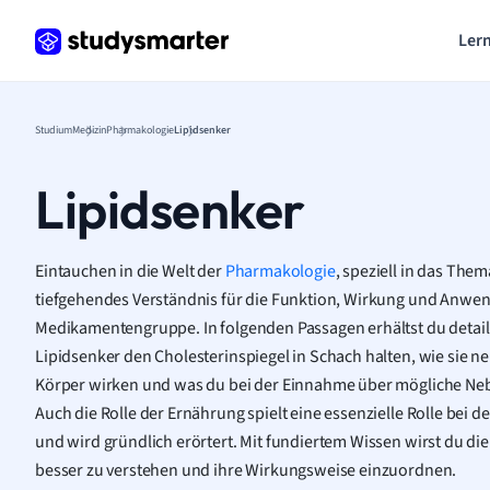
Lern
Studium
Medizin
Pharmakologie
Lipidsenker
Lipidsenker
Eintauchen in die Welt der
Pharmakologie
, speziell in das Them
tiefgehendes Verständnis für die Funktion, Wirkung und Anwe
Medikamentengruppe. In folgenden Passagen erhältst du detaill
Lipidsenker den Cholesterinspiegel in Schach halten, wie sie n
Körper wirken und was du bei der Einnahme über mögliche Neb
Auch die Rolle der Ernährung spielt eine essenzielle Rolle bei
und wird gründlich erörtert. Mit fundiertem Wissen wirst du die
besser zu verstehen und ihre Wirkungsweise einzuordnen.