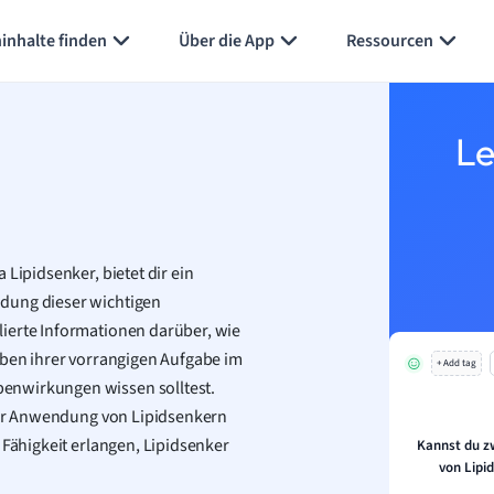
inhalte finden
Über die App
Ressourcen
Le
a Lipidsenker, bietet dir ein
ndung dieser wichtigen
ierte Informationen darüber, wie
eben ihrer vorrangigen Aufgabe im
+ Add tag
enwirkungen wissen solltest.
 der Anwendung von Lipidsenkern
 Fähigkeit erlangen, Lipidsenker
Kannst du z
von Lipi