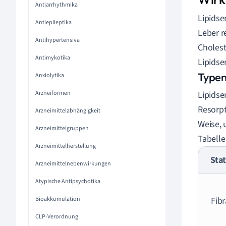
Antiarrhythmika
Lipidse
Antiepileptika
Leber r
Antihypertensiva
Cholest
Antimykotika
Lipidse
Typen
Anxiolytika
Arzneiformen
Lipidse
Resorpt
Arzneimittelabhängigkeit
Weise, 
Arzneimittelgruppen
Tabelle
Arzneimittelherstellung
Sta
Arzneimittelnebenwirkungen
Atypische Antipsychotika
Bioakkumulation
Fibr
CLP-Verordnung