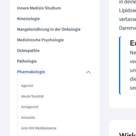
in dein
Innere Medizin Studium
Lipidse
verlass
Kinesiologie
Dammwän
Mangelernährung in der Onkologie
Medizinische Psychologie
Osteopathie
Ne
ve
Pathologie
un
Pharmakologie
di
Agonist
se
Akute Toxizität
Antagonist
Antazida
Anti-HIV-Medikamente
Wirk