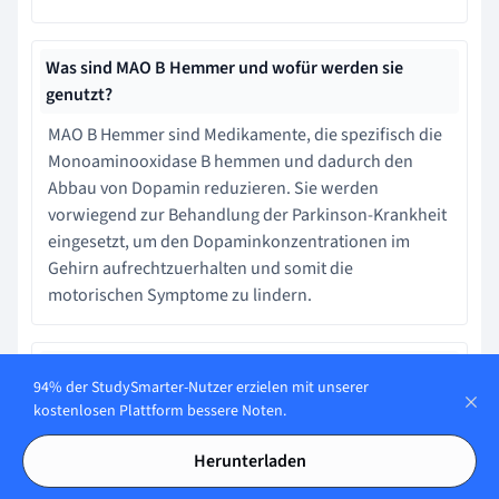
Was sind MAO B Hemmer und wofür werden sie
genutzt?
MAO B Hemmer sind Medikamente, die spezifisch die
Monoaminooxidase B hemmen und dadurch den
Abbau von Dopamin reduzieren. Sie werden
vorwiegend zur Behandlung der Parkinson-Krankheit
eingesetzt, um den Dopaminkonzentrationen im
Gehirn aufrechtzuerhalten und somit die
motorischen Symptome zu lindern.
Was sind einige häufige Nebenwirkungen von Mangel-
94% der StudySmarter-Nutzer erzielen mit unserer
an-Monoamin-Oxidase(MAO)-Hemmern?
kostenlosen Plattform bessere Noten.
Häufige Nebenwirkungen von MAO-Hemmern können
Herunterladen
Schlafstörungen, Mundtrockenheit,
Verdauungsprobleme, Kopfschmerzen, Schwindel,