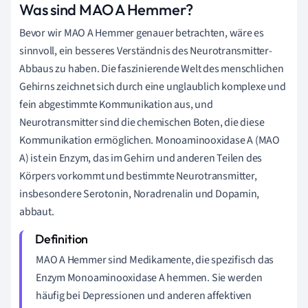
Was sind MAO A Hemmer?
Bevor wir MAO A Hemmer genauer betrachten, wäre es
sinnvoll, ein besseres Verständnis des Neurotransmitter-
Abbaus zu haben. Die faszinierende Welt des menschlichen
Gehirns zeichnet sich durch eine unglaublich komplexe und
fein abgestimmte Kommunikation aus, und
Neurotransmitter sind die chemischen Boten, die diese
Kommunikation ermöglichen. Monoaminooxidase A (MAO
A) ist ein Enzym, das im Gehirn und anderen Teilen des
Körpers vorkommt und bestimmte Neurotransmitter,
insbesondere Serotonin, Noradrenalin und Dopamin,
abbaut.
MAO A Hemmer sind Medikamente, die spezifisch das
Enzym Monoaminooxidase A hemmen. Sie werden
häufig bei Depressionen und anderen affektiven