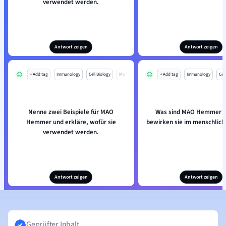
verwendet werden.
Antwort zeigen
Antwort zeigen
+ Add tag
Immunology
Cell Biology
Mo
+ Add tag
Immunology
Cell
Nenne zwei Beispiele für MAO
Was sind MAO Hemmer 
Hemmer und erkläre, wofür sie
bewirken sie im menschlich
verwendet werden.
Antwort zeigen
Antwort zeigen
Geprüfter Inhalt