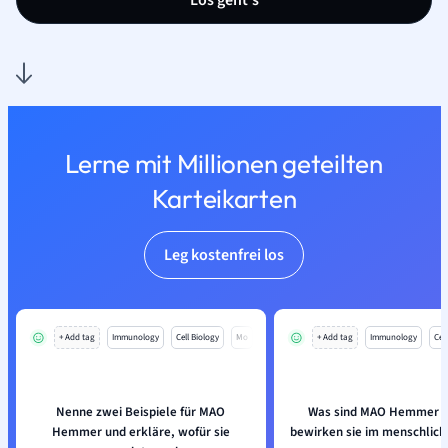
Los geht’s
Lerne mit Millionen geteilten
Karteikarten
Leg kostenfrei los
+ Add tag
Immunology
Cell Biology
Mo
+ Add tag
Immunology
Cell
Nenne zwei Beispiele für MAO
Was sind MAO Hemmer 
Hemmer und erkläre, wofür sie
bewirken sie im menschlich