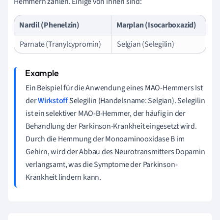
Hemmern zählen. Einige von ihnen sind:
Nardil (Phenelzin)
Marplan (Isocarboxazid)
Parnate (Tranylcypromin)
Selgian (Selegilin)
Ein Beispiel für die Anwendung eines MAO-Hemmers Ist
der
Wirkstoff
Selegilin (Handelsname: Selgian). Selegilin
ist ein selektiver MAO-B-Hemmer, der häufig in der
Behandlung der Parkinson-Krankheit eingesetzt wird.
Durch die Hemmung der Monoaminooxidase B im
Gehirn, wird der Abbau des Neurotransmitters Dopamin
verlangsamt, was die Symptome der Parkinson-
Krankheit lindern kann.