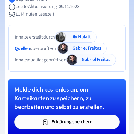
Letzte Aktualisierung: 09.11.2023
11 Minuten Lesezeit
Lily Hulatt
Inhalte erstellt durch
Gabriel Freitas
Quellen
überprüft von
Gabriel Freitas
Inhaltsqualität geprüft von
Melde dich kostenlos an, um
Karteikarten zu speichern, zu
bearbeiten und selbst zu erstellen.
Erklärung speichern