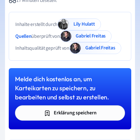
17 Minuten Lesezeit
Lily Hulatt
Inhalte erstellt durch
Gabriel Freitas
Quellen
überprüft von
Gabriel Freitas
Inhaltsqualität geprüft von
Melde dich kostenlos an, um
Karteikarten zu speichern, zu
bearbeiten und selbst zu erstellen.
Erklärung speichern