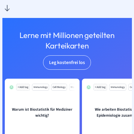
Lerne mit Millionen geteilten
Karteikarten
Leg kostenfrei los
+ Add tag
Immunology
Cell Biology
Mo
+ Add tag
Immunology
Cell
Warum ist Biostatistik für Mediziner
Wie arbeiten Biostatist
wichtig?
Epidemiologie zusam