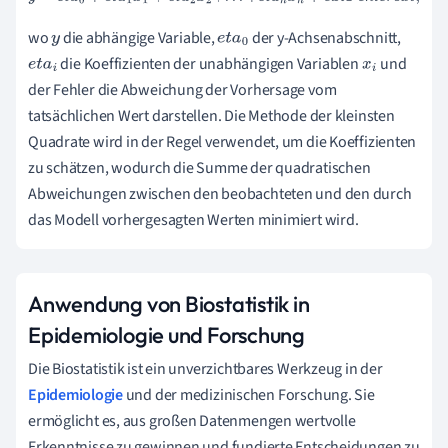
wo
die abhängige Variable,
der y-Achsenabschnitt,
y
e
t
a
0
die Koeffizienten der unabhängigen Variablen
und
e
t
a
i
x
i
der Fehler die Abweichung der Vorhersage vom
tatsächlichen Wert darstellen. Die Methode der kleinsten
Quadrate wird in der Regel verwendet, um die Koeffizienten
zu schätzen, wodurch die Summe der quadratischen
Abweichungen zwischen den beobachteten und den durch
das Modell vorhergesagten Werten minimiert wird.
Anwendung von Biostatistik in
Epidemiologie und Forschung
Die Biostatistik ist ein unverzichtbares Werkzeug in der
Epidemiologie
und der medizinischen Forschung. Sie
ermöglicht es, aus großen Datenmengen wertvolle
Erkenntnisse zu gewinnen und fundierte Entscheidungen zu