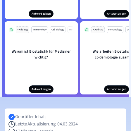
Antwort zeigen
Antwort zeigen
+ Add tag
Immunology
Cell Biology
Mo
+ Add tag
Immunology
Cell
Warum ist Biostatistik für Mediziner
Wie arbeiten Biostatist
wichtig?
Epidemiologie zusam
Antwort zeigen
Antwort zeigen
Geprüfter Inhalt
Letzte Aktualisierung: 04.03.2024