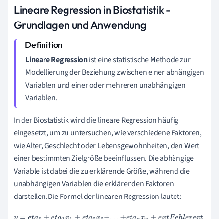
Lineare Regression in Biostatistik -
Grundlagen und Anwendung
Lineare Regression
ist eine statistische Methode zur
Modellierung der Beziehung zwischen einer abhängigen
Variablen und einer oder mehreren unabhängigen
Variablen.
In der Biostatistik wird die lineare Regression häufig
eingesetzt, um zu untersuchen, wie verschiedene Faktoren,
wie Alter, Geschlecht oder Lebensgewohnheiten, den Wert
einer bestimmten Zielgröße beeinflussen. Die abhängige
Variable ist dabei die zu erklärende Größe, während die
unabhängigen Variablen die erklärenden Faktoren
darstellen.Die Formel der linearen Regression lautet:
y
=
e
t
a
0
+
e
t
a
1
x
1
+
e
t
a
2
x
2
+
.
.
.
+
e
t
a
n
x
n
+
e
x
t
F
e
h
l
e
r
e
x
t
,