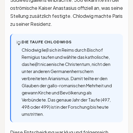
oströmische Kaiser Anastasius offiziell an, was seine
Stellung zusätzlich festigte. Chlodwig machte Paris
zu seiner Residenz.
DIE TAUFE CHLODWIGS
💡
Chlodwig ließ sich in Reims durch Bischof
Remigius taufen und wählte das katholische,
das heißt nicaenische Christentum, nicht den
unter anderen Germanenherrschern
verbreiteten Arianismus. Damit teilte er den
Glauben der gallo-romanischen Mehrheit und
gewann Kirche und Bevölkerung als
Verbündete. Das genaue Jahr der Taufe (497,
498 oder 499) ist in der Forschung bis heute
umstritten.
Diese Entscheidung war klug und folgenreich