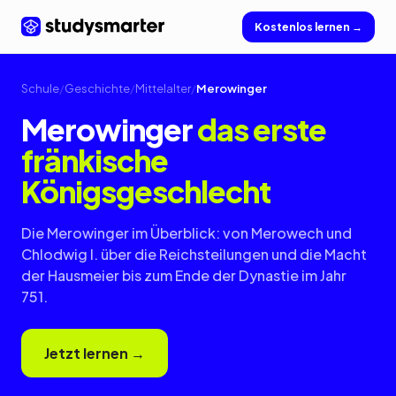
Kostenlos lernen →
Schule
/
Geschichte
/
Mittelalter
/
Merowinger
Merowinger
das erste
fränkische
Königsgeschlecht
Die Merowinger im Überblick: von Merowech und
Chlodwig I. über die Reichsteilungen und die Macht
der Hausmeier bis zum Ende der Dynastie im Jahr
751.
Jetzt lernen →