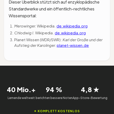
Dieser Überblick stützt sich auf enzyklopädische
herrschten über das Frankenreich, aber
Standardwerke und ein öffentlich-rechtliches
nacheinander.
Wissensportal:
Merowinger.
Wikipedia.
de.wikipedia.org
Chlodwig I.
Wikipedia.
de.wikipedia.org
Planet Wissen (WDR/SWR):
Karl der Große und der
Aufstieg der Karolinger.
planet-wissen.de
40 Mio.+
94 %
4,8 ★
Lernende weltweit
berichten bessere Noten
App-Store-Bewertung
✦ KOMPLETT KOSTENLOS