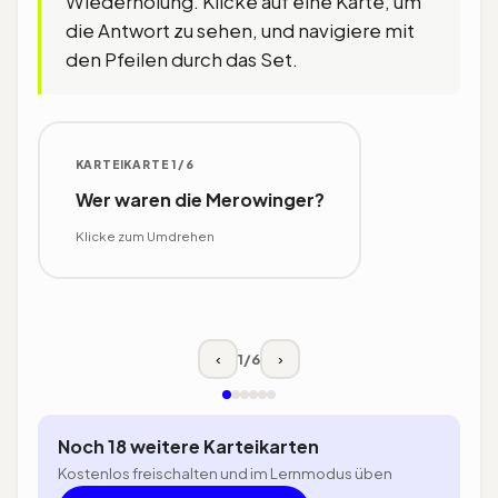
Wiederholung. Klicke auf eine Karte, um
die Antwort zu sehen, und navigiere mit
den Pfeilen durch das Set.
KARTEIKARTE 1/6
ANTWORT
Wer waren die Merowinger?
Das erste fränkische
Königsgeschlecht, das von der Mitte
Klicke zum Umdrehen
des 5. Jahrhunderts bis 751 über das
Frankenreich herrschte.
Klicke zum Umdrehen
1
/
6
‹
›
Noch 18 weitere Karteikarten
Kostenlos freischalten und im Lernmodus üben