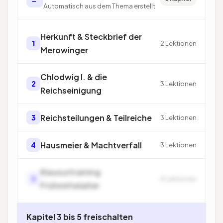
Automatisch aus dem Thema erstellt
Herkunft & Steckbrief der
1
2 Lektionen
Merowinger
Chlodwig I. & die
2
3 Lektionen
Reichseinigung
Reichsteilungen & Teilreiche
3
3 Lektionen
Hausmeier & Machtverfall
4
3 Lektionen
Klausurtraining
5
4 Lektionen
Frühmittelalter
Kapitel 3 bis 5 freischalten