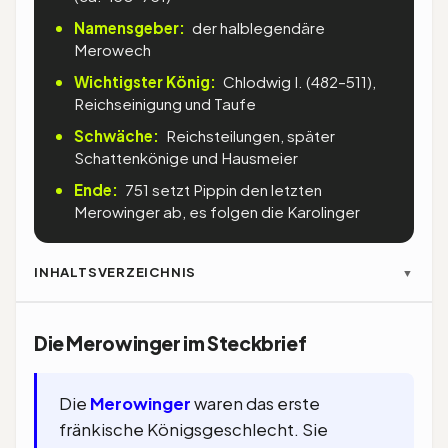
Namensgeber:
der halblegendäre
Merowech
Wichtigster König:
Chlodwig I. (482–511),
Reichseinigung und Taufe
Schwäche:
Reichsteilungen, später
Schattenkönige und Hausmeier
Ende:
751 setzt Pippin den letzten
Merowinger ab, es folgen die Karolinger
INHALTSVERZEICHNIS
▼
Die Merowinger im Steckbrief
Die
Merowinger
waren das erste
fränkische Königsgeschlecht. Sie