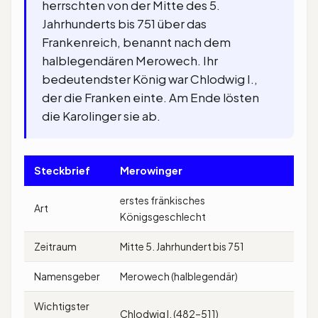
herrschten von der Mitte des 5.
Jahrhunderts bis 751 über das
Frankenreich, benannt nach dem
halblegendären Merowech. Ihr
bedeutendster König war Chlodwig I.,
der die Franken einte. Am Ende lösten
die Karolinger sie ab.
Steckbrief
Merowinger
erstes fränkisches
Art
Königsgeschlecht
Zeitraum
Mitte 5. Jahrhundert bis 751
Namensgeber
Merowech (halblegendär)
Wichtigster
Chlodwig I. (482–511)