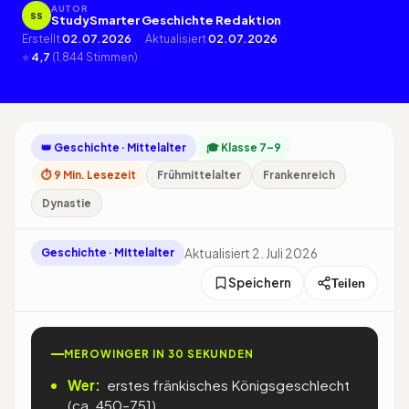
AUTOR
SS
StudySmarter Geschichte Redaktion
Erstellt
02.07.2026
·
Aktualisiert
02.07.2026
·
⭐
4,7
(1.844 Stimmen)
👑 Geschichte · Mittelalter
🎓 Klasse 7–9
⏱ 9 Min. Lesezeit
Frühmittelalter
Frankenreich
Dynastie
Aktualisiert 2. Juli 2026
Geschichte · Mittelalter
Speichern
Teilen
MEROWINGER IN 30 SEKUNDEN
Wer:
erstes fränkisches Königsgeschlecht
(ca. 450–751)