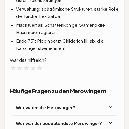
durch Reichsteilungen.
Verwaltung: spätrömische Strukturen, starke Rolle
der Kirche, Lex Salica.
Machtverfall: Schattenkönige, während die
Hausmeier regieren.
Ende 751: Pippin setzt Childerich III. ab, die
Karolinger übernehmen.
War das hilfreich?
★
★
★
★
★
Häufige Fragen zu den Merowingern
Wer waren die Merowinger?
Die Merowinger waren das erste fränkische
Wer war der bedeutendste Merowinger?
Königsgeschlecht. Sie herrschten von der Mitte