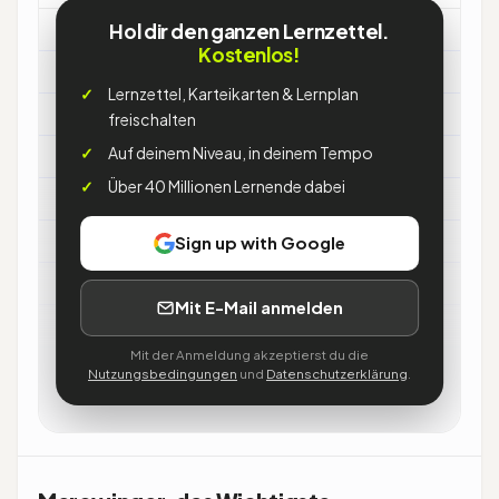
Hol dir den ganzen Lernzettel.
Merowinger
Kostenlos!
Lernzettel, Karteikarten & Lernplan
freischalten
Wer
Auf deinem Niveau, in deinem Tempo
→
erste Frankendynastie (bis 751)
Über 40 Millionen Lernende dabei
Größter König
Sign up with Google
→
Chlodwig I.: Einigung + Taufe
Mit E-Mail anmelden
Ende
Mit der Anmeldung akzeptierst du die
Nutzungsbedingungen
und
Datenschutzerklärung
.
→
751 Pippin, es folgen die Karolinger