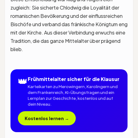
zugleich: Sie sicherte Chlodwig die Loyalität der
romanischen Bevölkerung und der einflussreichen
Bischöfe und verband das fränkische Königtum eng
mit der Kirche. Aus dieser Verbindung erwuchs eine
Tradition, die das ganze Mittelalter über prägend
blieb.
👑
Frühmittelalter sicher für die Klausur
Karteikarten zu Merowingern, Karolingern und
dem Frankenreich, KI-Übungsfragen und ein
Lernplan zur Geschichte, kostenlos und auf
dein Niveau.
Kostenlos lernen →