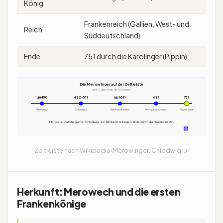
König
Frankenreich (Gallien, West- und
Reich
Süddeutschland)
Ende
751 durch die Karolinger (Pippin)
Die Merowinger auf der Zeitleiste
grün = das Ende der Dynastie
um 450
482–511
nach 511
687
751
Merowech
Chlodwig I.
Reichsteilungen
Tertry, Hausmeier
Pippin, Ende
Merksatz: Aufstieg unter Chlodwig, Zerfall durch Teilungen, Ende durch die Hausmeier 751.
Zeitleiste nach Wikipedia (Merowinger, Chlodwig I.).
Herkunft: Merowech und die ersten
Frankenkönige