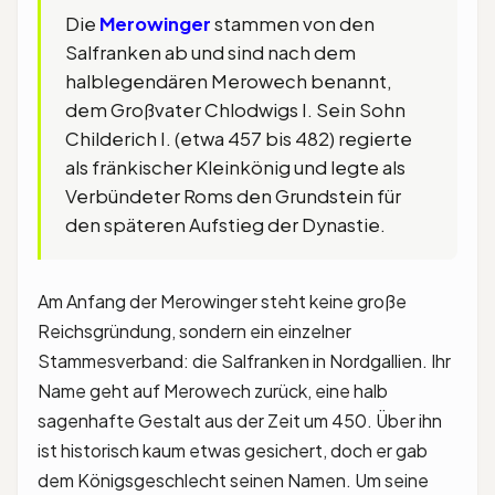
Die
Merowinger
stammen von den
Salfranken ab und sind nach dem
halblegendären Merowech benannt,
dem Großvater Chlodwigs I. Sein Sohn
Childerich I. (etwa 457 bis 482) regierte
als fränkischer Kleinkönig und legte als
Verbündeter Roms den Grundstein für
den späteren Aufstieg der Dynastie.
Am Anfang der Merowinger steht keine große
Reichsgründung, sondern ein einzelner
Stammesverband: die Salfranken in Nordgallien. Ihr
Name geht auf Merowech zurück, eine halb
sagenhafte Gestalt aus der Zeit um 450. Über ihn
ist historisch kaum etwas gesichert, doch er gab
dem Königsgeschlecht seinen Namen. Um seine