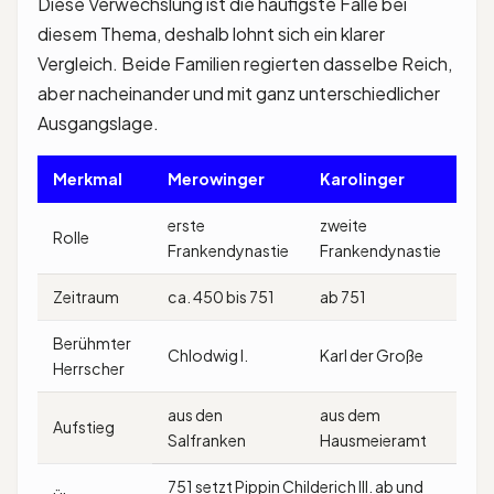
Diese Verwechslung ist die häufigste Falle bei
diesem Thema, deshalb lohnt sich ein klarer
Vergleich. Beide Familien regierten dasselbe Reich,
aber nacheinander und mit ganz unterschiedlicher
Ausgangslage.
Merkmal
Merowinger
Karolinger
erste
zweite
Rolle
Frankendynastie
Frankendynastie
Zeitraum
ca. 450 bis 751
ab 751
Berühmter
Chlodwig I.
Karl der Große
Herrscher
aus den
aus dem
Aufstieg
Salfranken
Hausmeieramt
751 setzt Pippin Childerich III. ab und