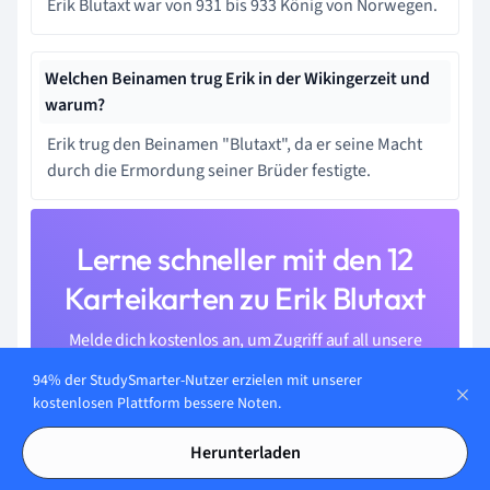
Erik Blutaxt war von 931 bis 933 König von Norwegen.
Welchen Beinamen trug Erik in der Wikingerzeit und
warum?
Erik trug den Beinamen "Blutaxt", da er seine Macht
durch die Ermordung seiner Brüder festigte.
Lerne schneller mit den 12
Karteikarten zu Erik Blutaxt
Melde dich kostenlos an, um Zugriff auf all unsere
Karteikarten zu erhalten.
94% der StudySmarter-Nutzer erzielen mit unserer
kostenlosen Plattform bessere Noten.
Herunterladen