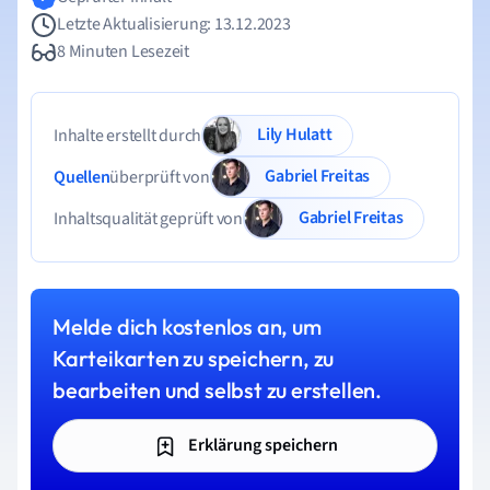
Letzte Aktualisierung: 13.12.2023
8 Minuten Lesezeit
Lily Hulatt
Inhalte erstellt durch
Gabriel Freitas
Quellen
überprüft von
Gabriel Freitas
Inhaltsqualität geprüft von
Melde dich kostenlos an, um
Karteikarten zu speichern, zu
bearbeiten und selbst zu erstellen.
Erklärung speichern