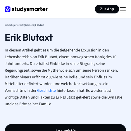
Karteikarten erstellen
Seite zusammenfassen
Zur App
Schule
Geschichte
Mittelalter
Erik Blutaxt
Erik Blutaxt
In diesem Artikel geht es um die tiefgehende Exkursion in den
Lebensbereich von Erik Blutaxt, einem norwegischen König des 10.
Jahrhunderts. Du erhältst Einblicke in seine Biografie, seine
Regierungszeit, sowie die Mythen, die sich um seine Person ranken.
Darüber hinaus erfährst du, wie seine Rolle und sein Einfluss im
Mittellalter definiert wurden und welche Nachwirkungen sein
Vermächtnis in der
Geschichte
hinterlassen hat. Es werden auch
wichtige Daten und Fakten zu Erik Blutaxt geliefert sowie die Dynastie
und das Erbe seiner Familie.