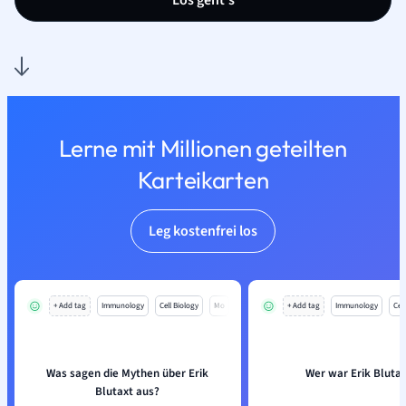
Los geht’s
Lerne mit Millionen geteilten
Karteikarten
Leg kostenfrei los
+ Add tag
Immunology
Cell Biology
Mo
+ Add tag
Immunology
Cell
Was sagen die Mythen über Erik
Wer war Erik Bluta
Blutaxt aus?