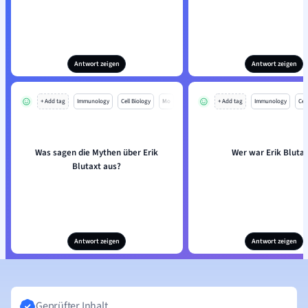
Antwort zeigen
Antwort zeigen
+ Add tag
Immunology
Cell Biology
Mo
+ Add tag
Immunology
Cell
Was sagen die Mythen über Erik
Wer war Erik Bluta
Blutaxt aus?
Antwort zeigen
Antwort zeigen
Geprüfter Inhalt