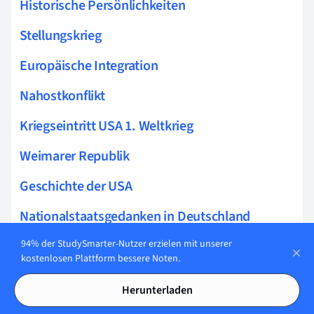
Historische Persönlichkeiten
Stellungskrieg
Europäische Integration
Nahostkonflikt
Kriegseintritt USA 1. Weltkrieg
Weimarer Republik
Geschichte der USA
Nationalstaatsgedanken in Deutschland
Geschichtswissenschaft Methoden
94% der StudySmarter-Nutzer erzielen mit unserer
kostenlosen Plattform bessere Noten.
Geteiltes Deutschland
Herunterladen
Antike