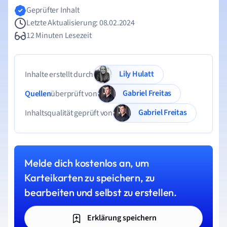
Geprüfter Inhalt
Letzte Aktualisierung: 08.02.2024
12 Minuten Lesezeit
Lily Hulatt
Inhalte erstellt durch
Gabriel Freitas
Quellen
überprüft von
Gabriel Freitas
Inhaltsqualität geprüft von
Melde dich kostenlos an, um
Karteikarten zu speichern, zu
bearbeiten und selbst zu erstellen.
Erklärung speichern