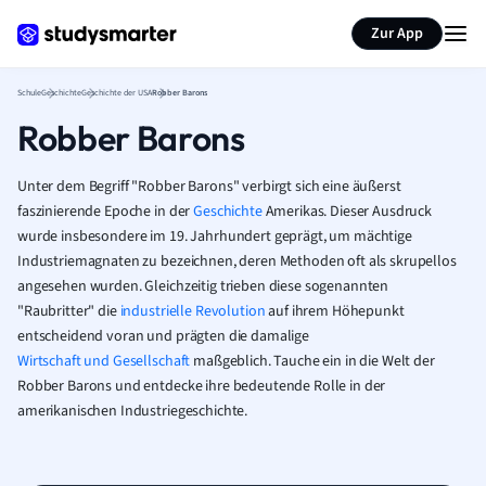
Karteikarten erstellen
Seite zusammenfassen
Zur App
Schule
Geschichte
Geschichte der USA
Robber Barons
Robber Barons
Unter dem Begriff "Robber Barons" verbirgt sich eine äußerst
faszinierende Epoche in der
Geschichte
Amerikas. Dieser Ausdruck
wurde insbesondere im 19. Jahrhundert geprägt, um mächtige
Industriemagnaten zu bezeichnen, deren Methoden oft als skrupellos
angesehen wurden. Gleichzeitig trieben diese sogenannten
"Raubritter" die
industrielle Revolution
auf ihrem Höhepunkt
entscheidend voran und prägten die damalige
Wirtschaft und Gesellschaft
maßgeblich. Tauche ein in die Welt der
Robber Barons und entdecke ihre bedeutende Rolle in der
amerikanischen Industriegeschichte.