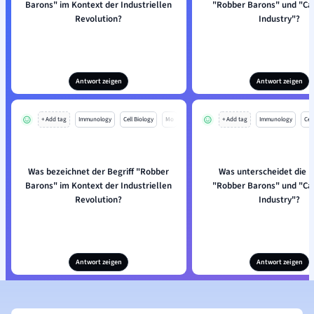
Barons" im Kontext der Industriellen
"Robber Barons" und "Cap
Revolution?
Industry"?
Antwort zeigen
Antwort zeigen
+ Add tag
Immunology
Cell Biology
Mo
+ Add tag
Immunology
Cell
Was bezeichnet der Begriff "Robber
Was unterscheidet die B
Barons" im Kontext der Industriellen
"Robber Barons" und "Cap
Revolution?
Industry"?
Antwort zeigen
Antwort zeigen