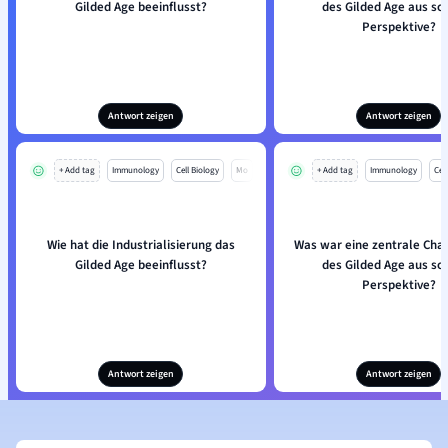
Gilded Age beeinflusst?
des Gilded Age aus soz
Perspektive?
Antwort zeigen
Antwort zeigen
+ Add tag
Immunology
Cell Biology
Mo
+ Add tag
Immunology
Cell
Wie hat die Industrialisierung das
Was war eine zentrale Char
Gilded Age beeinflusst?
des Gilded Age aus soz
Perspektive?
Antwort zeigen
Antwort zeigen