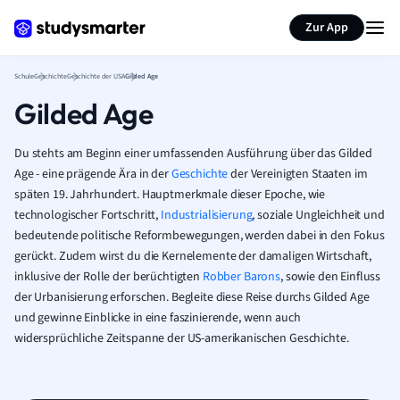
Karteikarten erstellen
Seite zusammenfassen
Zur App
Schule
Geschichte
Geschichte der USA
Gilded Age
Gilded Age
Du stehts am Beginn einer umfassenden Ausführung über das Gilded
Age - eine prägende Ära in der
Geschichte
der Vereinigten Staaten im
späten 19. Jahrhundert. Hauptmerkmale dieser Epoche, wie
technologischer Fortschritt,
Industrialisierung
, soziale Ungleichheit und
bedeutende politische Reformbewegungen, werden dabei in den Fokus
gerückt. Zudem wirst du die Kernelemente der damaligen Wirtschaft,
inklusive der Rolle der berüchtigten
Robber Barons
, sowie den Einfluss
der Urbanisierung erforschen. Begleite diese Reise durchs Gilded Age
und gewinne Einblicke in eine faszinierende, wenn auch
widersprüchliche Zeitspanne der US-amerikanischen Geschichte.