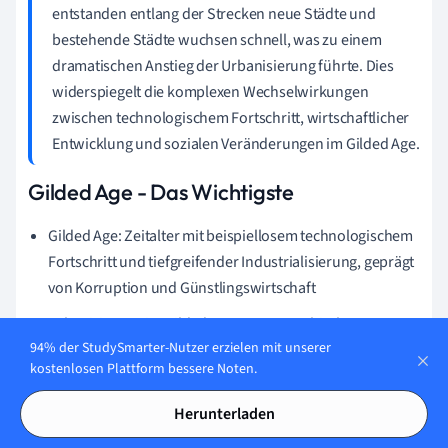
entstanden entlang der Strecken neue Städte und
bestehende Städte wuchsen schnell, was zu einem
dramatischen Anstieg der Urbanisierung führte. Dies
widerspiegelt die komplexen Wechselwirkungen
zwischen technologischem Fortschritt, wirtschaftlicher
Entwicklung und sozialen Veränderungen im Gilded Age.
Gilded Age - Das Wichtigste
Gilded Age: Zeitalter mit beispiellosem technologischem
Fortschritt und tiefgreifender Industrialisierung, geprägt
von Korruption und Günstlingswirtschaft
Urbanisierung im Gilded Age: Demographische
94% der StudySmarter-Nutzer erzielen mit unserer
Verschiebung von ländlichen zu städtischen Gebieten
kostenlosen Plattform bessere Noten.
aufgrund von wirtschaftlichen Veränderungen
Technologischer Fortschritt im Gilded Age: Einführung
Herunterladen
des Telegrafen, des Telefons, der Dampfmaschine, der