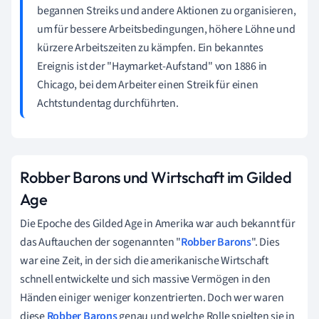
begannen Streiks und andere Aktionen zu organisieren,
um für bessere Arbeitsbedingungen, höhere Löhne und
kürzere Arbeitszeiten zu kämpfen. Ein bekanntes
Ereignis ist der "Haymarket-Aufstand" von 1886 in
Chicago, bei dem Arbeiter einen Streik für einen
Achtstundentag durchführten.
Robber Barons und Wirtschaft im Gilded
Age
Die Epoche des Gilded Age in Amerika war auch bekannt für
das Auftauchen der sogenannten "
Robber Barons
". Dies
war eine Zeit, in der sich die amerikanische Wirtschaft
schnell entwickelte und sich massive Vermögen in den
Händen einiger weniger konzentrierten. Doch wer waren
diese
Robber Barons
genau und welche Rolle spielten sie in