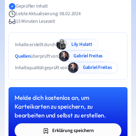
Geprüfter Inhalt
Letzte Aktualisierung: 08.02.2024
15 Minuten Lesezeit
Lily Hulatt
Inhalte erstellt durch
Gabriel Freitas
Quellen
überprüft von
Gabriel Freitas
Inhaltsqualität geprüft von
Melde dich kostenlos an, um
Karteikarten zu speichern, zu
bearbeiten und selbst zu erstellen.
Erklärung speichern