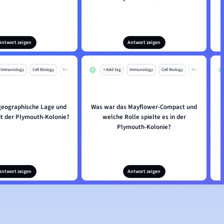
Antwort zeigen
Antwort zeigen
Immunology
Cell Biology
Mo
+ Add tag
Immunology
Cell Biology
Mo
 geographische Lage und
Was war das Mayflower-Compact und
it der Plymouth-Kolonie?
welche Rolle spielte es in der
Plymouth-Kolonie?
Antwort zeigen
Antwort zeigen