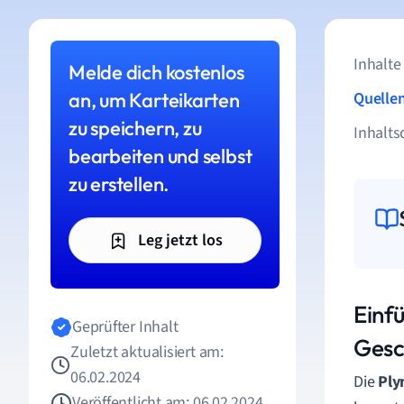
Inhalte
Melde dich kostenlos
an, um Karteikarten
Quelle
zu speichern, zu
Inhalts
bearbeiten und selbst
zu erstellen.
Leg jetzt los
Einf
Geprüfter Inhalt
Gesc
Zuletzt aktualisiert am:
06.02.2024
Die
Ply
Veröffentlicht am: 06.02.2024