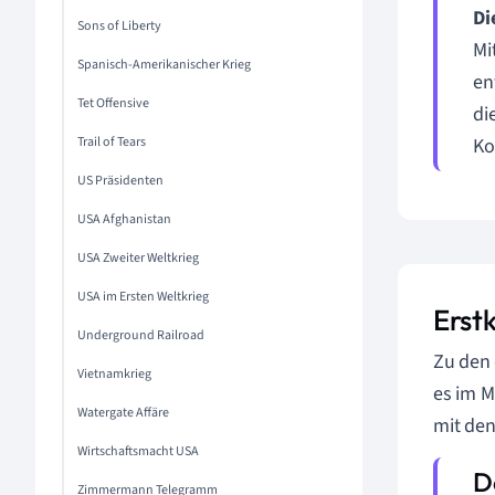
Di
Sons of Liberty
Mi
Spanisch-Amerikanischer Krieg
en
Tet Offensive
di
Trail of Tears
Ko
US Präsidenten
USA Afghanistan
USA Zweiter Weltkrieg
USA im Ersten Weltkrieg
Erst
Underground Railroad
Zu den
Vietnamkrieg
es im M
Watergate Affäre
mit den
Wirtschaftsmacht USA
Zimmermann Telegramm