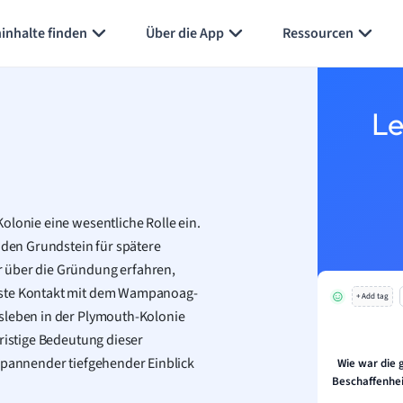
Karteikarten erstellen
Seite zusammenfassen
inhalte finden
Über die App
Ressourcen
Le
olonie eine wesentliche Rolle ein.
e den Grundstein für spätere
r über die Gründung erfahren,
erste Kontakt mit dem Wampanoag-
+ Add tag
gsleben in der Plymouth-Kolonie
fristige Bedeutung dieser
 spannender tiefgehender Einblick
Wie war die
Beschaffenhe