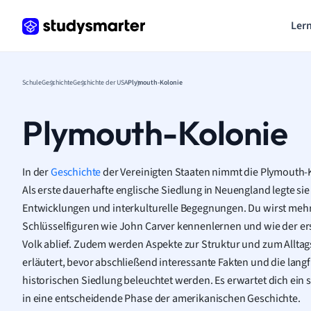
Lern
Schule
Geschichte
Geschichte der USA
Plymouth-Kolonie
Plymouth-Kolonie
In der
Geschichte
der Vereinigten Staaten nimmt die Plymouth-K
Als erste dauerhafte englische Siedlung in Neuengland legte si
Entwicklungen und interkulturelle Begegnungen. Du wirst meh
Schlüsselfiguren wie John Carver kennenlernen und wie der 
Volk ablief. Zudem werden Aspekte zur Struktur und zum Allta
erläutert, bevor abschließend interessante Fakten und die lang
historischen Siedlung beleuchtet werden. Es erwartet dich ein
in eine entscheidende Phase der amerikanischen Geschichte.