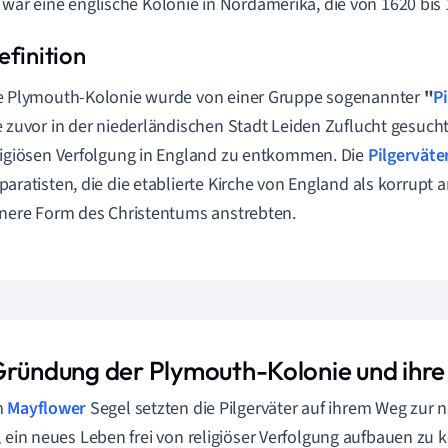
 war eine englische Kolonie in Nordamerika, die von 1620 bis 1
e Plymouth-Kolonie wurde von einer Gruppe sogenannter
"
P
e zuvor in der niederländischen Stadt Leiden Zuflucht gesuch
ligiösen Verfolgung in England zu entkommen. Die
Pilgerväte
paratisten, die die etablierte Kirche von England als korrupt
inere Form des Christentums anstrebten.
Gründung der Plymouth-Kolonie und ihr
m
Mayflower
Segel setzten die Pilgerväter auf ihrem Weg zur 
, ein neues Leben frei von religiöser Verfolgung aufbauen z