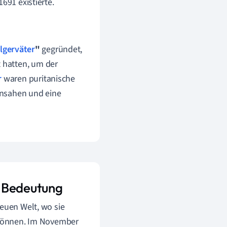
691 existierte.
ilgerväter
"
gegründet,
t hatten, um der
r
waren puritanische
 ansahen und eine
e Bedeutung
neuen Welt, wo sie
u können. Im November