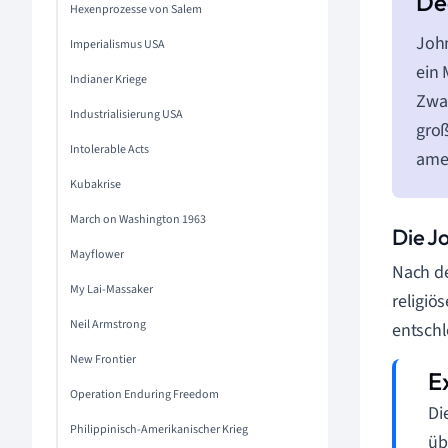
Hexenprozesse von Salem
John
Imperialismus USA
ein 
Indianer Kriege
Zwar
Industrialisierung USA
groß
Intolerable Acts
ame
Kubakrise
March on Washington 1963
Die J
Mayflower
Nach de
My Lai-Massaker
religiö
Neil Armstrong
entschl
New Frontier
Operation Enduring Freedom
Di
Philippinisch-Amerikanischer Krieg
üb