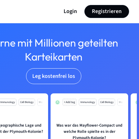
Login
Registrieren
rne mit Millionen geteilten
Karteikarten
Leg kostenfrei los
Immunology
Cell Biology
Mo
+ Add tag
Immunology
Cell Biology
Mo
 geographische Lage und
Was war das Mayflower-Compact und
it der Plymouth-Kolonie?
welche Rolle spielte es in der
Plymouth-Kolonie?