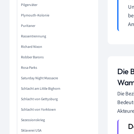
Pilgerväter
Un
be
Plymouth-Kolonie
Am
Puritaner
Rassentrennung
Richard Nixon
Robber Barons
Rosa Parks
Die 
Saturday Night Massacre
Wam
Schlacht am Little Bighorn
Die Be
Schlacht von Gettysburg
Bedeutu
Schlacht von Yorktown
Akteure
Sezessionskrieg
Sklaverei USA