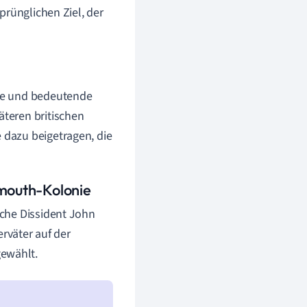
prünglichen Ziel, der
ühe und bedeutende
äteren britischen
 dazu beigetragen, die
ymouth-Kolonie
che Dissident John
erväter auf der
gewählt.