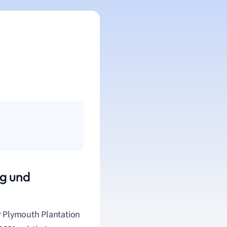
ng und
er Plymouth Plantation