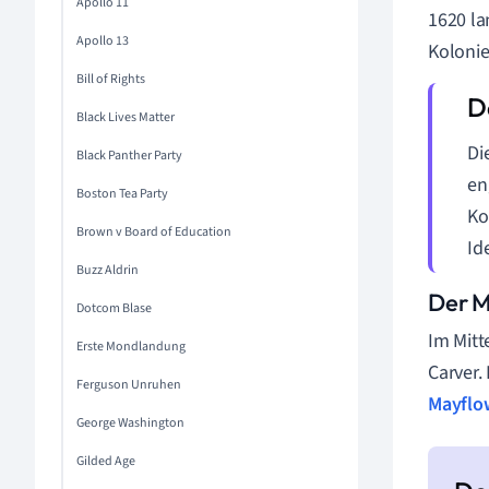
Apollo 11
1620 la
Apollo 13
Kolonie 
Bill of Rights
Black Lives Matter
Di
Black Panther Party
en
Boston Tea Party
Ko
Brown v Board of Education
Id
Buzz Aldrin
Der M
Dotcom Blase
Im Mitt
Erste Mondlandung
Carver.
Ferguson Unruhen
Mayflo
George Washington
Gilded Age