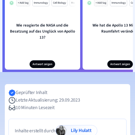
+ Add tag
Immunology
Cell Biology
Mo
+ Add tag
Immunology
Cell
Wie reagierte die NASA und die
Wie hat die Apollo 13 Mis
Besatzung auf das Unglück von Apollo
Raumfahrt verände
13?
Antwort zeigen
Antwort zeigen
Geprüfter Inhalt
Letzte Aktualisierung: 29.09.2023
10 Minuten Lesezeit
Lily Hulatt
Inhalte erstellt durch