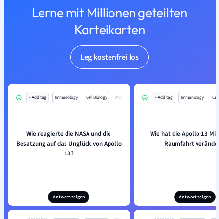
Lerne mit Millionen geteilten
Karteikarten
Leg kostenfrei los
+ Add tag
Immunology
Cell Biology
Mo
+ Add tag
Immunology
Cell
Wie reagierte die NASA und die
Wie hat die Apollo 13 Mis
Besatzung auf das Unglück von Apollo
Raumfahrt verände
13?
Antwort zeigen
Antwort zeigen