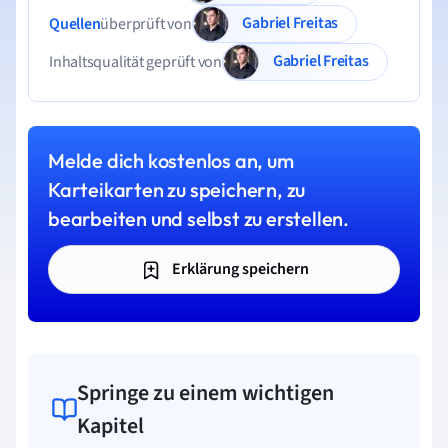
Gabriel Freitas
Quellen
überprüft von
Gabriel Freitas
Inhaltsqualität geprüft von
Melde dich kostenlos an, um
Karteikarten zu speichern, zu
bearbeiten und selbst zu erstellen.
Erklärung speichern
Springe zu einem wichtigen
Kapitel