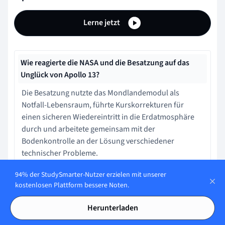
Lerne jetzt
Wie reagierte die NASA und die Besatzung auf das
Unglück von Apollo 13?
Die Besatzung nutzte das Mondlandemodul als
Notfall-Lebensraum, führte Kurskorrekturen für
einen sicheren Wiedereintritt in die Erdatmosphäre
durch und arbeitete gemeinsam mit der
Bodenkontrolle an der Lösung verschiedener
technischer Probleme.
94% der StudySmarter-Nutzer erzielen mit unserer
kostenlosen Plattform bessere Noten.
Wie hat die Apollo 13 Mission die Raumfahrt
verändert?
Herunterladen
Die Apollo 13 Mission führte zu grundlegenden