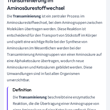
Transaminierung im
Aminosäurestoffwechsel
Die
Transaminierung
ist ein zentraler Prozess im
Aminosäurestoffwechsel, bei dem Aminogruppen zwischen
Molekülen übertragen werden. Diese Reaktion ist
entscheidend für den Transport von Stickstoff im Körper
und spielt eine wichtige Rolle bei der Synthese von
Aminosäuren.Im Wesentlichen werden bei der
Transaminierung Aminogruppen von einer Aminosäure auf
eine Alphaketosäure übertragen, wodurch neue
Aminosäuren und Ketosäuren gebildet werden. Diese
Umwandlungen sind in fast allen Organismen
unverzichtbar.
Die
Transaminierung
beschreibt eine enzymatische
Reaktion, die die Übertragung einer Aminogruppe von
einer Aminosäure auf eine Ketosäure umfasst. Diese