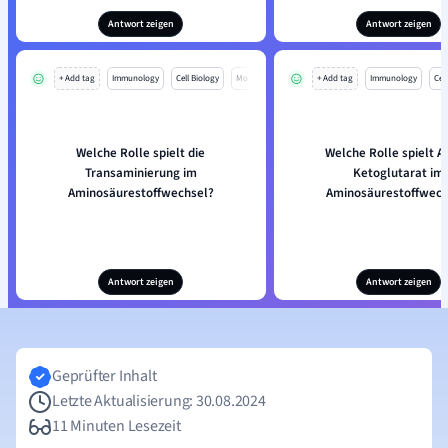
Antwort zeigen
Antwort zeigen
+ Add tag
Immunology
Cell Biology
Mo
+ Add tag
Immunology
Cell
Welche Rolle spielt die
Welche Rolle spielt A
Transaminierung im
Ketoglutarat im
Aminosäurestoffwechsel?
Aminosäurestoffwech
Antwort zeigen
Antwort zeigen
Geprüfter Inhalt
Letzte Aktualisierung: 30.08.2024
11 Minuten Lesezeit