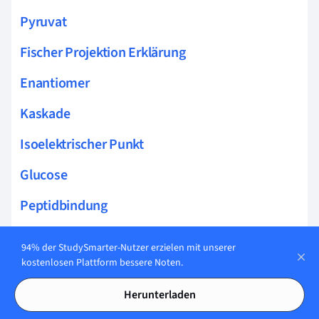
Pyruvat
Fischer Projektion Erklärung
Enantiomer
Kaskade
Isoelektrischer Punkt
Glucose
Peptidbindung
Denaturierung
94% der StudySmarter-Nutzer erzielen mit unserer
kostenlosen Plattform bessere Noten.
Proteinstrukturen
Herunterladen
Quartärstrukturen