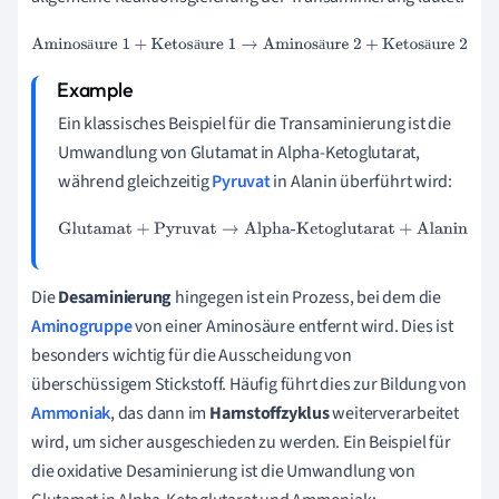
Aminosäure 1
+
Ketosäure 1
→
Aminosäure 2
+
Ketosäure 2
ä
ä
ä
ä
Ein klassisches Beispiel für die Transaminierung ist die
Umwandlung von Glutamat in Alpha-Ketoglutarat,
während gleichzeitig
Pyruvat
in Alanin überführt wird:
Glutamat
+
Pyruvat
→
Alpha-Ketoglutarat
+
Alanin
Die
Desaminierung
hingegen ist ein Prozess, bei dem die
Aminogruppe
von einer Aminosäure entfernt wird. Dies ist
besonders wichtig für die Ausscheidung von
überschüssigem Stickstoff. Häufig führt dies zur Bildung von
Ammoniak
, das dann im
Harnstoffzyklus
weiterverarbeitet
wird, um sicher ausgeschieden zu werden. Ein Beispiel für
die oxidative Desaminierung ist die Umwandlung von