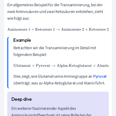
Ein allgemeines Beispiel für die Transaminierung, bei der
zwei Aminosäuren und zwei Ketosäuren entstehen, sieht
wie folgt aus:
Aminosäure 1
+
Ketosäure 1
→
Aminosäure 2
+
Ketosäure 2
ä
ä
ä
ä
Betrachten wir die Transaminierung im Detail mit
folgendem Beispiel:
Glutamat
+
Pyruvat
→
Alpha-Ketoglutarat
+
Alanin
Dies zeigt, wie Glutamat seine Aminogruppe an
Pyruvat
überträgt, was zu Alpha-Ketoglutarat und Alanin führt.
Ein weiterer faszinierender Aspekt des
Aminosäurestoffwechsels ist seine Rolle bei der