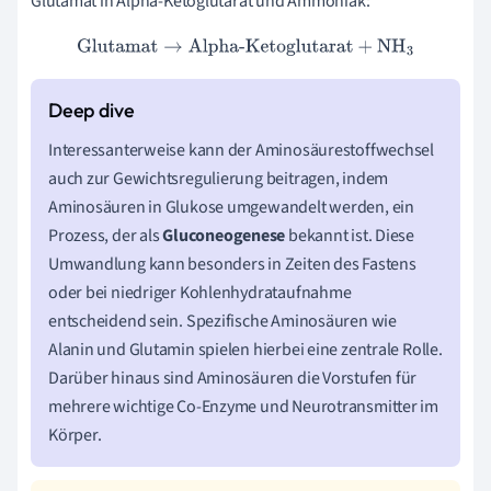
Glutamat in Alpha-Ketoglutarat und Ammoniak:
Glutamat
→
Alpha-Ketoglutarat
+
NH
3
Interessanterweise kann der Aminosäurestoffwechsel
auch zur Gewichtsregulierung beitragen, indem
Aminosäuren in Glukose umgewandelt werden, ein
Prozess, der als
Gluconeogenese
bekannt ist. Diese
Umwandlung kann besonders in Zeiten des Fastens
oder bei niedriger Kohlenhydrataufnahme
entscheidend sein. Spezifische Aminosäuren wie
Alanin und Glutamin spielen hierbei eine zentrale Rolle.
Darüber hinaus sind Aminosäuren die Vorstufen für
mehrere wichtige Co-Enzyme und Neurotransmitter im
Körper.