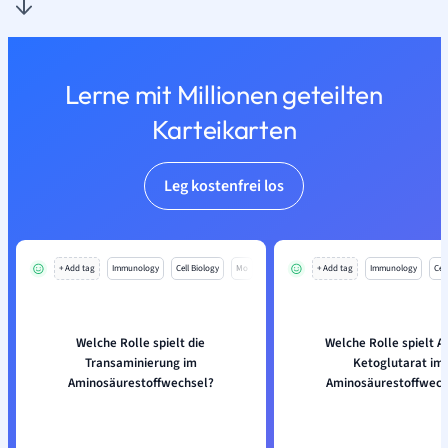
Lerne mit Millionen geteilten
Karteikarten
Leg kostenfrei los
+ Add tag
Immunology
Cell Biology
Mo
+ Add tag
Immunology
Cell
Welche Rolle spielt die
Welche Rolle spielt A
Transaminierung im
Ketoglutarat im
Aminosäurestoffwechsel?
Aminosäurestoffwech