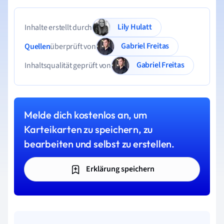
Lily Hulatt
Inhalte erstellt durch
Gabriel Freitas
Quellen
überprüft von
Gabriel Freitas
Inhaltsqualität geprüft von
Melde dich kostenlos an, um
Karteikarten zu speichern, zu
bearbeiten und selbst zu erstellen.
Erklärung speichern