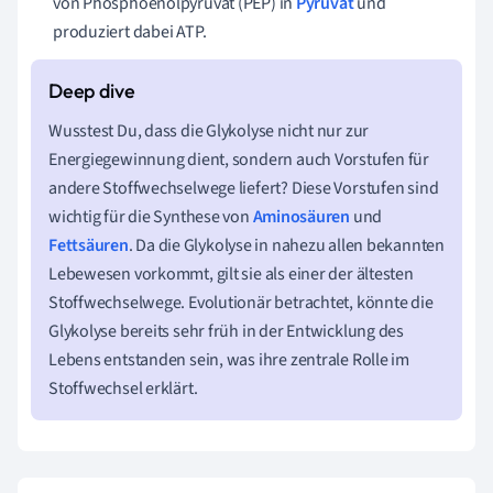
von Phosphoenolpyruvat (PEP) in
Pyruvat
und
produziert dabei ATP.
Wusstest Du, dass die Glykolyse nicht nur zur
Energiegewinnung dient, sondern auch Vorstufen für
andere Stoffwechselwege liefert? Diese Vorstufen sind
wichtig für die Synthese von
Aminosäuren
und
Fettsäuren
. Da die Glykolyse in nahezu allen bekannten
Lebewesen vorkommt, gilt sie als einer der ältesten
Stoffwechselwege. Evolutionär betrachtet, könnte die
Glykolyse bereits sehr früh in der Entwicklung des
Lebens entstanden sein, was ihre zentrale Rolle im
Stoffwechsel erklärt.