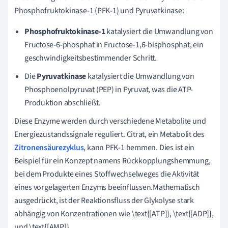
Phosphofruktokinase-1 (PFK-1) und Pyruvatkinase:
Phosphofruktokinase-1
katalysiert die Umwandlung von
Fructose-6-phosphat in Fructose-1,6-bisphosphat, ein
geschwindigkeitsbestimmender Schritt.
Die
Pyruvatkinase
katalysiert die Umwandlung von
Phosphoenolpyruvat (PEP) in Pyruvat, was die ATP-
Produktion abschließt.
Diese Enzyme werden durch verschiedene Metabolite und
Energiezustandssignale reguliert. Citrat, ein Metabolit des
Zitronensäurezyklus
, kann PFK-1 hemmen. Dies ist ein
Beispiel für ein Konzept namens Rückkopplungshemmung,
bei dem Produkte eines Stoffwechselweges die Aktivität
eines vorgelagerten Enzyms beeinflussen.Mathematisch
ausgedrückt, ist der Reaktionsfluss der Glykolyse stark
abhängig von Konzentrationen wie \text{[ATP]}, \text{[ADP]},
und \text{[AMP]}.