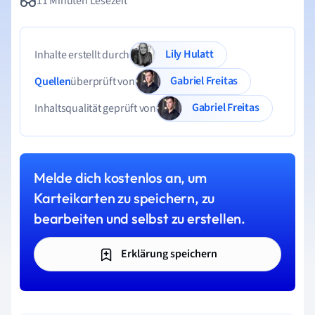
11 Minuten Lesezeit
Lily Hulatt
Inhalte erstellt durch
Gabriel Freitas
Quellen
überprüft von
Gabriel Freitas
Inhaltsqualität geprüft von
Melde dich kostenlos an, um
Karteikarten zu speichern, zu
bearbeiten und selbst zu erstellen.
Erklärung speichern