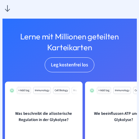
Lerne mit Millionen geteilten
Karteikarten
Leg kostenfrei los
+ Add tag
Immunology
Cell Biology
Mo
+ Add tag
Immunology
Cell
Was beschreibt die allosterische
Wie beeinflussen ATP und
Regulation in der Glykolyse?
Glykolyse?