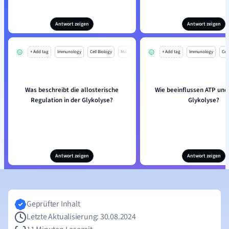
Antwort zeigen
Antwort zeigen
+ Add tag
Immunology
Cell Biology
Mo
+ Add tag
Immunology
Cell
Was beschreibt die allosterische
Wie beeinflussen ATP und
Regulation in der Glykolyse?
Glykolyse?
Antwort zeigen
Antwort zeigen
Geprüfter Inhalt
Letzte Aktualisierung: 30.08.2024