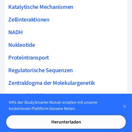
Katalytische Mechanismen
Zellinteraktionen
NADH
Nukleotide
Proteintransport
Regulatorische Sequenzen
Zentraldogma der Molekulargenetik
Enzymaktivitäten
94% der StudySmarter-Nutzer erzielen mit unserer
Protein Mutationen
kostenlosen Plattform bessere Noten.
Atp-Synthase
Herunterladen