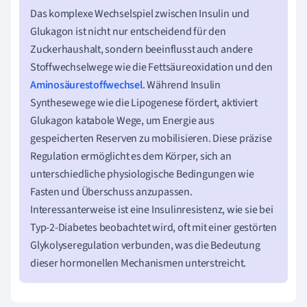
Das komplexe Wechselspiel zwischen Insulin und
Glukagon ist nicht nur entscheidend für den
Zuckerhaushalt, sondern beeinflusst auch andere
Stoffwechselwege wie die Fettsäureoxidation und den
Aminosäurestoffwechsel
. Während Insulin
Synthesewege wie die Lipogenese fördert, aktiviert
Glukagon katabole Wege, um Energie aus
gespeicherten Reserven zu mobilisieren. Diese präzise
Regulation ermöglicht es dem Körper, sich an
unterschiedliche physiologische Bedingungen wie
Fasten und Überschuss anzupassen.
Interessanterweise ist eine Insulinresistenz, wie sie bei
Typ-2-Diabetes beobachtet wird, oft mit einer gestörten
Glykolyseregulation verbunden, was die Bedeutung
dieser hormonellen Mechanismen unterstreicht.