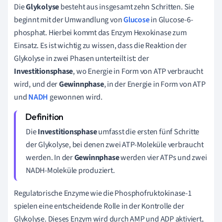
Die
Glykolyse
besteht aus insgesamt zehn Schritten. Sie
beginnt mit der Umwandlung von
Glucose
in Glucose-6-
phosphat. Hierbei kommt das Enzym Hexokinase zum
Einsatz. Es ist wichtig zu wissen, dass die Reaktion der
Glykolyse in zwei Phasen unterteilt ist: der
Investitionsphase
, wo Energie in Form von ATP verbraucht
wird, und der
Gewinnphase
, in der Energie in Form von ATP
und
NADH
gewonnen wird.
Die
Investitionsphase
umfasst die ersten fünf Schritte
der Glykolyse, bei denen zwei ATP-Moleküle verbraucht
werden. In der
Gewinnphase
werden vier ATPs und zwei
NADH-Moleküle produziert.
Regulatorische Enzyme wie die Phosphofruktokinase-1
spielen eine entscheidende Rolle in der Kontrolle der
Glykolyse. Dieses Enzym wird durch AMP und ADP aktiviert,