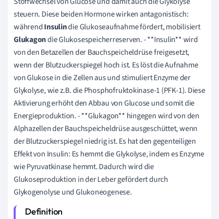
Stoffwechsel von Glucose und damit auch die Glykolyse
steuern. Diese beiden Hormone wirken antagonistisch:
während
Insulin
die Glukoseaufnahme fördert, mobilisiert
Glukagon
die Glukosespeicherreserven. - **Insulin** wird
von den Betazellen der Bauchspeicheldrüse freigesetzt,
wenn der Blutzuckerspiegel hoch ist. Es löst die Aufnahme
von Glukose in die Zellen aus und stimuliert Enzyme der
Glykolyse, wie z.B. die Phosphofruktokinase-1 (PFK-1). Diese
Aktivierung erhöht den Abbau von Glucose und somit die
Energieproduktion. - **Glukagon** hingegen wird von den
Alphazellen der Bauchspeicheldrüse ausgeschüttet, wenn
der Blutzuckerspiegel niedrig ist. Es hat den gegenteiligen
Effekt von Insulin: Es hemmt die Glykolyse, indem es Enzyme
wie Pyruvatkinase hemmt. Dadurch wird die
Glukoseproduktion in der Leber gefördert durch
Glykogenolyse und Glukoneogenese.