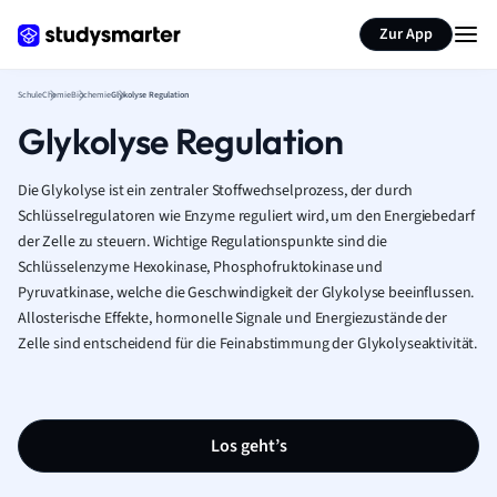
Karteikarten erstellen
Seite zusammenfassen
Zur App
Schule
Chemie
Biochemie
Glykolyse Regulation
Glykolyse Regulation
Die Glykolyse ist ein zentraler Stoffwechselprozess, der durch
Schlüsselregulatoren wie Enzyme reguliert wird, um den Energiebedarf
der Zelle zu steuern. Wichtige Regulationspunkte sind die
Schlüsselenzyme Hexokinase, Phosphofruktokinase und
Pyruvatkinase, welche die Geschwindigkeit der Glykolyse beeinflussen.
Allosterische Effekte, hormonelle Signale und Energiezustände der
Zelle sind entscheidend für die Feinabstimmung der Glykolyseaktivität.
Los geht’s