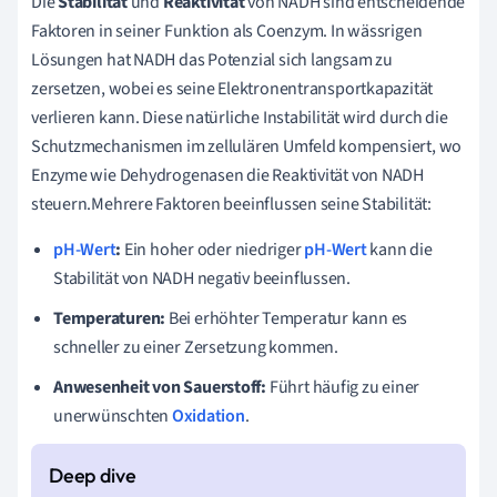
Die
Stabilität
und
Reaktivität
von NADH sind entscheidende
Faktoren in seiner Funktion als Coenzym. In wässrigen
Lösungen hat NADH das Potenzial sich langsam zu
zersetzen, wobei es seine Elektronentransportkapazität
verlieren kann. Diese natürliche Instabilität wird durch die
Schutzmechanismen im zellulären Umfeld kompensiert, wo
Enzyme wie Dehydrogenasen die Reaktivität von NADH
steuern.Mehrere Faktoren beeinflussen seine Stabilität:
pH-Wert
:
Ein hoher oder niedriger
pH-Wert
kann die
Stabilität von NADH negativ beeinflussen.
Temperaturen:
Bei erhöhter Temperatur kann es
schneller zu einer Zersetzung kommen.
Anwesenheit von Sauerstoff:
Führt häufig zu einer
unerwünschten
Oxidation
.