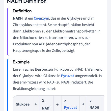
NADH Definition
NADH
ist ein
Coenzym
, das in der Glykolyse und im
Zitratzyklus entsteht. Seine Hauptfunktion besteht
darin, Elektronen zu den Elektronentransportketten in
den Mitochondrien zu transportieren, wo es zur
Produktion von ATP (Adenosintriphosphat), der
Hauptenergiequelle der Zelle, beiträgt.
Ein einfaches Beispiel zur Funktion von NADH: Während
der Glykolyse wird Glukose in
Pyruvat
umgewandelt. In
diesem Prozess wird NAD+ zu NADH reduziert. Die
Reaktionsgleichung lautet:
2
2
2
Glukose
+
→
+
+
+
Pyruvat
NADH
NAD