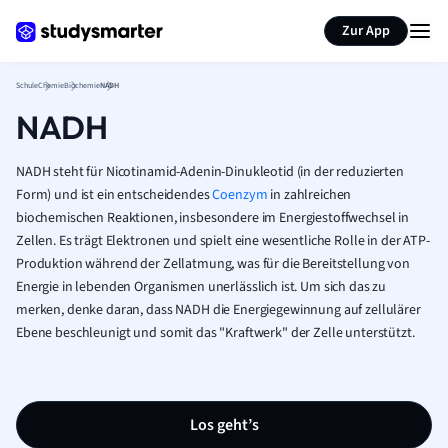
Karteikarten erstellen
Seite zusammenfassen
Zur App
Schule
Chemie
Biochemie
NADH
NADH
NADH steht für Nicotinamid-Adenin-Dinukleotid (in der reduzierten
Form) und ist ein entscheidendes
Coenzym
in zahlreichen
biochemischen Reaktionen, insbesondere im Energiestoffwechsel in
Zellen. Es trägt Elektronen und spielt eine wesentliche Rolle in der ATP-
Produktion während der Zellatmung, was für die Bereitstellung von
Energie in lebenden Organismen unerlässlich ist. Um sich das zu
merken, denke daran, dass NADH die Energiegewinnung auf zellulärer
Ebene beschleunigt und somit das "Kraftwerk" der Zelle unterstützt.
Los geht’s