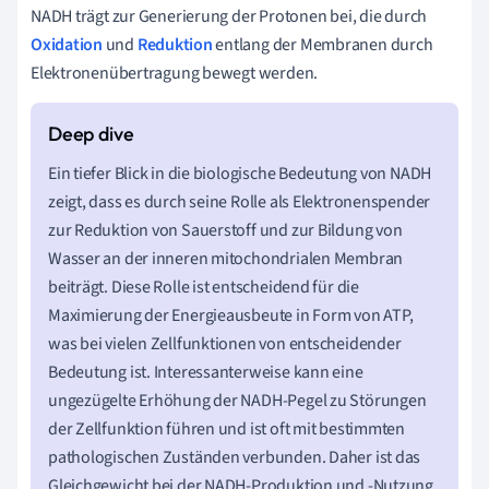
NADH trägt zur Generierung der Protonen bei, die durch
Oxidation
und
Reduktion
entlang der Membranen durch
Elektronenübertragung bewegt werden.
Ein tiefer Blick in die biologische Bedeutung von NADH
zeigt, dass es durch seine Rolle als Elektronenspender
zur Reduktion von Sauerstoff und zur Bildung von
Wasser an der inneren mitochondrialen Membran
beiträgt. Diese Rolle ist entscheidend für die
Maximierung der Energieausbeute in Form von ATP,
was bei vielen Zellfunktionen von entscheidender
Bedeutung ist. Interessanterweise kann eine
ungezügelte Erhöhung der NADH-Pegel zu Störungen
der Zellfunktion führen und ist oft mit bestimmten
pathologischen Zuständen verbunden. Daher ist das
Gleichgewicht bei der NADH-Produktion und -Nutzung