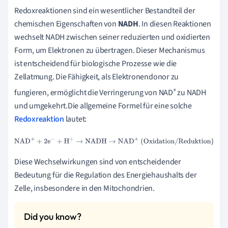
Redoxreaktionen sind ein wesentlicher Bestandteil der
chemischen Eigenschaften von
NADH
. In diesen Reaktionen
wechselt NADH zwischen seiner reduzierten und oxidierten
Form, um Elektronen zu übertragen. Dieser Mechanismus
ist entscheidend für biologische Prozesse wie die
Zellatmung. Die Fähigkeit, als Elektronendonor zu
+
fungieren, ermöglicht die Verringerung von NAD
zu NADH
und umgekehrt.Die allgemeine Formel für eine solche
Redoxreaktion
lautet:
NAD
+
+
2
e
−
+
H
+
→
NADH
→
NAD
+
(Oxidation/Reduktion)
Diese Wechselwirkungen sind von entscheidender
Bedeutung für die Regulation des Energiehaushalts der
Zelle, insbesondere in den Mitochondrien.