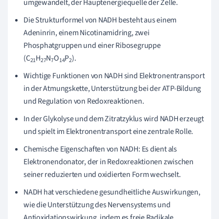
umgewandelt, der Hauptenergiequelle der Zelle.
Die Strukturformel von NADH besteht aus einem
Adeninrin, einem Nicotinamidring, zwei
Phosphatgruppen und einer Ribosegruppe
(C
H
N
O
P
).
21
27
7
14
2
Wichtige Funktionen von NADH sind Elektronentransport
in der Atmungskette, Unterstützung bei der ATP-Bildung
und Regulation von Redoxreaktionen.
In der Glykolyse und dem Zitratzyklus wird NADH erzeugt
und spielt im Elektronentransport eine zentrale Rolle.
Chemische Eigenschaften von NADH: Es dient als
Elektronendonator, der in Redoxreaktionen zwischen
seiner reduzierten und oxidierten Form wechselt.
NADH hat verschiedene gesundheitliche Auswirkungen,
wie die Unterstützung des Nervensystems und
Antioxidationswirkung, indem es freie Radikale