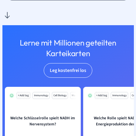
Lerne mit Millionen geteilten
Karteikarten
Leg kostenfrei los
+ Add tag
Immunology
Cell Biology
Mo
+ Add tag
Immunology
Cell
Welche Schlüsselrolle spielt NADH im
Welche Rolle spielt NADH
Nervensystem?
Energieproduktion der 