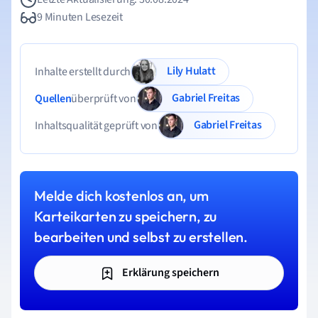
9 Minuten Lesezeit
Lily Hulatt
Inhalte erstellt durch
Gabriel Freitas
Quellen
überprüft von
Gabriel Freitas
Inhaltsqualität geprüft von
Melde dich kostenlos an, um
Karteikarten zu speichern, zu
bearbeiten und selbst zu erstellen.
Erklärung speichern