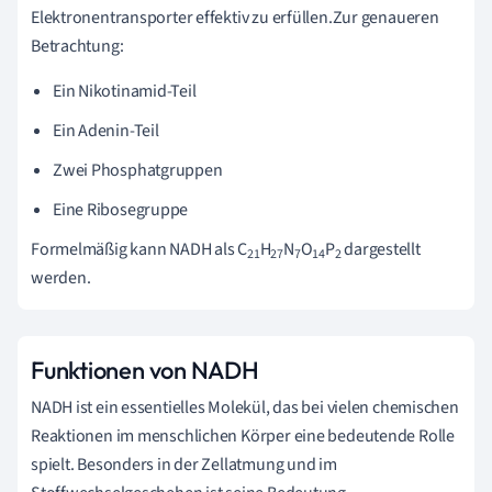
Elektronentransporter effektiv zu erfüllen.Zur genaueren
Betrachtung:
Ein Nikotinamid-Teil
Ein Adenin-Teil
Zwei Phosphatgruppen
Eine Ribosegruppe
Formelmäßig kann NADH als C
H
N
O
P
dargestellt
21
27
7
14
2
werden.
Funktionen von NADH
NADH ist ein essentielles Molekül, das bei vielen chemischen
Reaktionen im menschlichen Körper eine bedeutende Rolle
spielt. Besonders in der Zellatmung und im