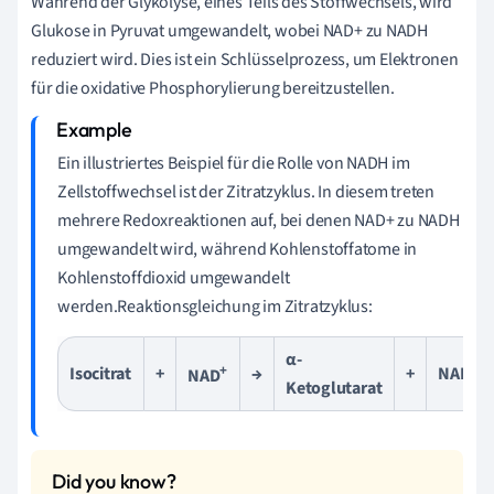
Während der Glykolyse, eines Teils des Stoffwechsels, wird
Glukose in Pyruvat umgewandelt, wobei NAD+ zu NADH
reduziert wird. Dies ist ein Schlüsselprozess, um Elektronen
für die oxidative Phosphorylierung bereitzustellen.
Ein illustriertes Beispiel für die Rolle von NADH im
Zellstoffwechsel ist der Zitratzyklus. In diesem treten
mehrere Redoxreaktionen auf, bei denen NAD+ zu NADH
umgewandelt wird, während Kohlenstoffatome in
Kohlenstoffdioxid umgewandelt
werden.Reaktionsgleichung im Zitratzyklus:
α-
+
Isocitrat
+
→
+
NADH
NAD
Ketoglutarat