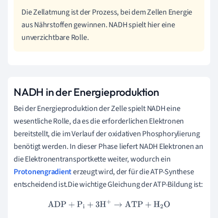
Die Zellatmung ist der Prozess, bei dem Zellen Energie
aus Nährstoffen gewinnen. NADH spielt hier eine
unverzichtbare Rolle.
NADH in der Energieproduktion
Bei der Energieproduktion der Zelle spielt NADH eine
wesentliche Rolle, da es die erforderlichen Elektronen
bereitstellt, die im Verlauf der oxidativen Phosphorylierung
benötigt werden. In dieser Phase liefert NADH Elektronen an
die Elektronentransportkette weiter, wodurch ein
Protonengradient
erzeugt wird, der für die ATP-Synthese
entscheidend ist.Die wichtige Gleichung der ATP-Bildung ist:
ADP
+
P
i
+
3
H
+
→
ATP
+
H
2
O