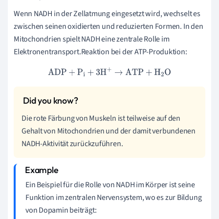
Wenn NADH in der Zellatmung eingesetzt wird, wechselt es
zwischen seinen oxidierten und reduzierten Formen. In den
Mitochondrien spielt NADH eine zentrale Rolle im
Elektronentransport.Reaktion bei der ATP-Produktion:
ADP
+
P
i
+
3
H
+
→
ATP
+
H
2
O
Die rote Färbung von Muskeln ist teilweise auf den
Gehalt von Mitochondrien und der damit verbundenen
NADH-Aktivität zurückzuführen.
Ein Beispiel für die Rolle von NADH im Körper ist seine
Funktion im zentralen Nervensystem, wo es zur Bildung
von Dopamin beiträgt: