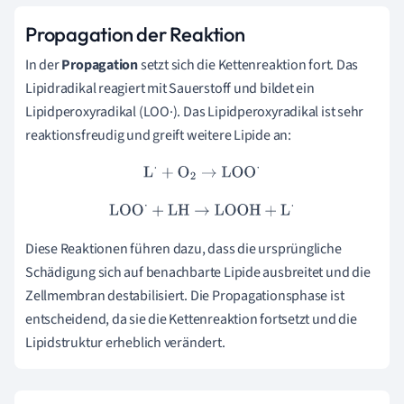
Propagation der Reaktion
In der
Propagation
setzt sich die Kettenreaktion fort. Das
Lipidradikal reagiert mit Sauerstoff und bildet ein
Lipidperoxyradikal (LOO·). Das Lipidperoxyradikal ist sehr
reaktionsfreudig und greift weitere Lipide an:
L
⋅
+
O
2
→
LOO
⋅
LOO
⋅
+
LH
→
LOOH
+
L
⋅
Diese Reaktionen führen dazu, dass die ursprüngliche
Schädigung sich auf benachbarte Lipide ausbreitet und die
Zellmembran destabilisiert. Die Propagationsphase ist
entscheidend, da sie die Kettenreaktion fortsetzt und die
Lipidstruktur erheblich verändert.