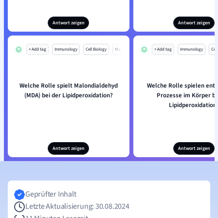
Antwort zeigen
Antwort zeigen
+ Add tag
Immunology
Cell Biology
Mo
+ Add tag
Immunology
Cell
Welche Rolle spielt Malondialdehyd
Welche Rolle spielen ent
(MDA) bei der Lipidperoxidation?
Prozesse im Körper be
Lipidperoxidation
Antwort zeigen
Antwort zeigen
Geprüfter Inhalt
Letzte Aktualisierung: 30.08.2024