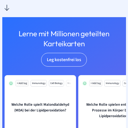
Lerne mit Millionen geteilten
Karteikarten
Leg kostenfrei los
+ Add tag
Immunology
Cell Biology
Mo
+ Add tag
Immunology
Cell
Welche Rolle spielt Malondialdehyd
Welche Rolle spielen ent
(MDA) bei der Lipidperoxidation?
Prozesse im Körper be
Lipidperoxidation