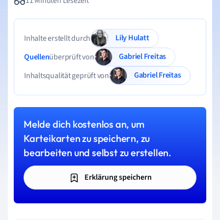
11 Minuten Lesezeit
Lily Hulatt
Inhalte erstellt durch
Gabriel Freitas
Quellen
überprüft von
Gabriel Freitas
Inhaltsqualität geprüft von
Melde dich kostenlos an, um
Karteikarten zu speichern, zu
bearbeiten und selbst zu erstellen.
Erklärung speichern