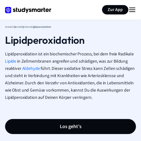
Karteikarten erstellen
Seite zusammenfassen
Zur App
Schule
Chemie
Biochemie
Lipidperoxidation
Lipidperoxidation
Lipidperoxidation ist ein biochemischer Prozess, bei dem freie Radikale
Lipide
in Zellmembranen angreifen und schädigen, was zur Bildung
reaktiver
Aldehyde
führt. Dieser oxidative Stress kann Zellen schädigen
und steht in Verbindung mit Krankheiten wie Arteriosklerose und
Alzheimer. Durch den Verzehr von Antioxidantien, die in Lebensmitteln
wie Obst und Gemüse vorkommen, kannst Du die Auswirkungen der
Lipidperoxidation auf Deinen Körper verringern.
Los geht’s