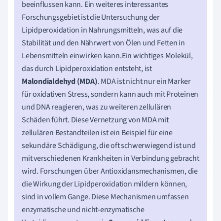
beeinflussen kann. Ein weiteres interessantes
Forschungsgebiet ist die Untersuchung der
Lipidperoxidation in Nahrungsmitteln, was auf die
Stabilität und den Nährwert von Ölen und Fetten in
Lebensmitteln einwirken kann.Ein wichtiges Molekül,
das durch Lipidperoxidation entsteht, ist
Malondialdehyd (MDA)
. MDA ist nicht nur ein Marker
für oxidativen Stress, sondern kann auch mit Proteinen
und DNA reagieren, was zu weiteren zellulären
Schäden führt. Diese Vernetzung von MDA mit
zellulären Bestandteilen ist ein Beispiel für eine
sekundäre Schädigung, die oft schwerwiegend ist und
mit verschiedenen Krankheiten in Verbindung gebracht
wird. Forschungen über Antioxidansmechanismen, die
die Wirkung der Lipidperoxidation mildern können,
sind in vollem Gange. Diese Mechanismen umfassen
enzymatische und nicht-enzymatische