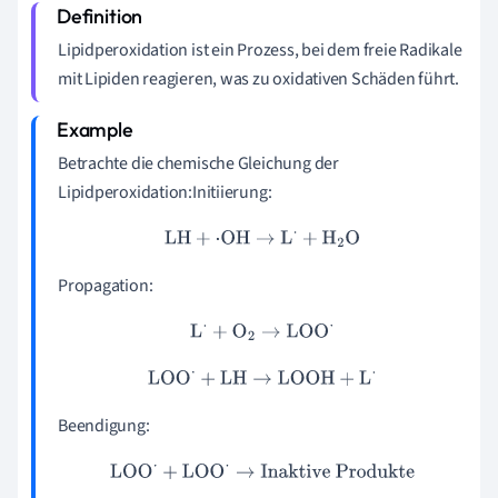
Lipidperoxidation ist ein Prozess, bei dem freie Radikale
mit Lipiden reagieren, was zu oxidativen Schäden führt.
Betrachte die chemische Gleichung der
Lipidperoxidation:Initiierung:
LH
+
⋅
OH
→
L
⋅
+
H
2
O
Propagation:
L
⋅
+
O
2
→
LOO
⋅
LOO
⋅
+
LH
→
LOOH
+
L
⋅
Beendigung:
LOO
⋅
+
LOO
⋅
→
Inaktive Produkte