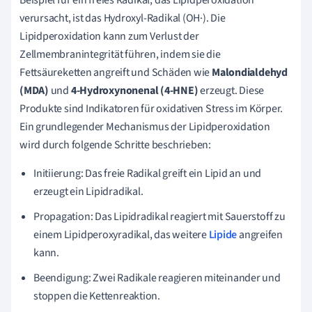
verursacht, ist das Hydroxyl-Radikal (OH·). Die
Lipidperoxidation kann zum Verlust der
Zellmembranintegrität führen, indem sie die
Fettsäureketten angreift und Schäden wie
Malondialdehyd
(MDA)
und
4-Hydroxynonenal (4-HNE)
erzeugt. Diese
Produkte sind Indikatoren für oxidativen Stress im Körper.
Ein grundlegender Mechanismus der Lipidperoxidation
wird durch folgende Schritte beschrieben:
Initiierung: Das freie Radikal greift ein Lipid an und
erzeugt ein Lipidradikal.
Propagation: Das Lipidradikal reagiert mit Sauerstoff zu
einem Lipidperoxyradikal, das weitere
Lipide
angreifen
kann.
Beendigung: Zwei Radikale reagieren miteinander und
stoppen die Kettenreaktion.