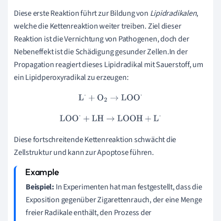
Diese erste Reaktion führt zur Bildung von
Lipidradikalen
,
welche die Kettenreaktion weiter treiben. Ziel dieser
Reaktion ist die Vernichtung von Pathogenen, doch der
Nebeneffekt ist die Schädigung gesunder Zellen.In der
Propagation reagiert dieses Lipidradikal mit Sauerstoff, um
ein Lipidperoxyradikal zu erzeugen:
L
⋅
+
O
2
→
LOO
⋅
LOO
⋅
+
LH
→
LOOH
+
L
⋅
Diese fortschreitende Kettenreaktion schwächt die
Zellstruktur und kann zur Apoptose führen.
Beispiel:
In Experimenten hat man festgestellt, dass die
Exposition gegenüber Zigarettenrauch, der eine Menge
freier Radikale enthält, den Prozess der