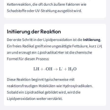
Kettenreaktion, die oft durch äußere Faktoren wie
Schadstoffe oder UV-Strahlung ausgelöst wird.
Initiierung der Reaktion
Der erste Schritt in der Lipidperoxidation ist die
Initiierung
.
Ein freies Radikal greift eine ungesättigte Fettsäure, kurz
LH
,
an und erzeugt ein
Lipidradikal
.Hier ist die chemische
Formel für diesen Prozess:
LH
+
⋅
OH
→
L
⋅
+
H
2
O
Diese Reaktion beginnt typischerweise mit
reaktionsfreudigen Molekülen wie Hydroxylradikalen.
Sobald ein Lipidradikal gebildet wird, wird die
Lipidperoxidation weiter verstärkt.