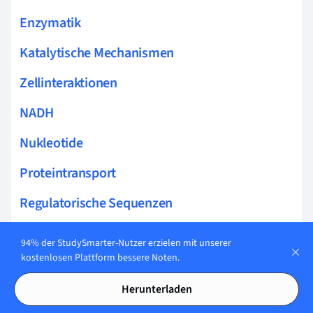
Enzymatik
Katalytische Mechanismen
Zellinteraktionen
NADH
Nukleotide
Proteintransport
Regulatorische Sequenzen
Zentraldogma der Molekulargenetik
94% der StudySmarter-Nutzer erzielen mit unserer
kostenlosen Plattform bessere Noten.
Enzymaktivitäten
Herunterladen
Protein Mutationen