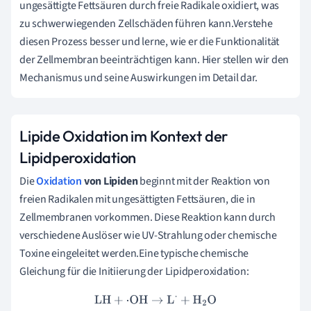
ungesättigte Fettsäuren durch freie Radikale oxidiert, was
zu schwerwiegenden Zellschäden führen kann.Verstehe
diesen Prozess besser und lerne, wie er die Funktionalität
der Zellmembran beeinträchtigen kann. Hier stellen wir den
Mechanismus und seine Auswirkungen im Detail dar.
Lipide Oxidation im Kontext der
Lipidperoxidation
Die
Oxidation
von Lipiden
beginnt mit der Reaktion von
freien Radikalen mit ungesättigten Fettsäuren, die in
Zellmembranen vorkommen. Diese Reaktion kann durch
verschiedene Auslöser wie UV-Strahlung oder chemische
Toxine eingeleitet werden.Eine typische chemische
Gleichung für die Initiierung der Lipidperoxidation:
LH
+
⋅
OH
→
L
⋅
+
H
2
O