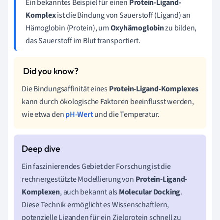
Ein bekanntes Beispiel für einen
Protein-Ligand-
Komplex
ist die Bindung von Sauerstoff (Ligand) an
Hämoglobin (Protein), um
Oxyhämoglobin
zu bilden,
das Sauerstoff im Blut transportiert.
Die Bindungsaffinität eines
Protein-Ligand-Komplexes
kann durch ökologische Faktoren beeinflusst werden,
wie etwa den
pH-Wert
und die Temperatur.
Ein faszinierendes Gebiet der Forschung ist die
rechnergestützte Modellierung von
Protein-Ligand-
Komplexen
, auch bekannt als
Molecular Docking
.
Diese Technik ermöglicht es Wissenschaftlern,
potenzielle Liganden für ein Zielprotein schnell zu