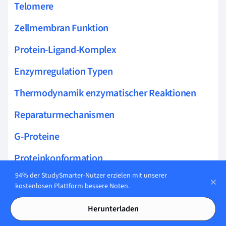
Telomere
Zellmembran Funktion
Protein-Ligand-Komplex
Enzymregulation Typen
Thermodynamik enzymatischer Reaktionen
Reparaturmechanismen
G-Proteine
Proteinkonformation
94% der StudySmarter-Nutzer erzielen mit unserer
Proteinstabilität
kostenlosen Plattform bessere Noten.
Stammzellen Biologie
Herunterladen
Hämsynthese