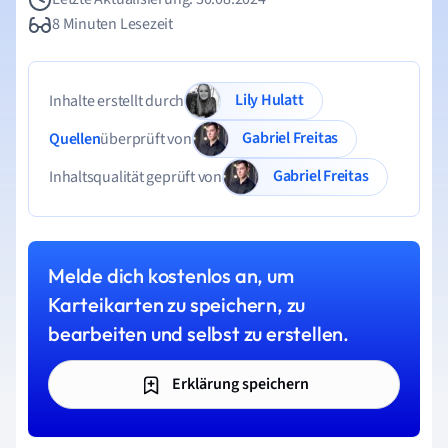
8 Minuten Lesezeit
Lily Hulatt
Inhalte erstellt durch
Gabriel Freitas
Quellen
überprüft von
Gabriel Freitas
Inhaltsqualität geprüft von
Melde dich kostenlos an, um
Karteikarten zu speichern, zu
bearbeiten und selbst zu erstellen.
Erklärung speichern