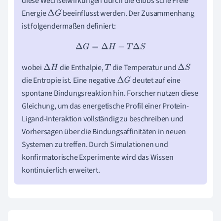
diese Wechselwirkungen durch die Gibbs'sche Freie
Energie
beeinflusst werden. Der Zusammenhang
Δ
G
ist folgendermaßen definiert:
Δ
G
=
Δ
H
−
T
Δ
S
wobei
die Enthalpie,
die Temperatur und
Δ
H
T
Δ
S
die Entropie ist. Eine negative
deutet auf eine
Δ
G
spontane Bindungsreaktion hin. Forscher nutzen diese
Gleichung, um das energetische Profil einer Protein-
Ligand-Interaktion vollständig zu beschreiben und
Vorhersagen über die Bindungsaffinitäten in neuen
Systemen zu treffen. Durch Simulationen und
konfirmatorische Experimente wird das Wissen
kontinuierlich erweitert.