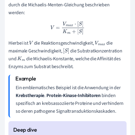
durch die Michaelis-Menten-Gleichung beschrieben
werden:
V
=
V
m
a
x
⋅
[
S
]
K
m
+
[
S
]
Hierbei ist
die Reaktionsgeschwindigkeit,
die
V
V
m
a
x
maximale Geschwindigkeit,
die Substratkonzentration
[
S
]
und
die Michaelis-Konstante, welche die Affinität des
K
m
Enzyms zum Substrat beschreibt.
Ein emblematisches Beispiel ist die Anwendung in der
Krebstherapie
.
Protein-Kinase-Inhibitoren
binden
spezifisch an krebsassoziierte Proteine und verhindern
so deren pathogene Signaltransduktionskaskaden.