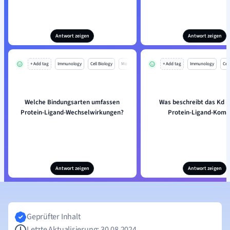
Antwort zeigen
Antwort zeigen
+ Add tag
Immunology
Cell Biology
Mo
+ Add tag
Immunology
Cell
Welche Bindungsarten umfassen
Was beschreibt das Kd i
Protein-Ligand-Wechselwirkungen?
Protein-Ligand-Komp
Antwort zeigen
Antwort zeigen
Geprüfter Inhalt
Letzte Aktualisierung: 30.08.2024