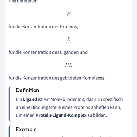
Hierbei stehen
[
P
]
für die Konzentration des Proteins,
[
L
]
für die Konzentration des Liganden und
[
P
L
]
für die Konzentration des gebildeten Komplexes.
Ein
Ligand
ist ein Molekül oder Ion, das sich spezifisch
an eine Bindungsstelle eines Proteins anheften kann,
um einen
Protein-Ligand-Komplex
zu bilden.