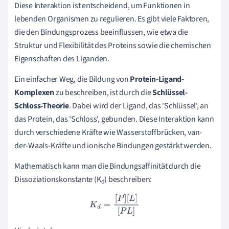
Diese Interaktion ist entscheidend, um Funktionen in
lebenden Organismen zu regulieren. Es gibt viele Faktoren,
die den Bindungsprozess beeinflussen, wie etwa die
Struktur und Flexibilität des Proteins sowie die chemischen
Eigenschaften des Liganden.
Ein einfacher Weg, die Bildung von
Protein-Ligand-
Komplexen
zu beschreiben, ist durch die
Schlüssel-
Schloss-Theorie
. Dabei wird der Ligand, das 'Schlüssel', an
das Protein, das 'Schloss', gebunden. Diese Interaktion kann
durch verschiedene Kräfte wie Wasserstoffbrücken, van-
der-Waals-Kräfte und ionische Bindungen gestärkt werden.
Mathematisch kann man die Bindungsaffinität durch die
Dissoziationskonstante (K
) beschreiben:
d
K
d
=
[
P
]
[
L
]
[
P
L
]