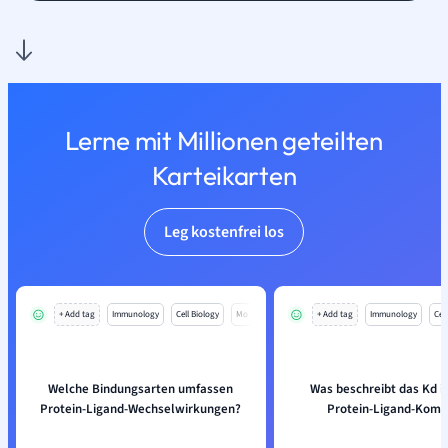
Lerne mit Millionen geteilten
Karteikarten
Leg kostenfrei los
+ Add tag
Immunology
Cell Biology
Mo
+ Add tag
Immunology
Cell
Welche Bindungsarten umfassen
Was beschreibt das Kd i
Protein-Ligand-Wechselwirkungen?
Protein-Ligand-Komp