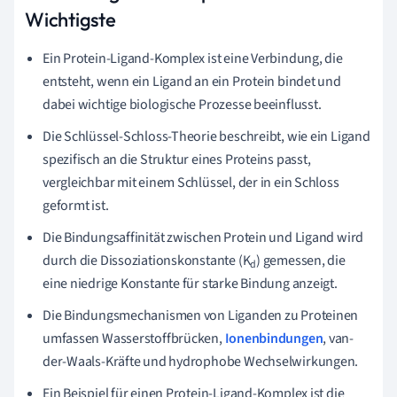
Wichtigste
Ein Protein-Ligand-Komplex ist eine Verbindung, die
entsteht, wenn ein Ligand an ein Protein bindet und
dabei wichtige biologische Prozesse beeinflusst.
Die Schlüssel-Schloss-Theorie beschreibt, wie ein Ligand
spezifisch an die Struktur eines Proteins passt,
vergleichbar mit einem Schlüssel, der in ein Schloss
geformt ist.
Die Bindungsaffinität zwischen Protein und Ligand wird
durch die Dissoziationskonstante (K
) gemessen, die
d
eine niedrige Konstante für starke Bindung anzeigt.
Die Bindungsmechanismen von Liganden zu Proteinen
umfassen Wasserstoffbrücken,
Ionenbindungen
, van-
der-Waals-Kräfte und hydrophobe Wechselwirkungen.
Ein Beispiel für einen Protein-Ligand-Komplex ist die