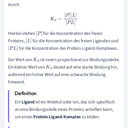
durch:
K
d
=
[
P
]
[
L
]
[
P
L
]
Hierbei stehen
für die Konzentration des freien
[
P
]
Proteins,
für die Konzentration des freien Liganden und
[
L
]
für die Konzentration des Protein-Ligand-Komplexes.
[
P
L
]
Der Wert von
ist invers proportional zur Bindungsstärke.
K
d
Ein kleiner Wert von
deutet auf eine starke Bindung hin,
K
d
während ein hoher Wert auf eine schwache Bindung
hinweist.
Ein
Ligand
ist ein Molekül oder Ion, das sich spezifisch
an eine Bindungsstelle eines Proteins anheften kann,
um einen
Protein-Ligand-Komplex
zu bilden.