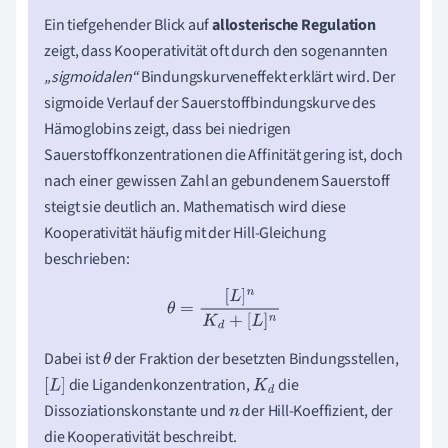
Ein tiefgehender Blick auf
allosterische Regulation
zeigt, dass Kooperativität oft durch den sogenannten
„sigmoidalen“
Bindungskurveneffekt erklärt wird. Der
sigmoide Verlauf der Sauerstoffbindungskurve des
Hämoglobins zeigt, dass bei niedrigen
Sauerstoffkonzentrationen die Affinität gering ist, doch
nach einer gewissen Zahl an gebundenem Sauerstoff
steigt sie deutlich an. Mathematisch wird diese
Kooperativität häufig mit der Hill-Gleichung
beschrieben:
θ
=
[
L
]
n
K
d
+
[
L
]
n
Dabei ist
der Fraktion der besetzten Bindungsstellen,
θ
die Ligandenkonzentration,
die
[
L
]
K
d
Dissoziationskonstante und
der Hill-Koeffizient, der
n
die Kooperativität beschreibt.