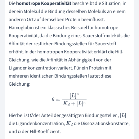
Die
homotrope Kooperativität
beschreibt die Situation, in
der ein Molekül die Bindung desselben Moleküls an einem
anderen Ort auf demselben Protein beeinflusst.
Hämoglobin ist ein klassisches Beispiel für homotrope
Kooperativität, da die Bindung eines Sauerstoffmoleküls die
Affinität der restlichen Bindungsstellen für Sauerstoff
erhöht. In der homotropen Kooperativität erklärt die Hill-
Gleichung, wie die Affinität in Abhängigkeit von der
Ligandenkonzentration variiert. Für ein Protein mit
mehreren identischen Bindungsstellen lautet diese
Gleichung:
θ
=
[
L
]
n
K
d
+
[
L
]
n
Hierbei ist
der Anteil der gesättigten Bindungsstellen,
θ
[
L
]
die Ligandenkonzentration,
die Dissoziationskonstante,
K
d
und
der Hill-Koeffizient.
n