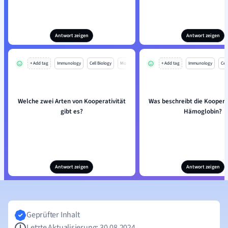
Antwort zeigen
Antwort zeigen
+ Add tag
Immunology
Cell Biology
Mo
+ Add tag
Immunology
Cell
Welche zwei Arten von Kooperativität
Was beschreibt die Kooperat
gibt es?
Hämoglobin?
Antwort zeigen
Antwort zeigen
Geprüfter Inhalt
Letzte Aktualisierung: 30.08.2024