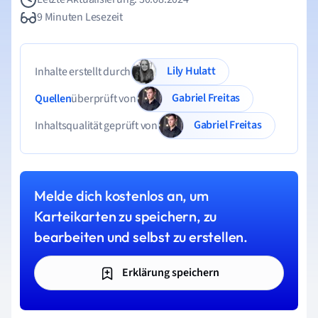
9 Minuten Lesezeit
Lily Hulatt
Inhalte erstellt durch
Gabriel Freitas
Quellen
überprüft von
Gabriel Freitas
Inhaltsqualität geprüft von
Melde dich kostenlos an, um
Karteikarten zu speichern, zu
bearbeiten und selbst zu erstellen.
Erklärung speichern