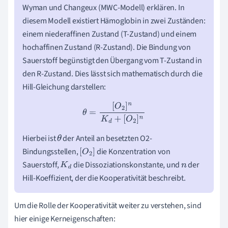
Wyman und Changeux (MWC-Modell) erklären. In
diesem Modell existiert Hämoglobin in zwei Zuständen:
einem niederaffinen Zustand (T-Zustand) und einem
hochaffinen Zustand (R-Zustand). Die Bindung von
Sauerstoff begünstigt den Übergang vom T-Zustand in
den R-Zustand. Dies lässt sich mathematisch durch die
Hill-Gleichung darstellen:
θ
=
[
O
2
]
n
K
d
+
[
O
2
]
n
Hierbei ist
der Anteil an besetzten O2-
θ
Bindungsstellen,
die Konzentration von
[
O
2
]
Sauerstoff,
die Dissoziationskonstante, und
der
K
d
n
Hill-Koeffizient, der die Kooperativität beschreibt.
Um die Rolle der Kooperativität weiter zu verstehen, sind
hier einige Kerneigenschaften: