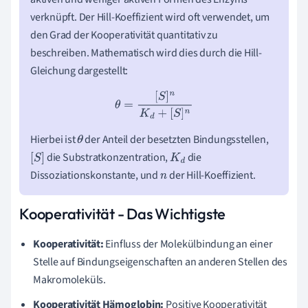
verknüpft. Der Hill-Koeffizient wird oft verwendet, um
den Grad der Kooperativität quantitativ zu
beschreiben. Mathematisch wird dies durch die Hill-
Gleichung dargestellt:
θ
=
[
S
]
n
K
d
+
[
S
]
n
Hierbei ist
der Anteil der besetzten Bindungsstellen,
θ
die Substratkonzentration,
die
[
S
]
K
d
Dissoziationskonstante, und
der Hill-Koeffizient.
n
Kooperativität - Das Wichtigste
Kooperativität:
Einfluss der Molekülbindung an einer
Stelle auf Bindungseigenschaften an anderen Stellen des
Makromoleküls.
Kooperativität Hämoglobin:
Positive Kooperativität