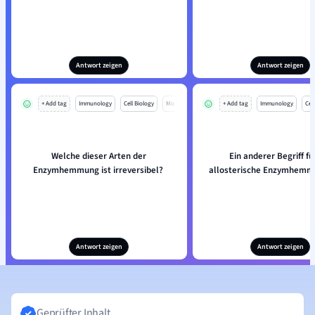
Antwort zeigen
Antwort zeigen
+ Add tag
Immunology
Cell Biology
Mo
+ Add tag
Immunology
Cell
Welche dieser Arten der
Ein anderer Begriff fü
Enzymhemmung ist irreversibel?
allosterische Enzymhemmun
Antwort zeigen
Antwort zeigen
Geprüfter Inhalt