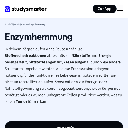
Karteikarten erstellen
Seite zusammenfassen
Zur App
Schule
Chemie
Biochemie
Enzymhemmung
Enzymhemmung
In deinem Körper laufen ohne Pause unzählige
Stoffwechselreaktionen
ab: es müssen
Nährstoffe
und
Energie
bereitgestellt,
Giftstoffe
abgebaut,
Zellen
aufgebaut und viele andere
Strukturen umgebaut werden. All diese Prozesse sind dringend
notwendig für die Funktion eines Lebewesens, trotzdem sollten sie
nicht unkontrolliert ablaufen. Sonst würden zur Energie- oder
Nährstoffgewinnung Strukturen abgebaut werden, die der Körper noch
benötigt oder es würden unbegrenzt Zellen produziert werden, was zu
einem
Tumor
führen kann.