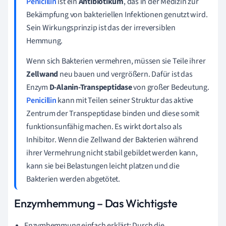
Penicillin
ist ein
Antibiotikum
, das in der Medizin zur
Bekämpfung von bakteriellen Infektionen genutzt wird.
Sein Wirkungsprinzip ist das der irreversiblen
Hemmung.
Wenn sich Bakterien vermehren, müssen sie Teile ihrer
Zellwand
neu bauen und vergrößern. Dafür ist das
Enzym
D-Alanin-Transpeptidase
von großer Bedeutung.
Penicillin
kann mit Teilen seiner Struktur das aktive
Zentrum der Transpeptidase binden und diese somit
funktionsunfähig machen. Es wirkt dort also als
Inhibitor. Wenn die Zellwand der Bakterien während
ihrer Vermehrung nicht stabil gebildet werden kann,
kann sie bei Belastungen leicht platzen und die
Bakterien werden abgetötet.
Enzymhemmung – Das Wichtigste
Enzymhemmung einfach erklärt: Durch die