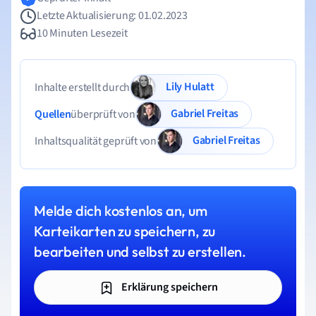
Letzte Aktualisierung: 01.02.2023
10 Minuten Lesezeit
Lily Hulatt
Inhalte erstellt durch
Gabriel Freitas
Quellen
überprüft von
Gabriel Freitas
Inhaltsqualität geprüft von
Melde dich kostenlos an, um
Karteikarten zu speichern, zu
bearbeiten und selbst zu erstellen.
Erklärung speichern