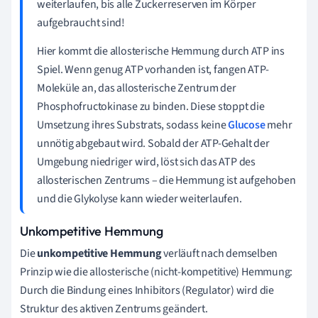
weiterlaufen, bis alle Zuckerreserven im Körper
aufgebraucht sind!
Hier kommt die allosterische Hemmung durch ATP ins
Spiel. Wenn genug ATP vorhanden ist, fangen ATP-
Moleküle an, das allosterische Zentrum der
Phosphofructokinase zu binden. Diese stoppt die
Umsetzung ihres Substrats, sodass keine
Glucose
mehr
unnötig abgebaut wird. Sobald der ATP-Gehalt der
Umgebung niedriger wird, löst sich das ATP des
allosterischen Zentrums
–
die Hemmung ist aufgehoben
und die Glykolyse kann wieder weiterlaufen.
Unkompetitive Hemmung
Die
unkompetitive Hemmung
verläuft nach demselben
Prinzip wie die allosterische (nicht-kompetitive) Hemmung:
Durch die Bindung eines Inhibitors (Regulator) wird die
Struktur des aktiven Zentrums geändert.