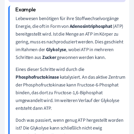
Lebewesen benötigen für ihre Stoffwechselvorgänge
Energie, die oft in Form von
Adenosintriphosphat
(ATP)
bereitgestellt wird. Ist die Menge an ATP im Körper zu
gering, muss es nachproduziert werden. Dies geschieht
im Rahmen der
Glykolyse
, wobei ATP in mehreren
Schritten aus
Zucker
gewonnen werden kann.
Eines dieser Schritte wird durch die
Phosphofructokinase
katalysiert. An das aktive Zentrum
der Phosphofructokinase kann Fructose-6-Phosphat
binden, das dort zu Fructose-1,6-Biphosphat
umgewandelt wird. Im weiteren Verlauf der Glykolyse
entsteht dann ATP.
Doch was passiert, wenn genug ATP hergestellt worden
ist? Die Glykolyse kann schließlich nicht ewig