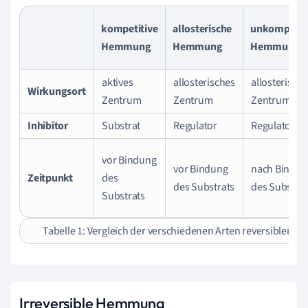
kompetitive
allosterische
unkompetit
Hemmung
Hemmung
Hemmung
aktives
allosterisches
allosterisch
Wirkungsort
Zentrum
Zentrum
Zentrum
Inhibitor
Substrat
Regulator
Regulator
vor Bindung
vor Bindung
nach Bindun
Zeitpunkt
des
des Substrats
des Substrat
Substrats
Tabelle 1: Vergleich der verschiedenen Arten reversibler
Irreversible Hemmung