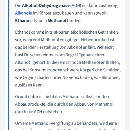
Die
Alkohol-Dehydrogenase
(ADH) ist dafür zuständig,
Alkohole
im Körper abzubauen und kann sowohl
Ethanol
als auch
Methanol
binden.
Ethanol kommt in trinkbaren alkoholischen Getränken
vor, während Methanol ein giftiges Nebenprodukt ist,
das bei der Herstellung von Alkohol anfällt. Vielleicht
hast Du schon einmal vom Begriff "gepanschter
Alkohol" gehört. In diesem ist noch Methanol enthalten,
das bei Konsumierenden schwere körperliche Schäden,
wie Organschäden, oder Nervenschäden, wie Blindheit,
auslösen kann.
Grund dafür ist nicht das Methanol selbst, sondern
Abbauprodukte, die durch den Abbau von Methanol
durch die ADH entstehen.
Um eine Methanol-Vergiftung zu behandeln, wird eine