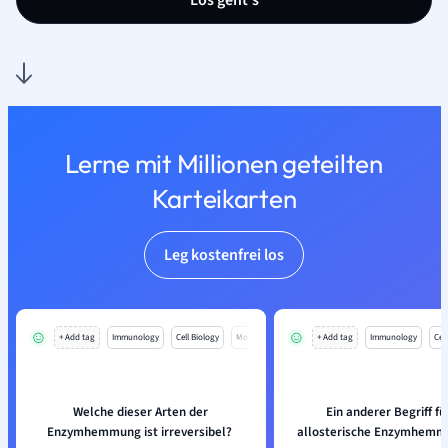
Los geht’s
Lerne mit Millionen geteilten
Karteikarten
Leg kostenfrei los
+ Add tag
Immunology
Cell Biology
Mo
+ Add tag
Immunology
Cell
Welche dieser Arten der
Ein anderer Begriff fü
Enzymhemmung ist irreversibel?
allosterische Enzymhemmun