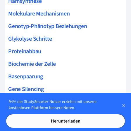
Hämsynthese
Molekulare Mechanismen
Genotyp-Phänotyp Beziehungen
Glykolyse Schritte
Proteinabbau
Biochemie der Zelle
Basenpaarung
Gene Silencing
Proteinaffinität
94% der StudySmarter-Nutzer erzielen mit unserer
kostenlosen Plattform bessere Noten.
Autophagie Prozess
Herunterladen
Prosthetische Gruppen