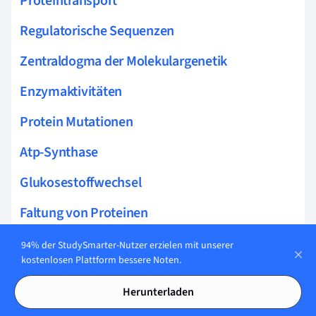
Proteintransport
Regulatorische Sequenzen
Zentraldogma der Molekulargenetik
Enzymaktivitäten
Protein Mutationen
Atp-Synthase
Glukosestoffwechsel
Faltung von Proteinen
Genom Kartierung
94% der StudySmarter-Nutzer erzielen mit unserer
kostenlosen Plattform bessere Noten.
Horizontaler Gentransfer
Herunterladen
Tertiärstrukturen