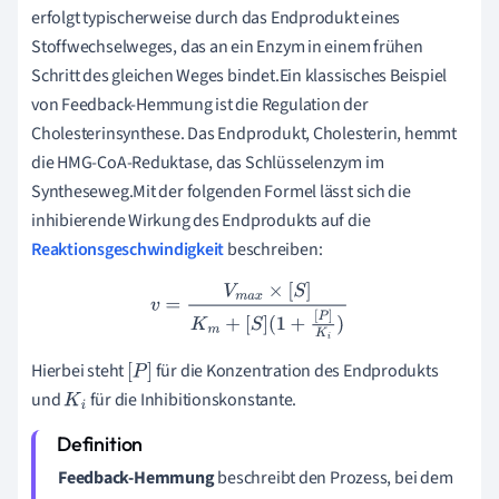
erfolgt typischerweise durch das Endprodukt eines
Stoffwechselweges, das an ein Enzym in einem frühen
Schritt des gleichen Weges bindet.Ein klassisches Beispiel
von Feedback-Hemmung ist die Regulation der
Cholesterinsynthese. Das Endprodukt, Cholesterin, hemmt
die HMG-CoA-Reduktase, das Schlüsselenzym im
Syntheseweg.Mit der folgenden Formel lässt sich die
inhibierende Wirkung des Endprodukts auf die
Reaktionsgeschwindigkeit
beschreiben:
v
=
V
m
a
x
×
[
S
]
K
m
+
[
S
]
(
1
+
[
P
]
K
i
)
Hierbei steht
für die Konzentration des Endprodukts
[
P
]
und
für die Inhibitionskonstante.
K
i
Feedback-Hemmung
beschreibt den Prozess, bei dem