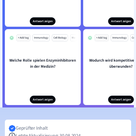
Antwort zeigen
Antwort zeigen
+ Add tag
Immunology
Cell Biology
Mo
+ Add tag
Immunology
Cell
Welche Rolle spielen Enzyminhibitoren
Wodurch wird kompetitiv
in der Medizin?
überwunden?
Antwort zeigen
Antwort zeigen
Geprüfter Inhalt
Letzte Aktualisierung: 30.08.2024