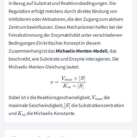
in Bezug auf Substrat und Reaktionsbedingungen. Die
Regulation erfolgt meistens durch direkte Bindung von
Inhibitoren oder Aktivatoren, die den Zugang zum aktiven
Zentrum beeinflussen. Diese Mechanismen helfen bei der
Feinabstimmung der Enzymaktivität unter verschiedenen
Bedingungen.Ein kritisches Konzept in diesem
Zusammenhang ist das
Michaelis-Menten-Modell
, das
beschreibt, wie Substrate und Enzyme interagieren. Die
Michaelis-Menten-Gleichung lautet:
v
=
V
m
a
x
×
[
S
]
K
m
+
[
S
]
Dabei ist
die Reaktionsgeschwindigkeit,
die
v
V
m
a
x
maximale Geschwindigkeit,
die Substratkonzentration
[
S
]
und
die Michaelis-Konstante.
K
m