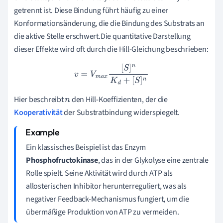
getrennt ist. Diese Bindung führt häufig zu einer
Konformationsänderung, die die Bindung des Substrats an
die aktive Stelle erschwert.Die quantitative Darstellung
dieser Effekte wird oft durch die Hill-Gleichung beschrieben:
v
=
V
m
a
x
[
S
]
n
K
d
+
[
S
]
n
Hier beschreibt
den Hill-Koeffizienten, der die
n
Kooperativität
der Substratbindung widerspiegelt.
Ein klassisches Beispiel ist das Enzym
Phosphofructokinase
, das in der Glykolyse eine zentrale
Rolle spielt. Seine Aktivität wird durch ATP als
allosterischen Inhibitor herunterreguliert, was als
negativer Feedback-Mechanismus fungiert, um die
übermäßige Produktion von ATP zu vermeiden.