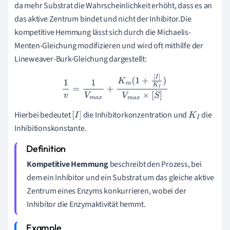
da mehr Substrat die Wahrscheinlichkeit erhöht, dass es an
das aktive Zentrum bindet und nicht der Inhibitor.Die
kompetitive Hemmung lässt sich durch die Michaelis-
Menten-Gleichung modifizieren und wird oft mithilfe der
Lineweaver-Burk-Gleichung dargestellt:
1
v
=
1
V
m
a
x
+
K
m
(
1
+
[
I
]
K
I
)
V
m
a
x
×
[
S
]
Hierbei bedeutet
die Inhibitorkonzentration und
die
[
I
]
K
I
Inhibitionskonstante.
Kompetitive Hemmung
beschreibt den Prozess, bei
dem ein Inhibitor und ein Substrat um das gleiche aktive
Zentrum eines Enzyms konkurrieren, wobei der
Inhibitor die Enzymaktivität hemmt.