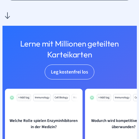
Lerne mit Millionen geteilten
Karteikarten
Leg kostenfrei los
+ Add tag
Immunology
Cell Biology
Mo
+ Add tag
Immunology
Cell
Welche Rolle spielen Enzyminhibitoren
Wodurch wird kompetitiv
in der Medizin?
überwunden?