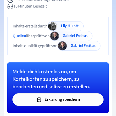
10 Minuten Lesezeit
Lily Hulatt
Inhalte erstellt durch
Gabriel Freitas
Quellen
überprüft von
Gabriel Freitas
Inhaltsqualität geprüft von
Melde dich kostenlos an, um
Karteikarten zu speichern, zu
bearbeiten und selbst zu erstellen.
Erklärung speichern