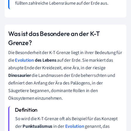
füllten zahlreiche Lebensräume auf der Erde aus.
Was ist das Besondere an der K-T
Grenze?
Die Besonderheit der K-T-Grenze liegt in ihrer Bedeutung für
die
Evolution
des Lebens
auf der Erde. Sie markiert das
abrupte Ende der Kreidezeit, eine Ära, in der riesige
Dinosaurier
die Landmassen der Erde beherrschten und
definiert den Anfang der Ära des Paläogens, in der
Säugetiere begannen, dominante Rollen in den
Ökosystemen einzunehmen.
So wird die K-T-Grenze oft als Beispiel für das Konzept
der
Punktualismus
in der
Evolution
genannt, das