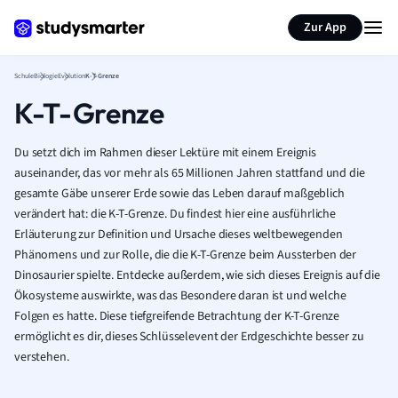
Karteikarten erstellen
Seite zusammenfassen
Zur App
Schule
Biologie
Evolution
K-T-Grenze
K-T-Grenze
Du setzt dich im Rahmen dieser Lektüre mit einem Ereignis
auseinander, das vor mehr als 65 Millionen Jahren stattfand und die
gesamte Gäbe unserer Erde sowie das Leben darauf maßgeblich
verändert hat: die K-T-Grenze. Du findest hier eine ausführliche
Erläuterung zur Definition und Ursache dieses weltbewegenden
Phänomens und zur Rolle, die die K-T-Grenze beim Aussterben der
Dinosaurier spielte. Entdecke außerdem, wie sich dieses Ereignis auf die
Ökosysteme auswirkte, was das Besondere daran ist und welche
Folgen es hatte. Diese tiefgreifende Betrachtung der K-T-Grenze
ermöglicht es dir, dieses Schlüsselevent der Erdgeschichte besser zu
verstehen.