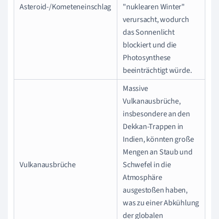
Asteroid-/Kometeneinschlag
"nuklearen Winter"
verursacht, wodurch
das Sonnenlicht
blockiert und die
Photosynthese
beeinträchtigt würde.
Massive
Vulkanausbrüche,
insbesondere an den
Dekkan-Trappen in
Indien, könnten große
Mengen an Staub und
Vulkanausbrüche
Schwefel in die
Atmosphäre
ausgestoßen haben,
was zu einer Abkühlung
der globalen