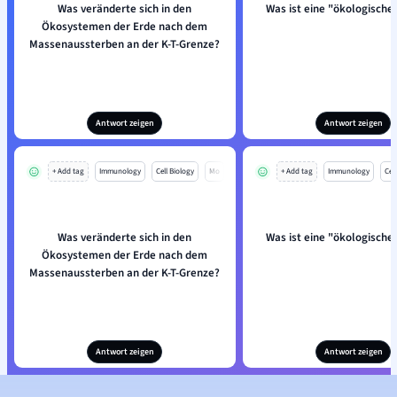
Was veränderte sich in den
Was ist eine "ökologische
Ökosystemen der Erde nach dem
Massenaussterben an der K-T-Grenze?
Antwort zeigen
Antwort zeigen
+ Add tag
Immunology
Cell Biology
Mo
+ Add tag
Immunology
Cell
Was veränderte sich in den
Was ist eine "ökologische
Ökosystemen der Erde nach dem
Massenaussterben an der K-T-Grenze?
Antwort zeigen
Antwort zeigen