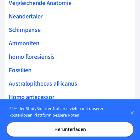
Vergleichende Anatomie
Neandertaler
Schimpanse
Ammoniten
homo floresiensis
Fossilien
Australopithecus africanus
Homo antecessor
94% der StudySmarter-Nutzer erzielen mit unserer
Australopithecus afarensis
kostenlosen Plattform bessere Noten.
Homo heidelbergensis
Herunterladen
Homo ergaster