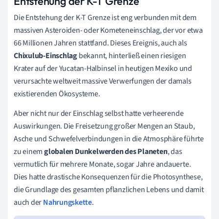
Entstehung der K-T Grenze
Die Entstehung der K-T Grenze ist eng verbunden mit dem
massiven Asteroiden- oder Kometeneinschlag, der vor etwa
66 Millionen Jahren stattfand. Dieses Ereignis, auch als
Chixulub-Einschlag
bekannt, hinterließ einen riesigen
Krater auf der Yucatan-Halbinsel in heutigen Mexiko und
verursachte weltweit massive Verwerfungen der damals
existierenden Ökosysteme.
Aber nicht nur der Einschlag selbst hatte verheerende
Auswirkungen. Die Freisetzung großer Mengen an Staub,
Asche und Schwefelverbindungen in die Atmosphäre führte
zu einem
globalen Dunkelwerden des Planeten
, das
vermutlich für mehrere Monate, sogar Jahre andauerte.
Dies hatte drastische Konsequenzen für die Photosynthese,
die Grundlage des gesamten pflanzlichen Lebens und damit
auch der
Nahrungskette
.