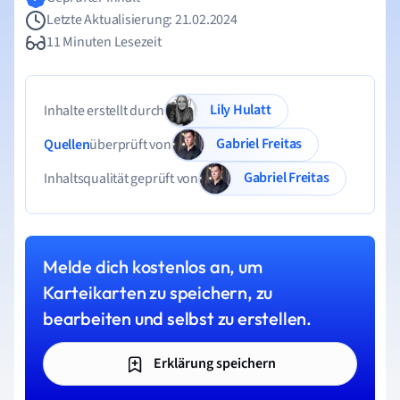
Letzte Aktualisierung: 21.02.2024
11 Minuten Lesezeit
Lily Hulatt
Inhalte erstellt durch
Gabriel Freitas
Quellen
überprüft von
Gabriel Freitas
Inhaltsqualität geprüft von
Melde dich kostenlos an, um
Karteikarten zu speichern, zu
bearbeiten und selbst zu erstellen.
Erklärung speichern