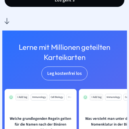
Los geht’s
Lerne mit Millionen geteilten
Karteikarten
Leg kostenfrei los
+ Add tag
Immunology
Cell Biology
Mo
+ Add tag
Immunology
Cell
Welche grundlegenden Regeln gelten
Was versteht man unter de
für die Namen nach der Binären
Nomenklatur in der Bio