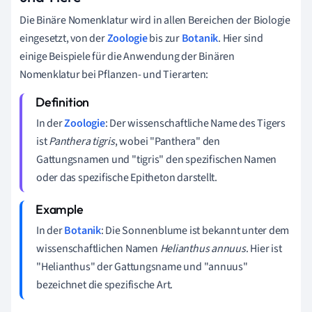
Die Binäre Nomenklatur wird in allen Bereichen der Biologie
eingesetzt, von der
Zoologie
bis zur
Botanik
. Hier sind
einige Beispiele für die Anwendung der Binären
Nomenklatur bei Pflanzen- und Tierarten:
In der
Zoologie
: Der wissenschaftliche Name des Tigers
ist
Panthera tigris
, wobei "Panthera" den
Gattungsnamen und "tigris" den spezifischen Namen
oder das spezifische Epitheton darstellt.
In der
Botanik
: Die Sonnenblume ist bekannt unter dem
wissenschaftlichen Namen
Helianthus annuus
. Hier ist
"Helianthus" der Gattungsname und "annuus"
bezeichnet die spezifische Art.