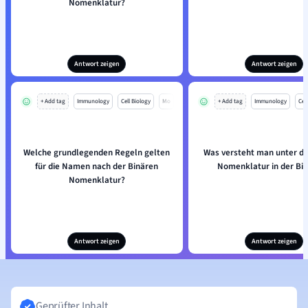
Nomenklatur?
Antwort zeigen
Antwort zeigen
+ Add tag
Immunology
Cell Biology
Mo
+ Add tag
Immunology
Cell
Welche grundlegenden Regeln gelten
Was versteht man unter de
für die Namen nach der Binären
Nomenklatur in der Bio
Nomenklatur?
Antwort zeigen
Antwort zeigen
Geprüfter Inhalt