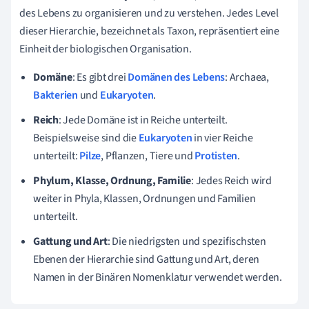
des Lebens zu organisieren und zu verstehen. Jedes Level
dieser Hierarchie, bezeichnet als Taxon, repräsentiert eine
Einheit der biologischen Organisation.
Domäne
: Es gibt drei
Domänen des Lebens
: Archaea,
Bakterien
und
Eukaryoten
.
Reich
: Jede Domäne ist in Reiche unterteilt.
Beispielsweise sind die
Eukaryoten
in vier Reiche
unterteilt:
Pilze
, Pflanzen, Tiere und
Protisten
.
Phylum, Klasse, Ordnung, Familie
: Jedes Reich wird
weiter in Phyla, Klassen, Ordnungen und Familien
unterteilt.
Gattung und Art
: Die niedrigsten und spezifischsten
Ebenen der Hierarchie sind Gattung und Art, deren
Namen in der Binären Nomenklatur verwendet werden.