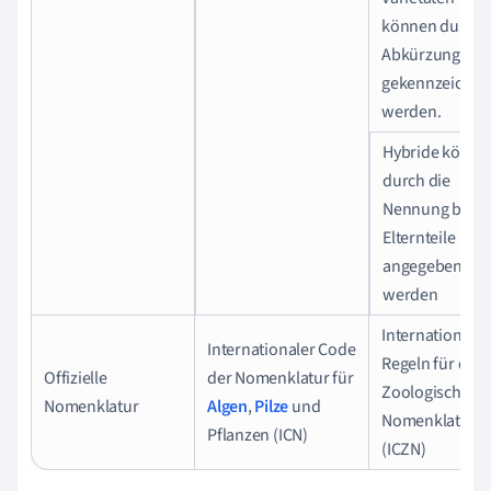
können durch 
Abkürzung var.
gekennzeichne
werden.
Hybride könne
durch die
Nennung beide
Elternteile
angegeben
werden
Internationale
Internationaler Code
Regeln für die
Offizielle
der Nomenklatur für
Zoologische
Nomenklatur
Algen
,
Pilze
und
Nomenklatur
Pflanzen (ICN)
(ICZN)