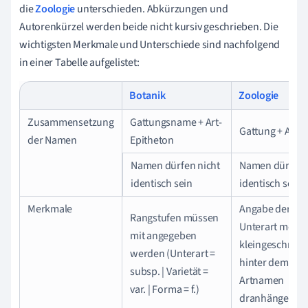
die
Zoologie
unterschieden. Abkürzungen und
Autorenkürzel werden beide nicht kursiv geschrieben. Die
wichtigsten Merkmale und Unterschiede sind nachfolgend
in einer Tabelle aufgelistet:
Botanik
Zoologie
Zusammensetzung
Gattungsname + Art-
Gattung + Art
der Namen
Epitheton
Namen dürfen nicht
Namen dürfen
identisch sein
identisch sein
Merkmale
Angabe der
Rangstufen müssen
Unterart mögli
mit angegeben
kleingeschrieb
werden (Unterart =
hinter dem
subsp. | Varietät =
Artnamen
var. | Forma = f.)
dranhängen