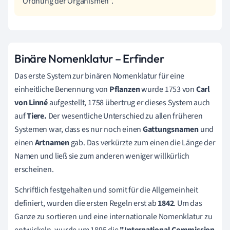
Ordnung der Organismen".
Binäre Nomenklatur – Erfinder
Das erste System zur binären Nomenklatur für eine
einheitliche Benennung von
Pflanzen
wurde 1753 von
Carl
von Linné
aufgestellt, 1758 übertrug er dieses System auch
auf
Tiere.
Der wesentliche Unterschied zu allen früheren
Systemen war, dass es nur noch einen
Gattungsnamen
und
einen
Artnamen
gab. Das verkürzte zum einen die Länge der
Namen und ließ sie zum anderen weniger willkürlich
erscheinen.
Schriftlich festgehalten und somit für die Allgemeinheit
definiert, wurden die ersten Regeln erst ab
1842
. Um das
Ganze zu sortieren und eine internationale Nomenklatur zu
entwickeln, wurde um 1895 die
"International Commission