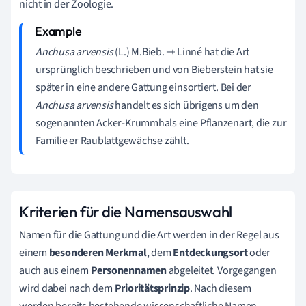
nicht in der Zoologie.
Anchusa arvensis
(L.) M.Bieb. ⇾ Linné hat die Art
ursprünglich beschrieben und von Bieberstein hat sie
später in eine andere Gattung einsortiert. Bei der
Anchusa arvensis
handelt es sich übrigens um den
sogenannten Acker-Krummhals eine Pflanzenart, die zur
Familie er Raublattgewächse zählt.
Kriterien für die Namensauswahl
Namen für die Gattung und die Art werden in der Regel aus
einem
besonderen Merkmal
, dem
Entdeckungsort
oder
auch aus einem
Personennamen
abgeleitet. Vorgegangen
wird dabei nach dem
Prioritätsprinzip
. Nach diesem
werden bereits bestehende wissenschaftliche Namen