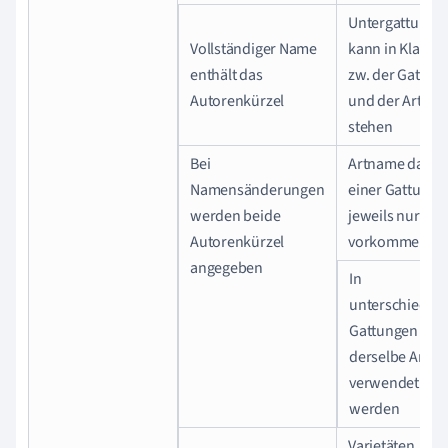
Untergattung
Vollständiger Name
kann in Klamm
enthält das
zw. der Gattun
Autorenkürzel
und der Art
stehen
Bei
Artname darf i
Namensänderungen
einer Gattung
werden beide
jeweils nur ein
Autorenkürzel
vorkommen
angegeben
In
unterschiedlic
Gattungen darf
derselbe Artn
verwendet
werden
Varietäten