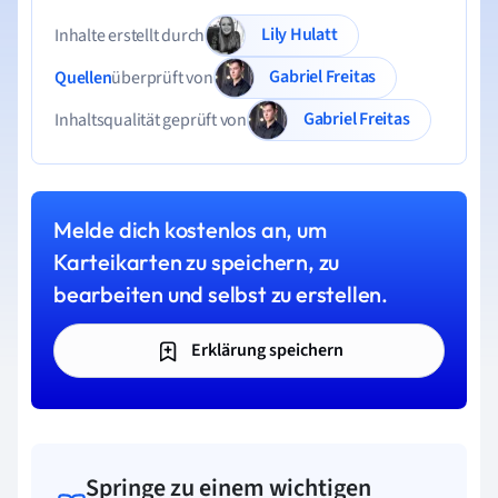
Lily Hulatt
Inhalte erstellt durch
Gabriel Freitas
Quellen
überprüft von
Gabriel Freitas
Inhaltsqualität geprüft von
Melde dich kostenlos an, um
Karteikarten zu speichern, zu
bearbeiten und selbst zu erstellen.
Erklärung speichern
Springe zu einem wichtigen