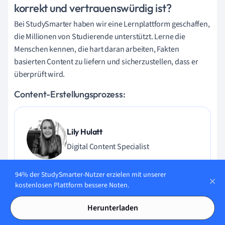
korrekt und vertrauenswürdig ist?
Bei StudySmarter haben wir eine Lernplattform geschaffen,
die Millionen von Studierende unterstützt. Lerne die
Menschen kennen, die hart daran arbeiten, Fakten
basierten Content zu liefern und sicherzustellen, dass er
überprüft wird.
Content-Erstellungsprozess:
Lily Hulatt
Digital Content Specialist
Lily Hulatt ist Digital Content Specialist mit über drei
94% der StudySmarter-Nutzer erzielen mit unserer
Jahren Erfahrung in Content-Strategie und Curriculum-
kostenlosen Plattform bessere Noten.
Design. Sie hat 2022 ihren Doktortitel in Englischer Literatur
an der Durham University erhalten, dort auch im
Herunterladen
Fachbereich Englische Studien unterrichtet und an