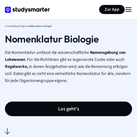
Karteikarten erstellen
Seite zusammenfassen
Zur App
Schule
Biologie
Evolution
Nomenklatur Biologie
Nomenklatur Biologie
Die Nomenklatur umfasst die wissenschaftliche
Namensgebung von
Lebewesen
. Für die Richtlinien gibt es sogenannte Codes oder auch
Regelwerke,
in denen festgehalten wird, wie die Benennung erfolgen
soll. Dabei gibt es nicht eine einheitliche Nomenklatur für alle, sondern
für jede Organismengruppe eigene.
Los geht’s