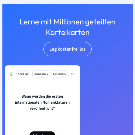
Lerne mit Millionen geteilten
Karteikarten
Leg kostenfrei los
+ Add tag
Immunology
Cell Biology
Mo
Wann wurden die ersten
internationalen Nomenklaturen
veröffentlicht?