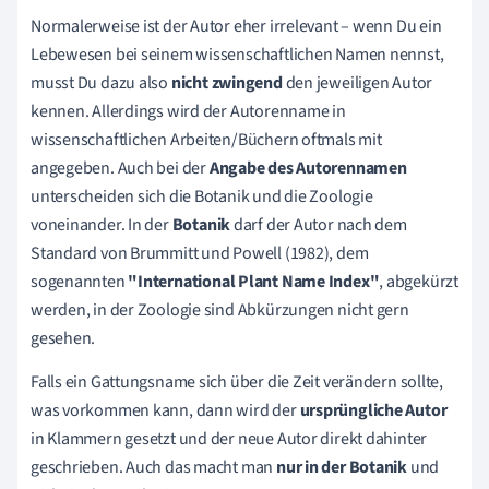
Normalerweise ist der Autor eher irrelevant – wenn Du ein
Lebewesen bei seinem wissenschaftlichen Namen nennst,
musst Du dazu also
nicht zwingend
den jeweiligen Autor
kennen. Allerdings wird der Autorenname in
wissenschaftlichen Arbeiten/Büchern oftmals mit
angegeben. Auch bei der
Angabe des Autorennamen
unterscheiden sich die Botanik und die Zoologie
voneinander. In der
Botanik
darf der Autor nach dem
Standard von Brummitt und Powell (1982), dem
sogenannten
"International Plant Name Index"
, abgekürzt
werden, in der Zoologie sind Abkürzungen nicht gern
gesehen.
Falls ein Gattungsname sich über die Zeit verändern sollte,
was vorkommen kann, dann wird der
ursprüngliche Autor
in Klammern gesetzt und der neue Autor direkt dahinter
geschrieben. Auch das macht man
nur in der Botanik
und