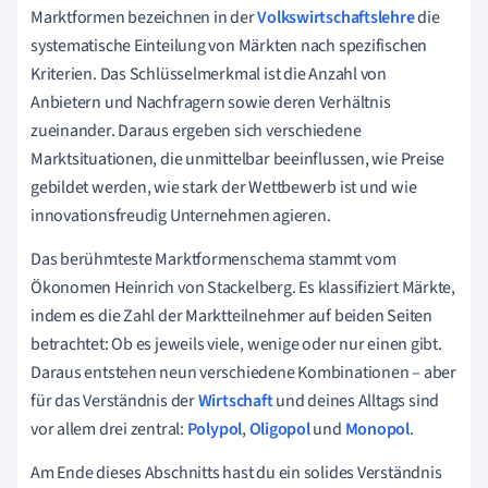
Marktformen bezeichnen in der
Volkswirtschaftslehre
die
systematische Einteilung von Märkten nach spezifischen
Kriterien. Das Schlüsselmerkmal ist die Anzahl von
Anbietern und Nachfragern sowie deren Verhältnis
zueinander. Daraus ergeben sich verschiedene
Marktsituationen, die unmittelbar beeinflussen, wie Preise
gebildet werden, wie stark der Wettbewerb ist und wie
innovationsfreudig Unternehmen agieren.
Das berühmteste Marktformenschema stammt vom
Ökonomen Heinrich von Stackelberg. Es klassifiziert Märkte,
indem es die Zahl der Marktteilnehmer auf beiden Seiten
betrachtet: Ob es jeweils viele, wenige oder nur einen gibt.
Daraus entstehen neun verschiedene Kombinationen – aber
für das Verständnis der
Wirtschaft
und deines Alltags sind
vor allem drei zentral:
Polypol
,
Oligopol
und
Monopol
.
Am Ende dieses Abschnitts hast du ein solides Verständnis