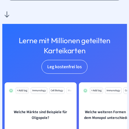
Lerne mit Millionen geteilten
Karteikarten
Leg kostenfrei los
+ Add tag
Immunology
Cell Biology
Mo
+ Add tag
Immunology
Cell
Welche Märkte sind Beispiele für
Welche weiteren Formen k
Oligopole?
dem Monopol unterschiede