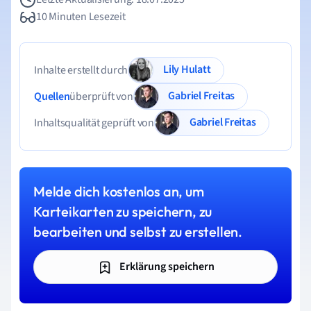
10 Minuten Lesezeit
Lily Hulatt
Inhalte erstellt durch
Gabriel Freitas
Quellen
überprüft von
Gabriel Freitas
Inhaltsqualität geprüft von
Melde dich kostenlos an, um
Karteikarten zu speichern, zu
bearbeiten und selbst zu erstellen.
Erklärung speichern