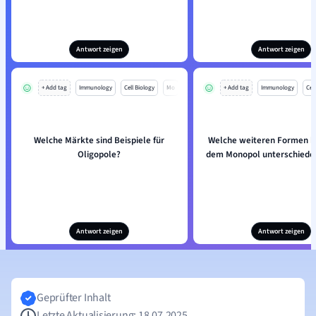
Antwort zeigen
Antwort zeigen
+ Add tag
Immunology
Cell Biology
Mo
+ Add tag
Immunology
Cell
Welche Märkte sind Beispiele für
Welche weiteren Formen k
Oligopole?
dem Monopol unterschiede
Antwort zeigen
Antwort zeigen
Geprüfter Inhalt
Letzte Aktualisierung: 18.07.2025