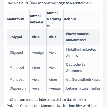
Hier eine Kurz-Übersicht der wichtigsten Marktformen:
Anzahl
Anzahl
Marktform
Nachfrag
Beispiel
Anbieter
er
Wochenmarkt,
Polypol
viele
viele
Aktienmarkt
Mobilfunkanbieter,
Oligopol
wenige
viele
Airlines
Deutsche Bahn,
Monopol
einer
viele
Stromnetz
Monopson
viele
einer
öff. Gesundheitskasse
Oligopson
viele
wenige
Lebensmitteleinzelhandel
Im Zentrum unseres Interesses stehen das Anbieter-
Polypol, Oligopol und Monopol. Doch schon hier wird klar: