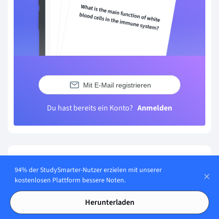
Mit E-Mail registrieren
Du hast bereits ein Konto?
Anmelden
Häufig gestellte Fragen zum Thema
94% der StudySmarter-Nutzer erzielen mit unserer
Marktformen
kostenlosen Plattform bessere Noten.
Was versteht man unter Marktformen?
Herunterladen
Unter Marktformen versteht man in der Volkswirtschaftslehre