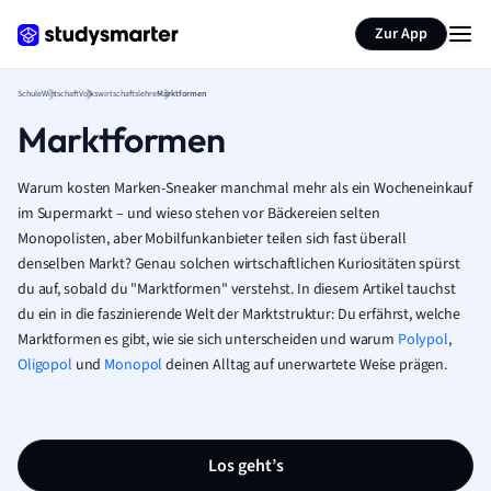
Karteikarten erstellen
Seite zusammenfassen
Zur App
Schule
Wirtschaft
Volkswirtschaftslehre
Marktformen
Marktformen
Warum kosten Marken-Sneaker manchmal mehr als ein Wocheneinkauf
im Supermarkt – und wieso stehen vor Bäckereien selten
Monopolisten, aber Mobilfunkanbieter teilen sich fast überall
denselben Markt? Genau solchen wirtschaftlichen Kuriositäten spürst
du auf, sobald du "Marktformen" verstehst. In diesem Artikel tauchst
du ein in die faszinierende Welt der Marktstruktur: Du erfährst, welche
Marktformen es gibt, wie sie sich unterscheiden und warum
Polypol
,
Oligopol
und
Monopol
deinen Alltag auf unerwartete Weise prägen.
Los geht’s