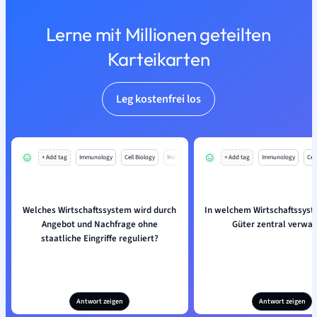
Lerne mit Millionen geteilten
Karteikarten
Leg kostenfrei los
+ Add tag
Immunology
Cell Biology
Mo
+ Add tag
Immunology
Cell
Welches Wirtschaftssystem wird durch
In welchem Wirtschaftssys
Angebot und Nachfrage ohne
Güter zentral verwal
staatliche Eingriffe reguliert?
Antwort zeigen
Antwort zeigen