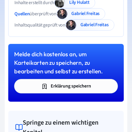
Lily Hulatt
Inhalte erstellt durch
Gabriel Freitas
Quellen
überprüft von
Gabriel Freitas
Inhaltsqualität geprüft von
Melde dich kostenlos an, um
Karteikarten zu speichern, zu
bearbeiten und selbst zu erstellen.
Erklärung speichern
Springe zu einem wichtigen