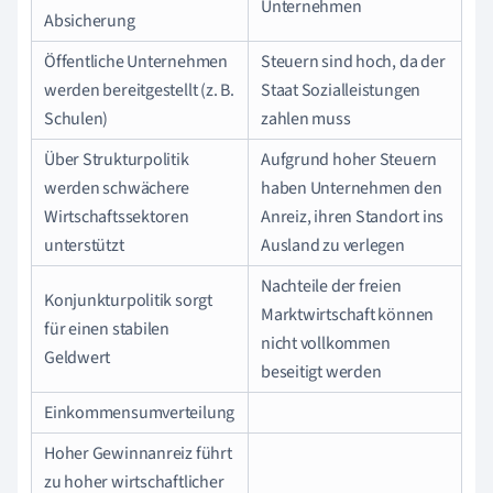
Unternehmen
Absicherung
Öffentliche Unternehmen
Steuern sind hoch, da der
werden bereitgestellt (z. B.
Staat Sozialleistungen
Schulen)
zahlen muss
Über Strukturpolitik
Aufgrund hoher Steuern
werden schwächere
haben Unternehmen den
Wirtschaftssektoren
Anreiz, ihren Standort ins
unterstützt
Ausland zu verlegen
Nachteile der freien
Konjunkturpolitik sorgt
Marktwirtschaft können
für einen stabilen
nicht vollkommen
Geldwert
beseitigt werden
Einkommensumverteilung
Hoher Gewinnanreiz führt
zu hoher wirtschaftlicher