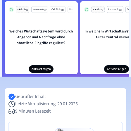
+ Add tag
Immunology
Cell Biology
Mo
+ Add tag
Immunology
Cell
Welches Wirtschaftssystem wird durch
In welchem Wirtschaftssys
Angebot und Nachfrage ohne
Güter zentral verwal
staatliche Eingriffe reguliert?
Antwort zeigen
Antwort zeigen
Geprüfter Inhalt
Letzte Aktualisierung: 29.01.2025
9 Minuten Lesezeit