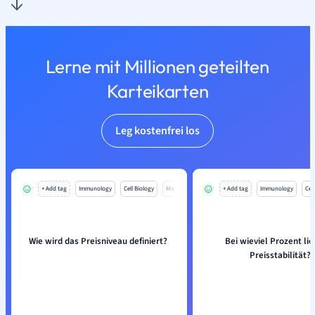
Lerne mit Millionen geteilten
Karteikarten
Leg kostenfrei los
+ Add tag
Immunology
Cell Biology
Mo
+ Add tag
Immunology
Cell
Wie wird das Preisniveau definiert?
Bei wieviel Prozent lie
Preisstabilität?