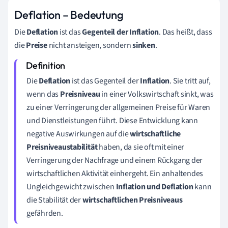
Deflation – Bedeutung
Die
Deflation
ist das
Gegenteil der Inflation
. Das heißt, dass
die
Preise
nicht ansteigen, sondern
sinken
.
Die
Deflation
ist das Gegenteil der
Inflation
. Sie tritt auf,
wenn das
Preisniveau
in einer Volkswirtschaft sinkt, was
zu einer Verringerung der allgemeinen Preise für Waren
und Dienstleistungen führt. Diese Entwicklung kann
negative Auswirkungen auf die
wirtschaftliche
Preisniveaustabilität
haben, da sie oft mit einer
Verringerung der Nachfrage und einem Rückgang der
wirtschaftlichen Aktivität einhergeht. Ein anhaltendes
Ungleichgewicht zwischen
Inflation und Deflation
kann
die Stabilität der
wirtschaftlichen Preisniveaus
gefährden.