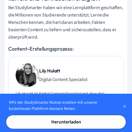
Bei StudySmarter haben wir eine Lernplattform geschaffen,
die Millionen von Studierende unterstützt. Lerne die
Menschen kennen, die hart daran arbeiten, Fakten
basierten Content zu liefern und sicherzustellen, dass er
überprüft wird.
Content-Erstellungsprozess:
Lily Hulatt
Digital Content Specialist
Lily Hulatt ist Digital Content Specialist mit über drei
Jahren Erfahrung in Content-Strategie und Curriculum-
94% der StudySmarter-Nutzer erzielen mit unserer
Design. Sie hat 2022 ihren Doktortitel in Englischer Literatur
kostenlosen Plattform bessere Noten.
an der Durham University erhalten, dort auch im
Fachbereich Englische Studien unterrichtet und an
Herunterladen
verschiedenen Veröffentlichungen mitgewirkt. Lily ist