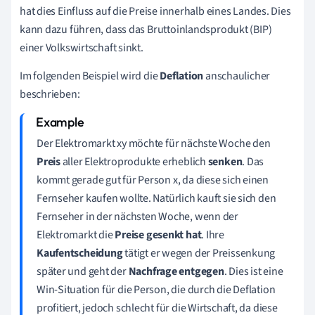
hat dies Einfluss auf die Preise innerhalb eines Landes. Dies
kann dazu führen, dass das Bruttoinlandsprodukt (BIP)
einer Volkswirtschaft sinkt.
Im folgenden Beispiel wird die
Deflation
anschaulicher
beschrieben:
Der Elektromarkt xy möchte für nächste Woche den
Preis
aller Elektroprodukte erheblich
senken
. Das
kommt gerade gut für Person x, da diese sich einen
Fernseher kaufen wollte. Natürlich kauft sie sich den
Fernseher in der nächsten Woche, wenn der
Elektromarkt die
Preise gesenkt hat
. Ihre
Kaufentscheidung
tätigt er wegen der Preissenkung
später und geht der
Nachfrage entgegen
. Dies ist eine
Win-Situation für die Person, die durch die Deflation
profitiert, jedoch schlecht für die Wirtschaft, da diese