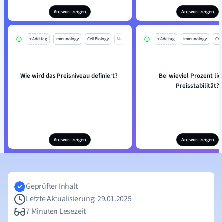
Antwort zeigen
Antwort zeigen
+ Add tag
Immunology
Cell Biology
Mo
+ Add tag
Immunology
Cell
Wie wird das Preisniveau definiert?
Bei wieviel Prozent lie
Preisstabilität?
Antwort zeigen
Antwort zeigen
Geprüfter Inhalt
Letzte Aktualisierung: 29.01.2025
7 Minuten Lesezeit