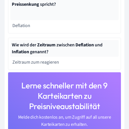
Preissenkung
spricht?
Deflation
Wie wird der
Zeitraum
zwischen
Deflation
und
Inflation
genannt?
Zeitraum zum reagieren
Lerne schneller mit den 9
Karteikarten zu
Preisniveaustabilität
Melde dich kostenlos an, um Zugriff auf all unsere
Karteikarten zu erhalten.