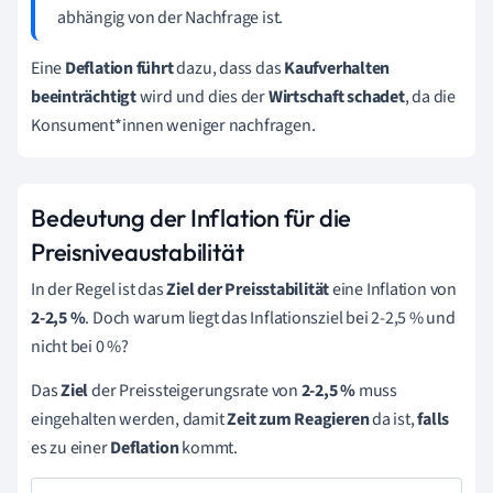
abhängig von der Nachfrage ist.
Eine
Deflation führt
dazu, dass das
Kaufverhalten
beeinträchtigt
wird und dies der
Wirtschaft schadet
, da die
Konsument*innen weniger nachfragen.
Bedeutung der Inflation für die
Preisniveaustabilität
In der Regel ist das
Ziel der Preisstabilität
eine Inflation von
2-2,5 %
. Doch warum liegt das Inflationsziel bei 2-2,5 % und
nicht bei 0 %?
Das
Ziel
der Preissteigerungsrate von
2-2,5 %
muss
eingehalten werden, damit
Zeit zum Reagieren
da ist,
falls
es zu einer
Deflation
kommt.