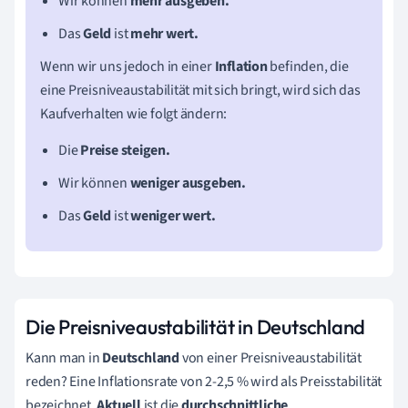
Wir können
mehr ausgeben.
Das
Geld
ist
mehr wert.
Wenn wir uns jedoch in einer
Inflation
befinden, die
eine Preisniveaustabilität mit sich bringt, wird sich das
Kaufverhalten wie folgt ändern:
Die
Preise steigen.
Wir können
weniger ausgeben.
Das
Geld
ist
weniger wert.
Die Preisniveaustabilität in Deutschland
Kann man in
Deutschland
von einer Preisniveaustabilität
reden? Eine Inflationsrate von 2-2,5 % wird als Preisstabilität
bezeichnet.
Aktuell
ist die
durchschnittliche