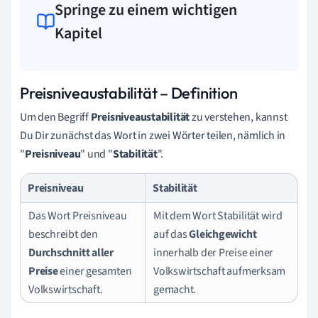
Springe zu einem wichtigen
Kapitel
Preisniveaustabilität – Definition
Um den Begriff
Preisniveaustabilität
zu verstehen, kannst
Du Dir zunächst das Wort in zwei Wörter teilen, nämlich in
"
Preisniveau
" und "
Stabilität
".
Preisniveau
Stabilität
Das Wort Preisniveau
Mit dem Wort Stabilität wird
beschreibt den
auf das
Gleichgewicht
Durchschnitt aller
innerhalb der Preise einer
Preise
einer gesamten
Volkswirtschaft aufmerksam
Volkswirtschaft.
gemacht.