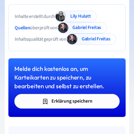
Lily Hulatt
Inhalte erstellt durch
Gabriel Freitas
Quellen
überprüft von
Gabriel Freitas
Inhaltsqualität geprüft von
Melde dich kostenlos an, um
Karteikarten zu speichern, zu
bearbeiten und selbst zu erstellen.
Erklärung speichern