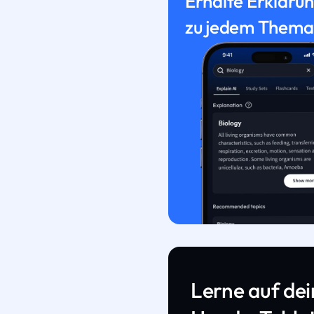
Erhalte Erkläru
zu jedem Thema
Lerne auf de