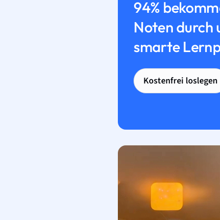
94% bekomme
Noten durch 
smarte Lernp
Kostenfrei loslegen