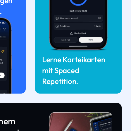
ngen
.
Lerne Karteikarten
mit Spaced
Repetition.
inem