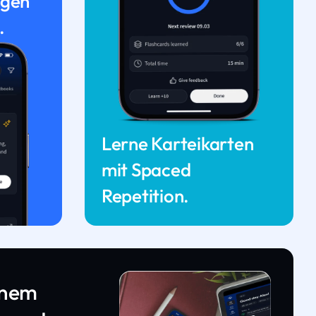
ngen
.
Lerne Karteikarten
mit Spaced
Repetition.
inem