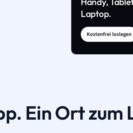
Handy, Tablet
Laptop.
Kostenfrei loslegen
pp. Ein Ort zum 