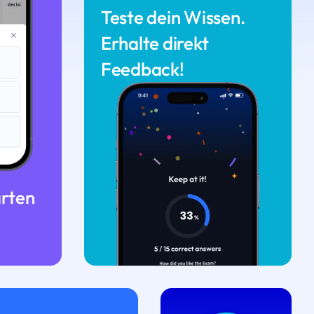
Teste dein Wissen.
Erhalte direkt
Feedback!
arten