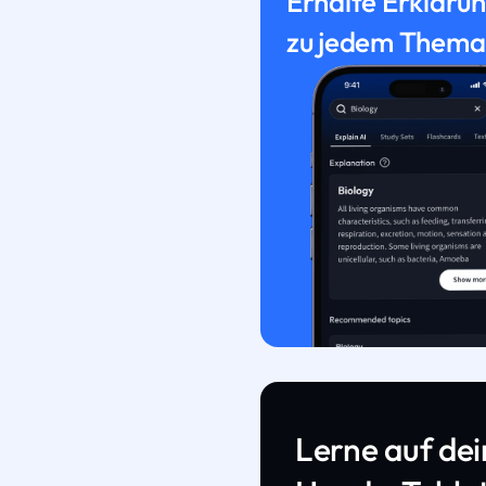
Erhalte Erkläru
zu jedem Thema
Lerne auf de