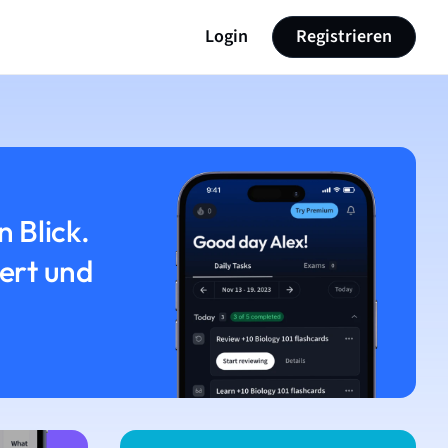
Login
Registrieren
n Blick.
iert und