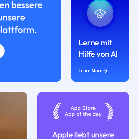
n bessere
unsere
lattform.
Lerne mit
Hilfe von AI
Learn More
Apple liebt unsere