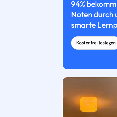
94% bekomme
Noten durch 
smarte Lernp
Kostenfrei loslegen