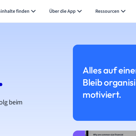
inhalte finden
Über die App
Ressourcen
Alles auf eine
.
Bleib organis
motiviert.
folg beim