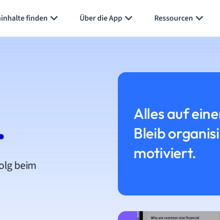
inhalte finden
Über die App
Ressourcen
Alles auf eine
.
Bleib organis
motiviert.
folg beim