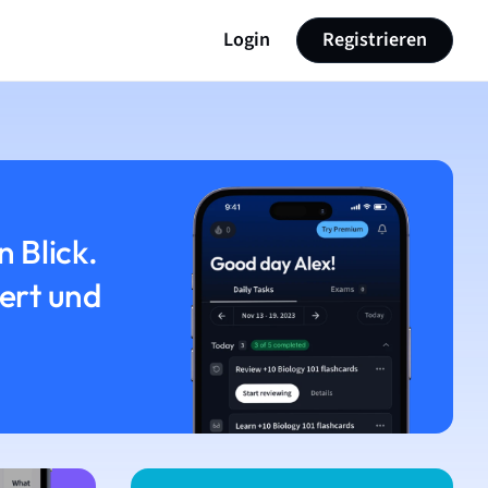
Login
Registrieren
n Blick.
iert und