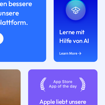
n bessere
unsere
lattform.
Lerne mit
Hilfe von AI
Learn More
Apple liebt unsere