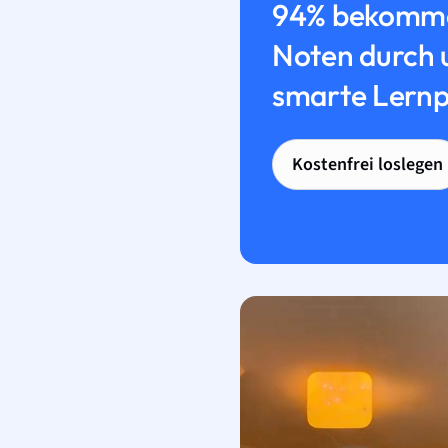
94% bekomme
Noten durch 
smarte Lernp
Kostenfrei loslegen