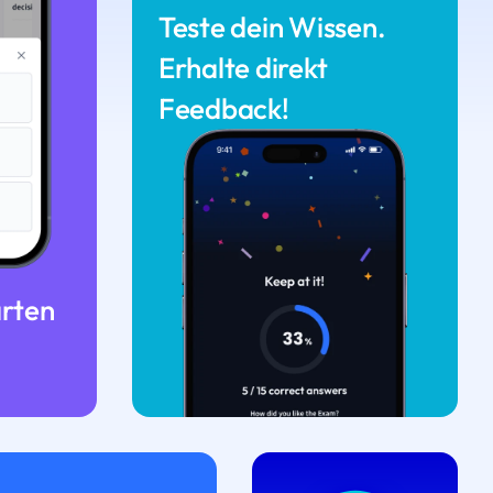
Teste dein Wissen.
Erhalte direkt
Feedback!
arten