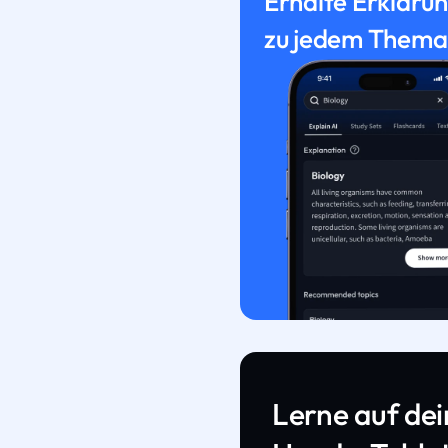
Erhalte Erkläru
zu jedem Thema
Lerne auf de