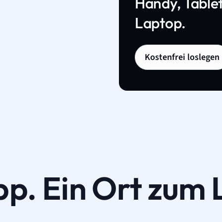
Handy, Tablet
Laptop.
Kostenfrei loslegen
pp. Ein Ort zum 