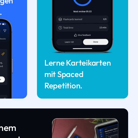
ngen
.
Lerne Karteikarten
mit Spaced
Repetition.
inem