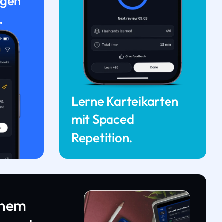
ngen
.
Lerne Karteikarten
mit Spaced
Repetition.
inem