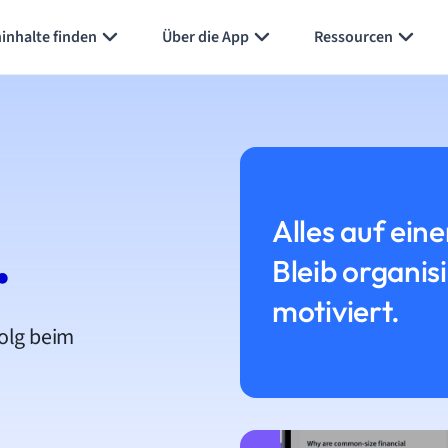
inhalte finden
Über die App
Ressourcen
Alles auf eine
.
Bleib organis
motiviert.
folg beim