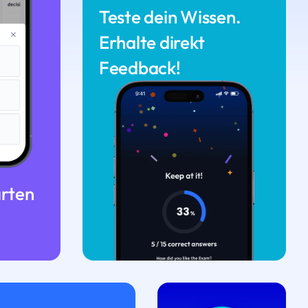
Teste dein Wissen.
Erhalte direkt
Feedback!
arten