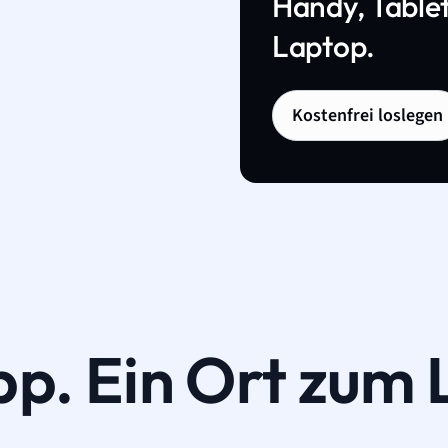
Handy, Tablet
Laptop.
Kostenfrei loslegen
pp. Ein Ort zum 