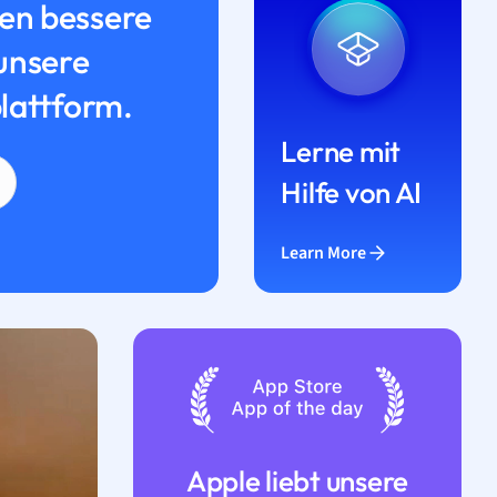
n bessere
unsere
lattform.
Lerne mit
Hilfe von AI
Learn More
Apple liebt unsere