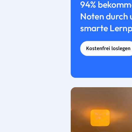
94% bekomme
Noten durch 
smarte Lernp
Kostenfrei loslegen