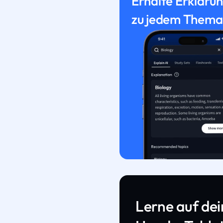
Erhalte Erkläru
zu jedem Thema
Lerne auf de