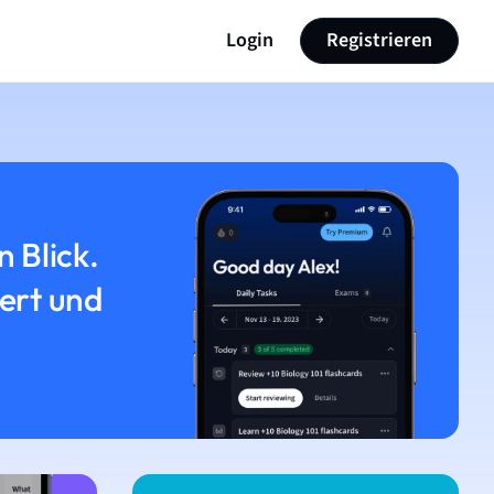
Login
Registrieren
n Blick.
iert und