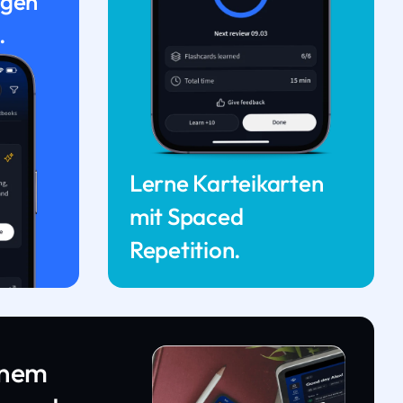
ngen
.
Lerne Karteikarten
mit Spaced
Repetition.
inem