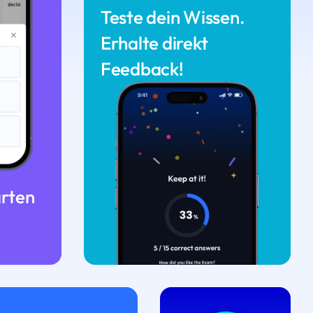
Teste dein Wissen.
Erhalte direkt
Feedback!
arten