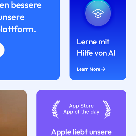
n bessere
unsere
lattform.
Lerne mit
Hilfe von AI
Learn More
Apple liebt unsere