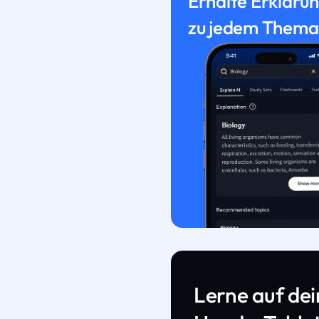
Erhalte Erkläru
zu jedem Thema
Lerne auf de