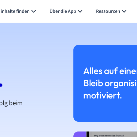
inhalte finden
Über die App
Ressourcen
Alles auf eine
.
Bleib organis
motiviert.
folg beim