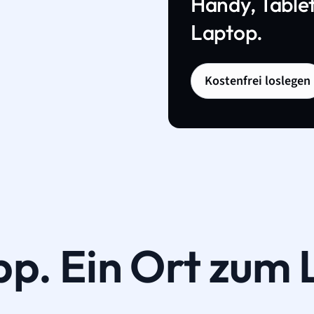
Handy, Tablet
Laptop.
Kostenfrei loslegen
pp. Ein Ort zum 