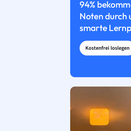
94% bekomme
Noten durch 
smarte Lernp
Kostenfrei loslegen