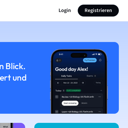
Login
Registrieren
n Blick.
iert und