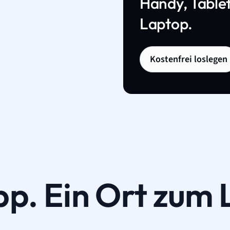
Handy, Tablet
Laptop.
Kostenfrei loslegen
pp. Ein Ort zum 