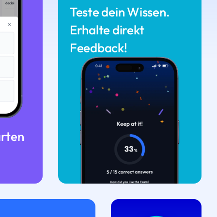
Teste dein Wissen.
Erhalte direkt
Feedback!
arten