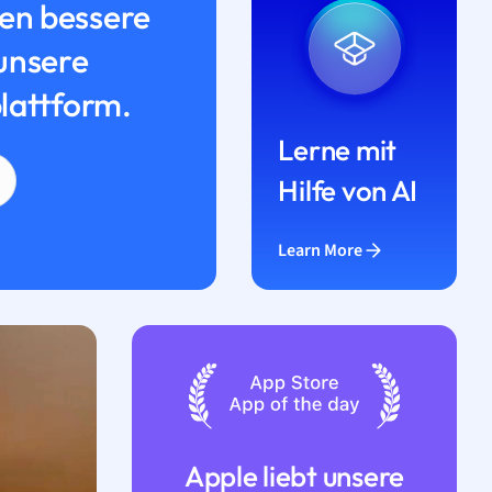
n bessere
unsere
lattform.
Lerne mit
Hilfe von AI
Learn More
Apple liebt unsere