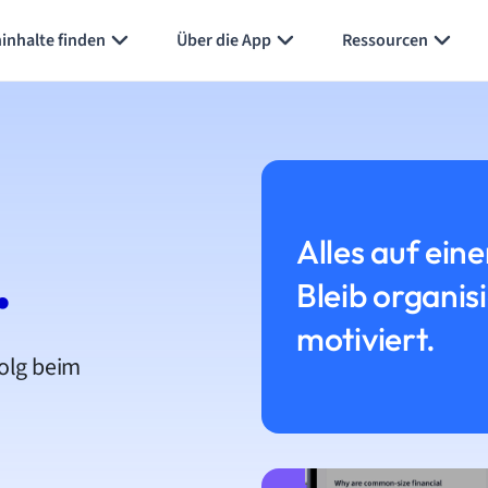
inhalte finden
Über die App
Ressourcen
Alles auf eine
.
Bleib organis
motiviert.
folg beim