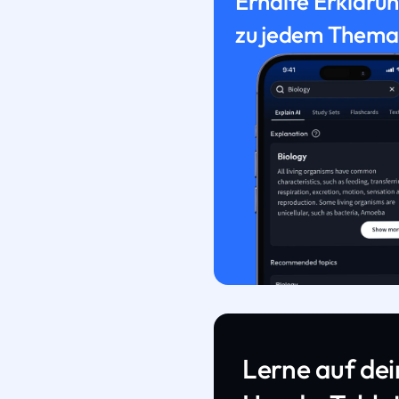
Erhalte Erkläru
zu jedem Thema
Lerne auf de