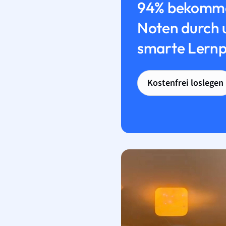
94% bekomme
Noten durch 
smarte Lernp
Kostenfrei loslegen