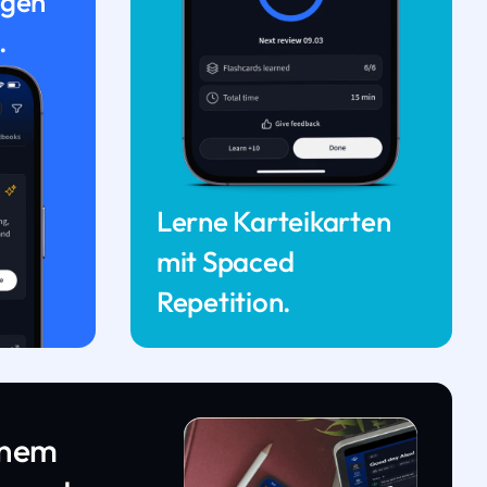
ngen
.
Lerne Karteikarten
mit Spaced
Repetition.
inem