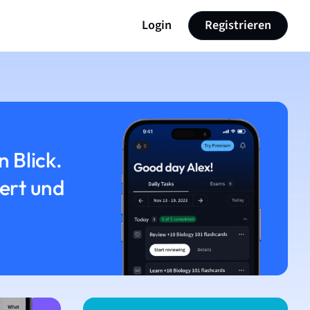
Login
Registrieren
n Blick.
iert und