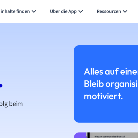
inhalte finden
Über die App
Ressourcen
Alles auf eine
.
Bleib organis
motiviert.
folg beim