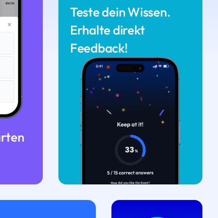
Teste dein Wissen.
Erhalte direkt
Feedback!
arten