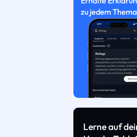
Erhalte Erkläru
zu jedem Thema
Lerne auf de