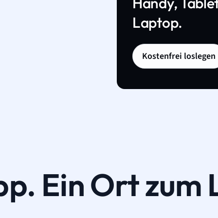
Handy, Tablet
Laptop.
Kostenfrei loslegen
pp. Ein Ort zum 