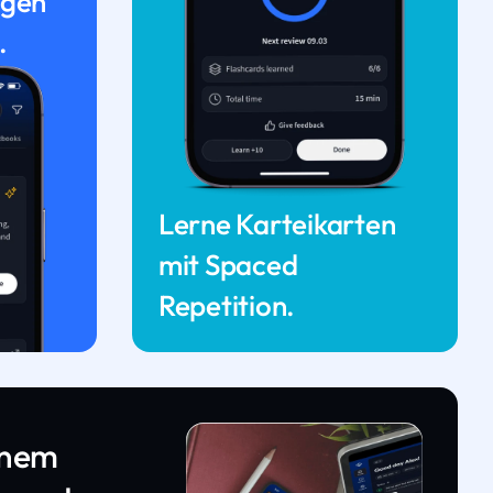
ngen
.
Lerne Karteikarten
mit Spaced
Repetition.
inem