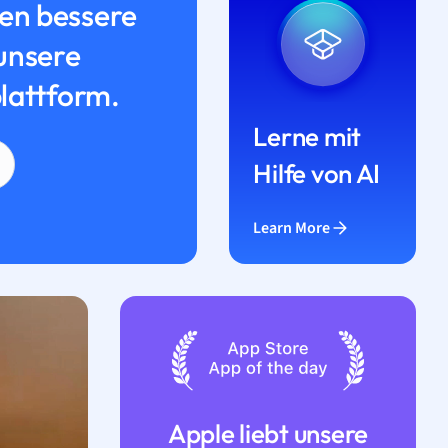
n bessere
unsere
lattform.
Lerne mit
Hilfe von AI
Learn More
Apple liebt unsere