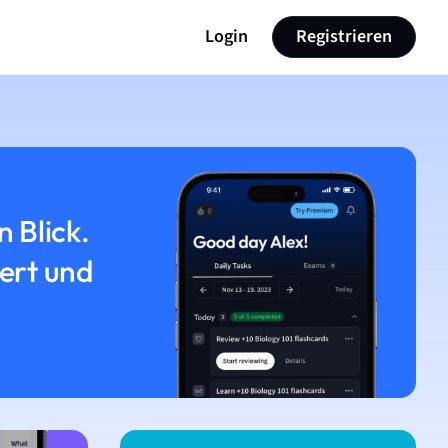
Login
Registrieren
n Blick.
iert und