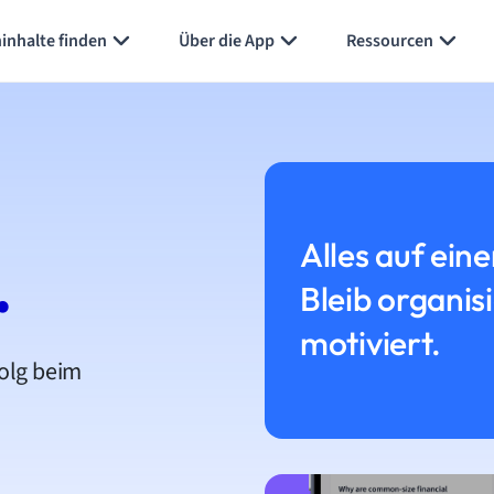
inhalte finden
Über die App
Ressourcen
Alles auf eine
.
Bleib organis
motiviert.
folg beim