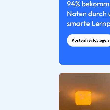
94% bekomme
Noten durch 
smarte Lernp
Kostenfrei loslegen