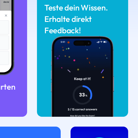
Teste dein Wissen.
Erhalte direkt
Feedback!
arten