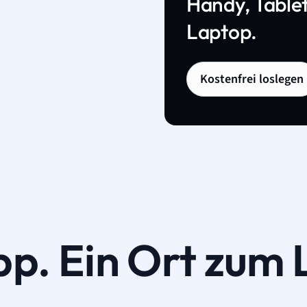
Handy, Tablet
Laptop.
Kostenfrei loslegen
pp. Ein Ort zum 