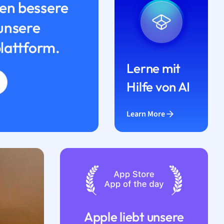
n bessere
unsere
lattform.
Lerne mit
Hilfe von AI
Learn More
Apple liebt unsere