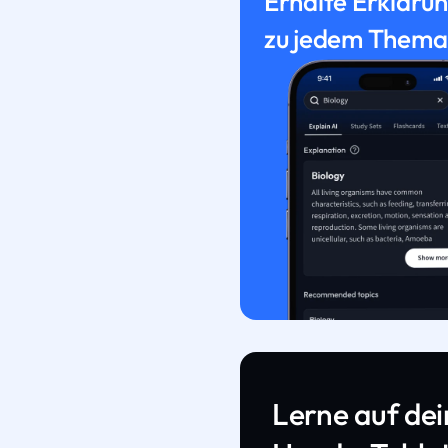
Erhalte Erkläru
zu jedem Thema
Lerne auf de