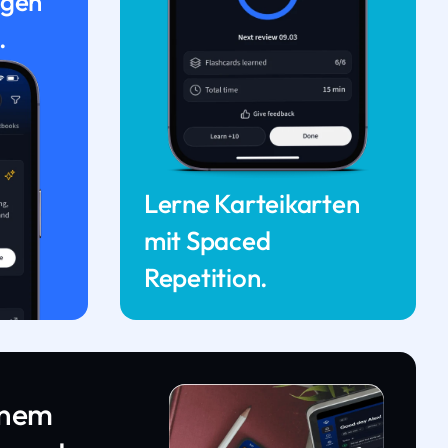
ngen
.
Lerne Karteikarten
mit Spaced
Repetition.
inem