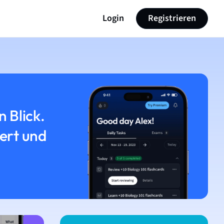
Login
Registrieren
n Blick.
iert und