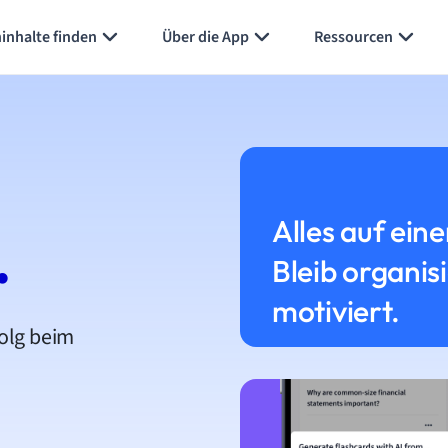
inhalte finden
Über die App
Ressourcen
Alles auf eine
.
Bleib organis
motiviert.
folg beim