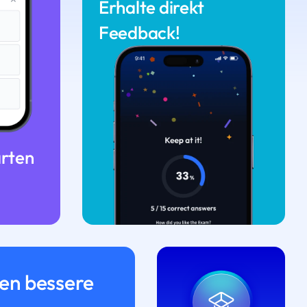
Erhalte direkt
Feedback!
arten
n bessere