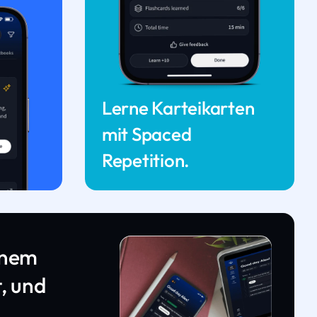
Lerne Karteikarten
mit Spaced
Repetition.
inem
, und