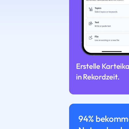
Erstelle Karteik
in Rekordzeit.
94% bekomme