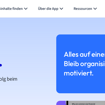
inhalte finden
Über die App
Ressourcen
Alles auf eine
.
Bleib organis
motiviert.
folg beim