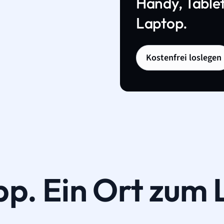
Handy, Tablet
Laptop.
Kostenfrei loslegen
pp. Ein Ort zum 