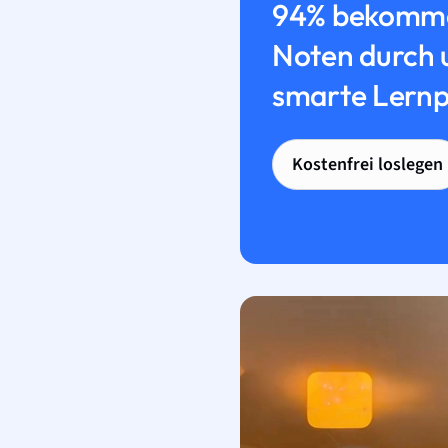
94% bekomme
Noten durch 
smarte Lernp
Kostenfrei loslegen