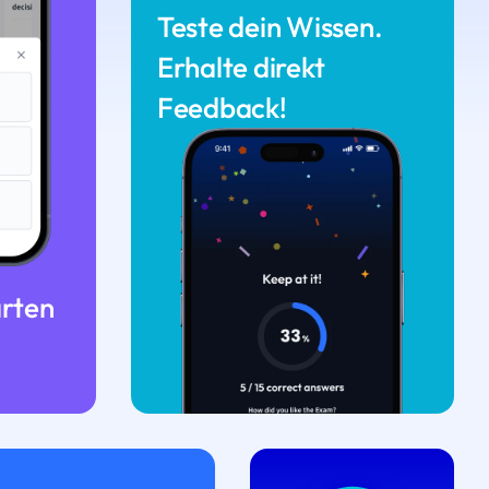
Teste dein Wissen.
Erhalte direkt
Feedback!
arten