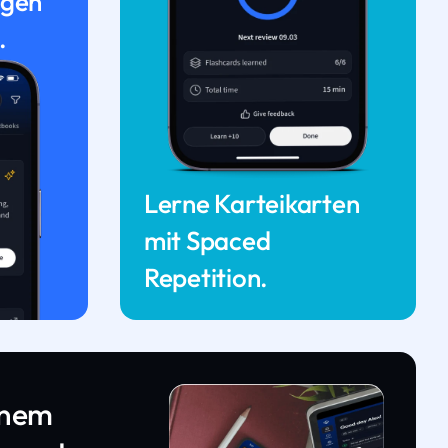
ngen
.
Lerne Karteikarten
mit Spaced
Repetition.
inem