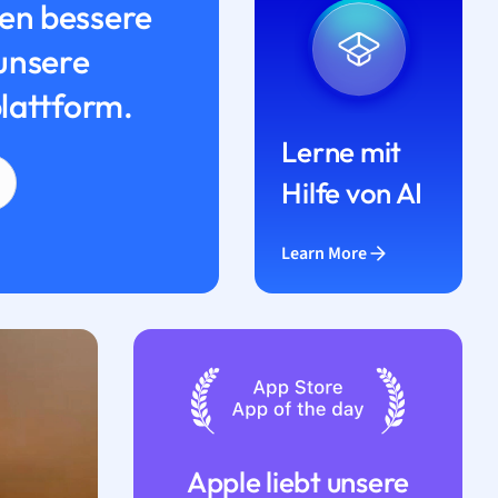
n bessere
unsere
lattform.
Lerne mit
Hilfe von AI
Learn More
Apple liebt unsere