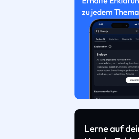
Erhalte Erkläru
zu jedem Thema
Lerne auf de