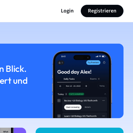
Login
Registrieren
n Blick.
iert und