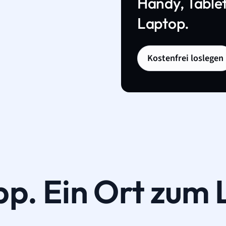
Handy, Tablet
Laptop.
Kostenfrei loslegen
pp. Ein Ort zum 