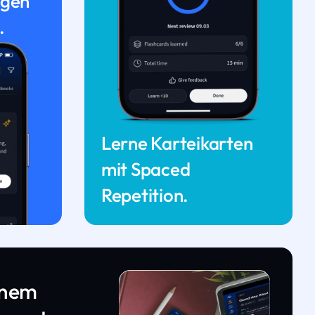
ngen
.
Lerne Karteikarten
mit Spaced
Repetition.
inem