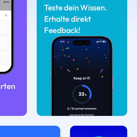
Teste dein Wissen.
Erhalte direkt
Feedback!
arten