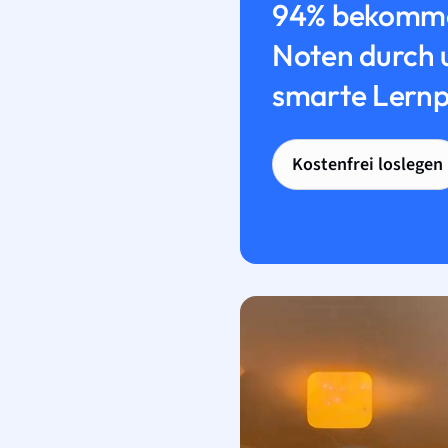
94% bekomme
Noten durch 
smarte Lernp
Kostenfrei loslegen