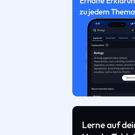
Erhalte Erkläru
zu jedem Thema
Lerne auf de