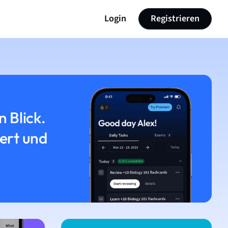
Login
Registrieren
n Blick.
iert und