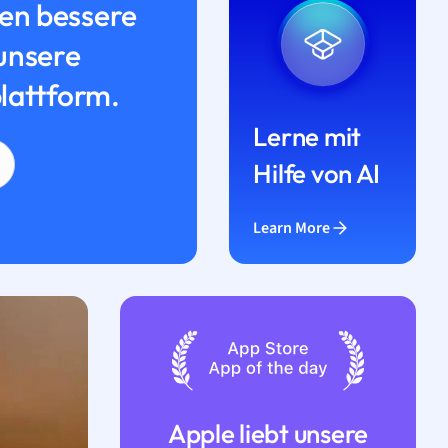
n bessere
unsere
lattform.
Lerne mit
Hilfe von AI
Learn More
Apple liebt unsere