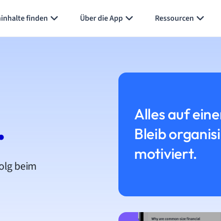
inhalte finden
Über die App
Ressourcen
Alles auf eine
.
Bleib organis
motiviert.
folg beim