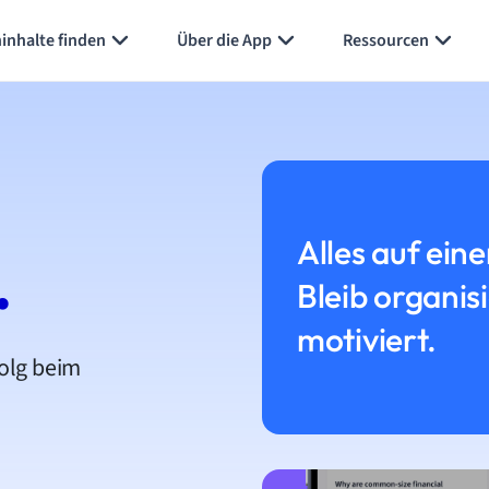
inhalte finden
Über die App
Ressourcen
Alles auf eine
.
Bleib organis
motiviert.
folg beim