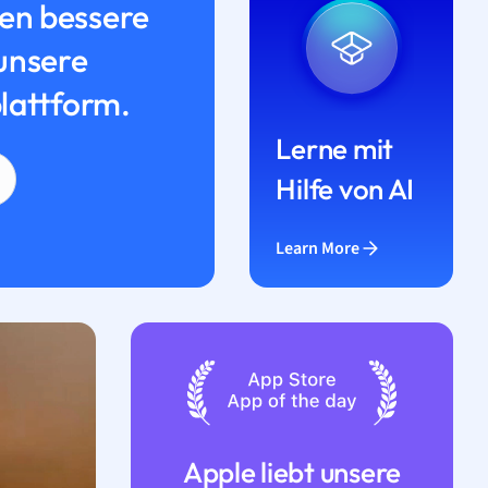
n bessere
unsere
lattform.
Lerne mit
Hilfe von AI
Learn More
Apple liebt unsere