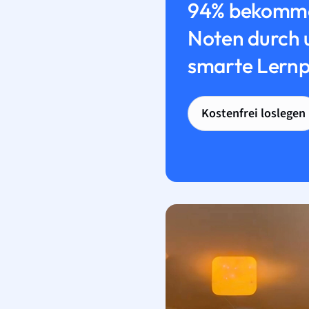
94% bekomme
Noten durch 
smarte Lernp
Kostenfrei loslegen