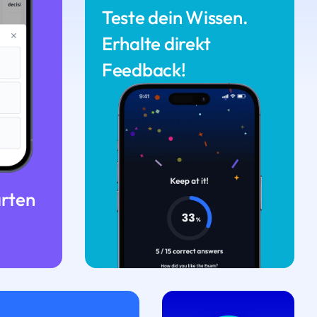
Teste dein Wissen.
Erhalte direkt
Feedback!
arten