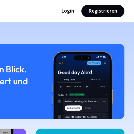
Login
Registrieren
n Blick.
iert und