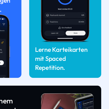
ngen
.
Lerne Karteikarten
mit Spaced
Repetition.
inem