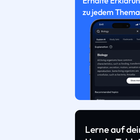
Erhalte Erkläru
zu jedem Thema
Lerne auf de