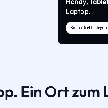
Handy, Tablet
Laptop.
Kostenfrei loslegen
pp. Ein Ort zum 