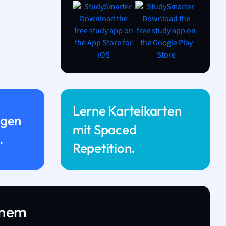
Lerne Karteikarten
ngen
mit Spaced
.
Repetition.
inem