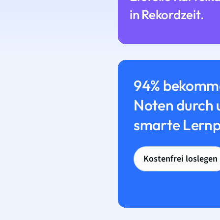
in Rekordzeit.
94% bekomme
Noten durch 
smarte Lernp
Kostenfrei loslegen