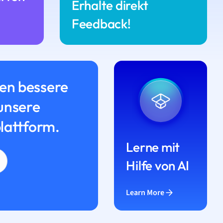
Erhalte direkt
Feedback!
n bessere
unsere
lattform.
Lerne mit
Hilfe von AI
Learn More