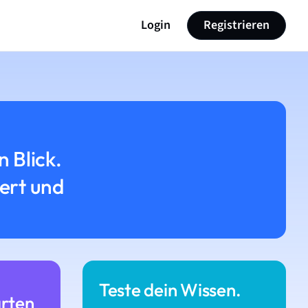
Login
Registrieren
n Blick.
iert und
Teste dein Wissen.
arten