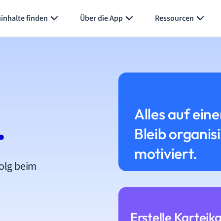
inhalte finden
Über die App
Ressourcen
Alles auf eine
.
Bleib organis
motiviert.
folg beim
Erstelle Karteik