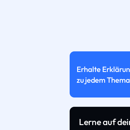
Erhalte Erkläru
zu jedem Thema
Lerne auf de