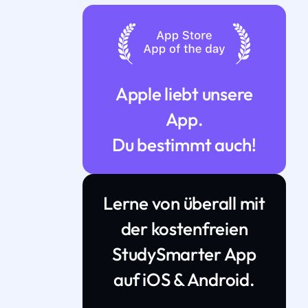
Apple liebt unsere
App.
Du bestimmt auch!
Lerne von überall mit
der kostenfreien
StudySmarter App
auf iOS & Android.