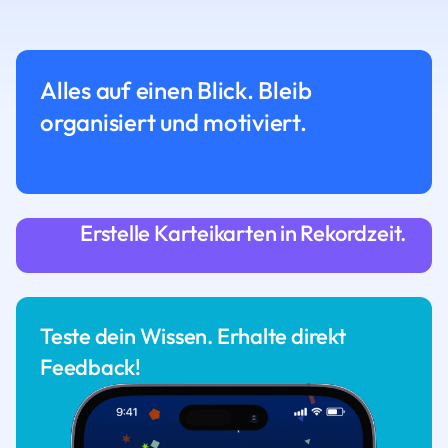
Alles auf einen Blick. Bleib
organisiert und motiviert.
Erstelle Karteikarten in Rekordzeit.
Teste dein Wissen. Erhalte direkt
Feedback!