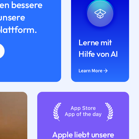
n bessere
unsere
lattform.
Lerne mit
Hilfe von AI
Learn More
Apple liebt unsere