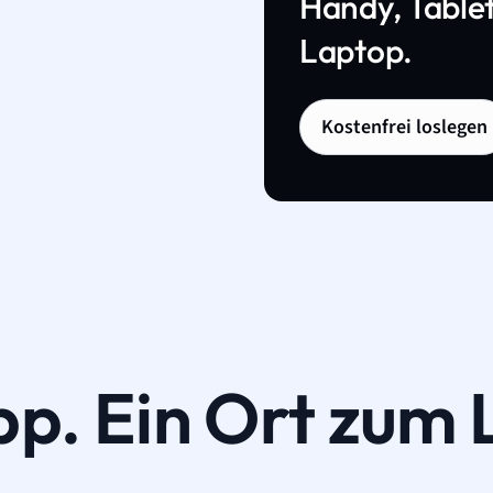
Handy, Tablet
Laptop.
Kostenfrei loslegen
pp. Ein Ort zum 