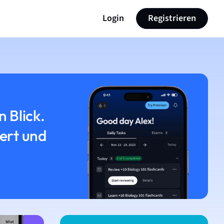
Login
Registrieren
n Blick.
iert und