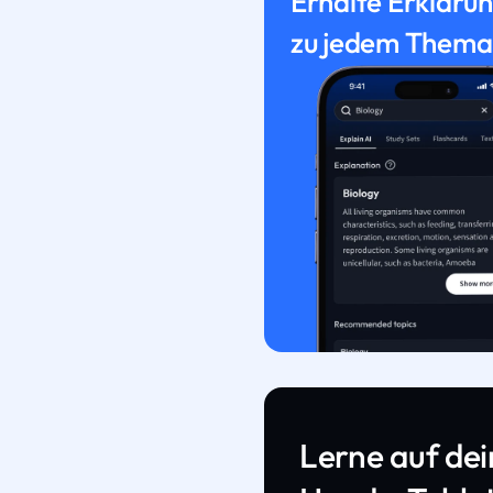
Erhalte Erkläru
zu jedem Thema
Lerne auf de