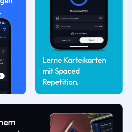
ngen
.
Lerne Karteikarten
mit Spaced
Repetition.
inem