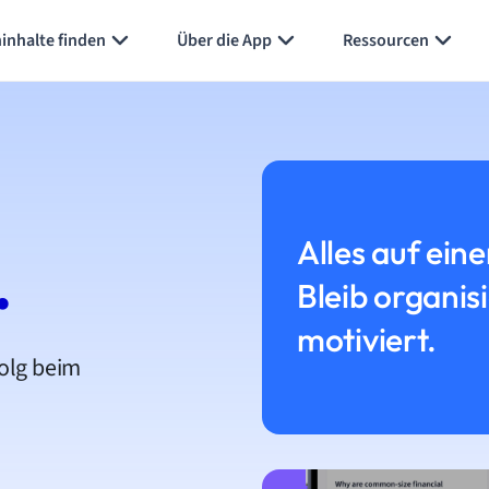
inhalte finden
Über die App
Ressourcen
Alles auf eine
.
Bleib organis
motiviert.
folg beim