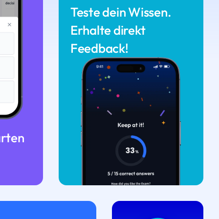
Teste dein Wissen.
Erhalte direkt
Feedback!
arten