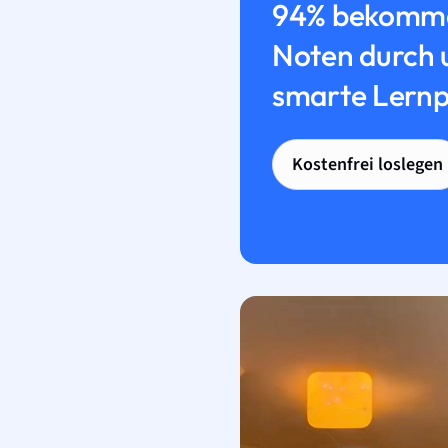
94% bekomme
Noten durch 
smarte Lernp
Kostenfrei loslegen