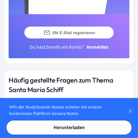
Mit E-Mail registrieren
Du hast bereits ein Konto?
Anmelden
Häufig gestellte Fragen zum Thema
Santa Maria Schiff
Wie lang war das Schiff Santa Maria von Christoph
94% der StudySmarter-Nutzer erzielen mit unserer
Kolumbus?
kostenlosen Plattform bessere Noten.
Das Schiff Santa Maria von Christoph Kolumbus war etwa 19 bis 21
Meter lang.
Herunterladen