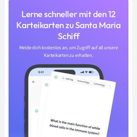
Lerne schneller mit den 12
Karteikarten zu Santa Maria
Schiff
Melde dich kostenlos an, um Zugriff auf all unsere
Karteikarten zu erhalten.