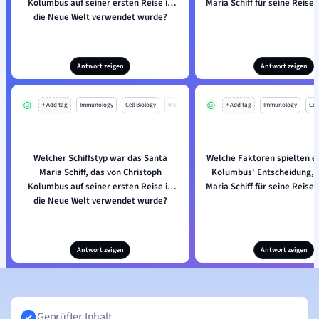
Kolumbus auf seiner ersten Reise in
Maria Schiff für seine Reise
die Neue Welt verwendet wurde?
Antwort zeigen
Antwort zeigen
+ Add tag
Immunology
Cell Biology
Mo
+ Add tag
Immunology
Cell
Welcher Schiffstyp war das Santa
Welche Faktoren spielten ei
Maria Schiff, das von Christoph
Kolumbus' Entscheidung, 
Kolumbus auf seiner ersten Reise in
Maria Schiff für seine Reise
die Neue Welt verwendet wurde?
Antwort zeigen
Antwort zeigen
Geprüfter Inhalt