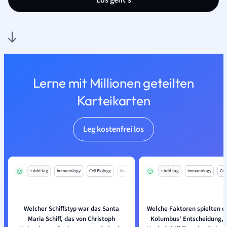
Los geht’s
Lerne mit Millionen geteilten
Karteikarten
Leg kostenfrei los
+ Add tag
Immunology
Cell Biology
Mo
+ Add tag
Immunology
Cell
Welcher Schiffstyp war das Santa
Welche Faktoren spielten ei
Maria Schiff, das von Christoph
Kolumbus' Entscheidung, 