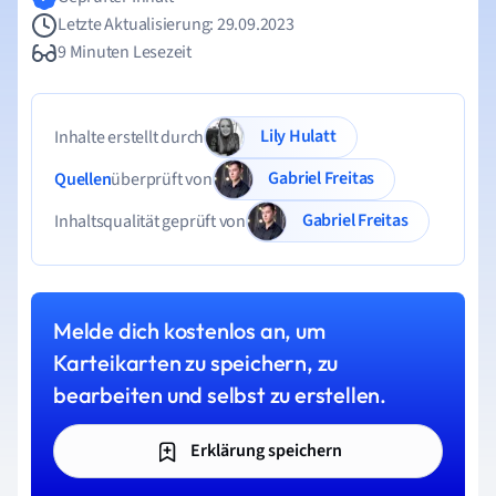
Letzte Aktualisierung: 29.09.2023
9 Minuten Lesezeit
Lily Hulatt
Inhalte erstellt durch
Gabriel Freitas
Quellen
überprüft von
Gabriel Freitas
Inhaltsqualität geprüft von
Melde dich kostenlos an, um
Karteikarten zu speichern, zu
bearbeiten und selbst zu erstellen.
Erklärung speichern