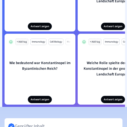
Landschaft Europa
Antwort zeigen
Antwort zeigen
+ Add tag
Immunology
Cell Biology
Mo
+ Add tag
Immunology
Cell
Wie bedeutend war Konstantinopel im
Welche Rolle spielte der 
Byzantinischen Reich?
Konstantinopel in der geop
Landschaft Europa
Antwort zeigen
Antwort zeigen
Geprüfter Inhalt