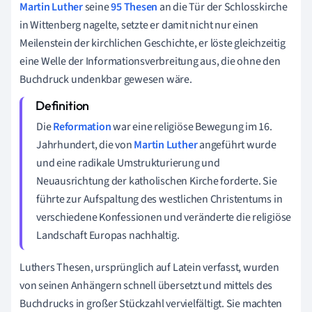
Martin Luther
seine
95 Thesen
an die Tür der Schlosskirche
in Wittenberg nagelte, setzte er damit nicht nur einen
Meilenstein der kirchlichen Geschichte, er löste gleichzeitig
eine Welle der Informationsverbreitung aus, die ohne den
Buchdruck undenkbar gewesen wäre.
Die
Reformation
war eine religiöse Bewegung im 16.
Jahrhundert, die von
Martin Luther
angeführt wurde
und eine radikale Umstrukturierung und
Neuausrichtung der katholischen Kirche forderte. Sie
führte zur Aufspaltung des westlichen Christentums in
verschiedene Konfessionen und veränderte die religiöse
Landschaft Europas nachhaltig.
Luthers Thesen, ursprünglich auf Latein verfasst, wurden
von seinen Anhängern schnell übersetzt und mittels des
Buchdrucks in großer Stückzahl vervielfältigt. Sie machten