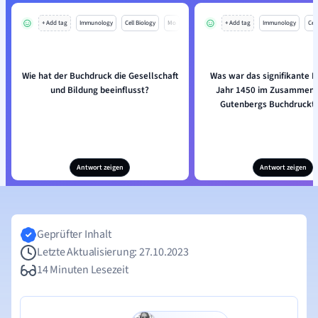
+ Add tag
Immunology
Cell Biology
Mo
+ Add tag
Immunology
Cell
Wie hat der Buchdruck die Gesellschaft
Was war das signifikante E
und Bildung beeinflusst?
Jahr 1450 im Zusammenh
Gutenbergs Buchdruckt
Antwort zeigen
Antwort zeigen
Geprüfter Inhalt
Letzte Aktualisierung: 27.10.2023
14 Minuten Lesezeit