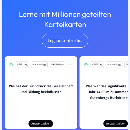
Lerne mit Millionen geteilten
Karteikarten
Leg kostenfrei los
+ Add tag
Immunology
Cell Biology
Mo
+ Add tag
Immunology
Cell
Wie hat der Buchdruck die Gesellschaft
Was war das signifikante E
und Bildung beeinflusst?
Jahr 1450 im Zusammenh
Gutenbergs Buchdruckt
Antwort zeigen
Antwort zeigen