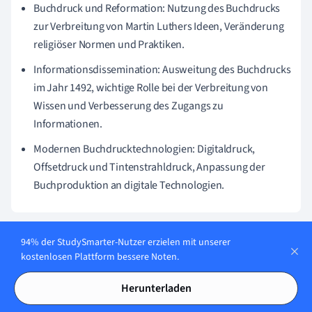
Buchdruck und Reformation: Nutzung des Buchdrucks
zur Verbreitung von Martin Luthers Ideen, Veränderung
religiöser Normen und Praktiken.
Informationsdissemination: Ausweitung des Buchdrucks
im Jahr 1492, wichtige Rolle bei der Verbreitung von
Wissen und Verbesserung des Zugangs zu
Informationen.
Modernen Buchdrucktechnologien: Digitaldruck,
Offsetdruck und Tintenstrahldruck, Anpassung der
Buchproduktion an digitale Technologien.
94% der StudySmarter-Nutzer erzielen mit unserer
Ähnliche Themen in Geschichte
kostenlosen Plattform bessere Noten.
Imperialismus
Herunterladen