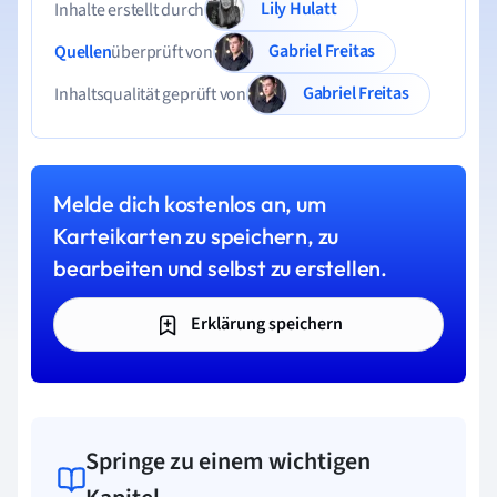
Lily Hulatt
Inhalte erstellt durch
Gabriel Freitas
Quellen
überprüft von
Gabriel Freitas
Inhaltsqualität geprüft von
Melde dich kostenlos an, um
Karteikarten zu speichern, zu
bearbeiten und selbst zu erstellen.
Erklärung speichern
Springe zu einem wichtigen