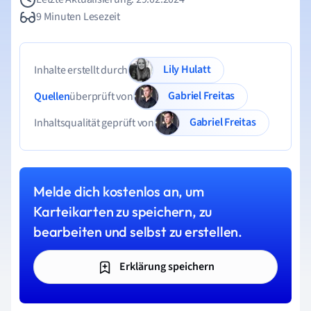
9 Minuten Lesezeit
Lily Hulatt
Inhalte erstellt durch
Gabriel Freitas
Quellen
überprüft von
Gabriel Freitas
Inhaltsqualität geprüft von
Melde dich kostenlos an, um
Karteikarten zu speichern, zu
bearbeiten und selbst zu erstellen.
Erklärung speichern