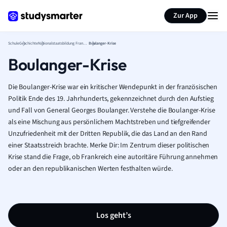
Karteikarten erstellen
Seite zusammenfassen
Zur App
Schule
Geschichte
Nationalstaatsbildung Frankreich
Boulanger-Krise
Boulanger-Krise
Die Boulanger-Krise war ein kritischer Wendepunkt in der französischen
Politik Ende des 19. Jahrhunderts, gekennzeichnet durch den Aufstieg
und Fall von General Georges Boulanger. Verstehe die Boulanger-Krise
als eine Mischung aus persönlichem Machtstreben und tiefgreifender
Unzufriedenheit mit der Dritten Republik, die das Land an den Rand
einer Staatsstreich brachte. Merke Dir: Im Zentrum dieser politischen
Krise stand die Frage, ob Frankreich eine autoritäre Führung annehmen
oder an den republikanischen Werten festhalten würde.
Los geht’s