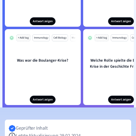
Antwort zeigen
Antwort zeigen
+ Add tag
Immunology
Cell Biology
Mo
+ Add tag
Immunology
Cell
Was war die Boulanger-Krise?
Welche Rolle spielte die B
Krise in der Geschichte Fr
Antwort zeigen
Antwort zeigen
Geprüfter Inhalt
Letzte Aktualisierung: 29.02.2024