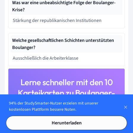
Was war eine unbeabsichtigte Folge der Boulanger-
Krise?
Stärkung der republikanischen Institutionen
Welche gesellschaftlichen Schichten unterstützten
Boulanger?
Ausschließlich die Arbeiterklasse
Lerne schneller mit den 10
Karteikarten zu Boulanger-
Krise
94% der StudySmarter-Nutzer erzielen mit unserer
kostenlosen Plattform bessere Noten.
Melde dich kostenlos an, um Zugriff auf all unsere
Karteikarten zu erhalten.
Herunterladen