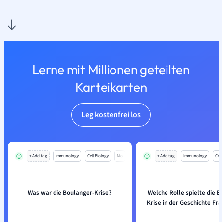
Lerne mit Millionen geteilten
Karteikarten
Leg kostenfrei los
+ Add tag
Immunology
Cell Biology
Mo
+ Add tag
Immunology
Cell
Was war die Boulanger-Krise?
Welche Rolle spielte die B
Krise in der Geschichte Fr