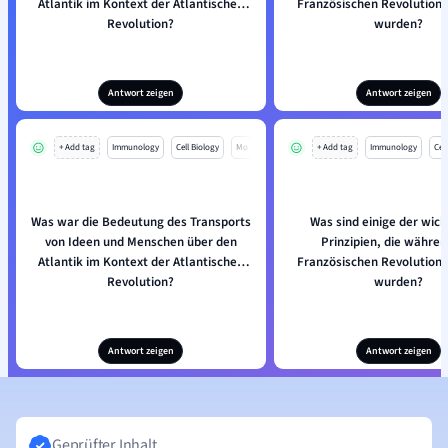
Atlantik im Kontext der Atlantischen
Französischen Revolution 
Revolution?
wurden?
Antwort zeigen
Antwort zeigen
+ Add tag
Immunology
Cell Biology
Mo
+ Add tag
Immunology
Cell
Was war die Bedeutung des Transports
Was sind einige der wich
von Ideen und Menschen über den
Prinzipien, die währen
Atlantik im Kontext der Atlantischen
Französischen Revolution 
Revolution?
wurden?
Antwort zeigen
Antwort zeigen
Geprüfter Inhalt