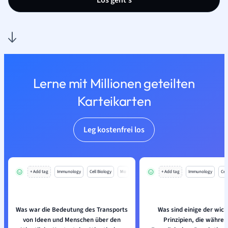
Los geht’s
Lerne mit Millionen geteilten
Karteikarten
Leg kostenfrei los
+ Add tag
Immunology
Cell Biology
Mo
+ Add tag
Immunology
Cell
Was war die Bedeutung des Transports
Was sind einige der wich
von Ideen und Menschen über den
Prinzipien, die währen