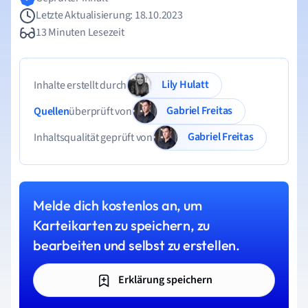
Letzte Aktualisierung: 18.10.2023
13 Minuten Lesezeit
Lily Hulatt
Inhalte erstellt durch
Gabriel Freitas
Quellen
überprüft von
Gabriel Freitas
Inhaltsqualität geprüft von
Melde dich kostenlos an, um
Karteikarten zu speichern, zu
bearbeiten und selbst zu erstellen.
Erklärung speichern