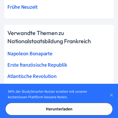
Frühe Neuzeit
Verwandte Themen zu
Nationalstaatsbildung Frankreich
Napoleon Bonaparte
Erste französische Republik
Atlantische Revolution
Charta 1814
94% der StudySmarter-Nutzer erzielen mit unserer
kostenlosen Plattform bessere Noten.
Julimonarchie
Herunterladen
Napoleon Exil