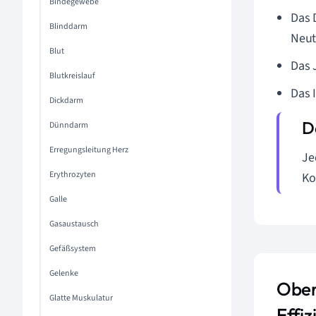
Bindegewebe
Das 
Blinddarm
Neut
Blut
Das 
Blutkreislauf
Das 
Dickdarm
Dünndarm
Erregungsleitung Herz
Je
Erythrozyten
Ko
Galle
Gasaustausch
Gefäßsystem
Gelenke
Ober
Glatte Muskulatur
Effiz