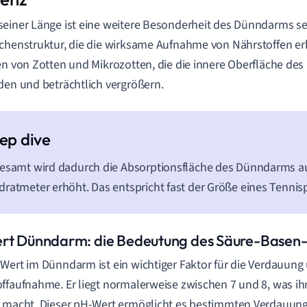
einer Länge ist eine weitere Besonderheit des Dünndarms se
chenstruktur, die die wirksame Aufnahme von Nährstoffen er
en von Zotten und Mikrozotten, die die innere Oberfläche d
den und beträchtlich vergrößern.
esamt wird dadurch die Absorptionsfläche des Dünndarms au
ratmeter erhöht. Das entspricht fast der Größe eines Tennisp
rt Dünndarm: die Bedeutung des Säure-Basen-
Wert im Dünndarm ist ein wichtiger Faktor für die Verdauung
ffaufnahme. Er liegt normalerweise zwischen 7 und 8, was ihn 
 macht. Dieser pH-Wert ermöglicht es bestimmten Verdauun