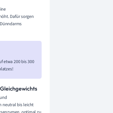
ine
höht. Dafür sorgen
es Dünndarms
f etwa 200 bis 300
latzes!
Gleichgewichts
 und
neutral bis leicht
gsenzymen, optimal zu