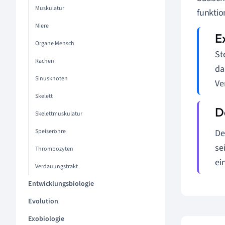
Muskulatur
funktio
Niere
Organe Mensch
St
Rachen
da
Sinusknoten
Ve
Skelett
Skelettmuskulatur
Speiseröhre
De
se
Thrombozyten
ei
Verdauungstrakt
Entwicklungsbiologie
Evolution
Exobiologie