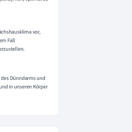
ächshausklima vor,
sem Fall
rzustellen.
enz des Dünndarms und
 und in unseren Körper