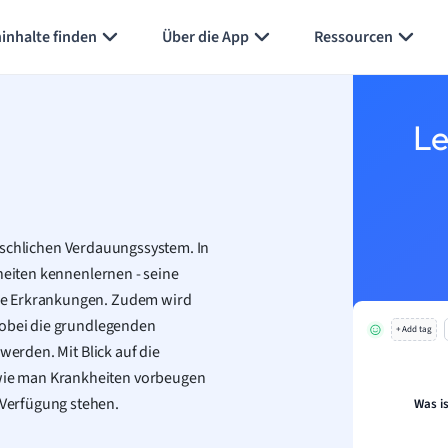
Karteikarten erstellen
Seite zusammenfassen
inhalte finden
Über die App
Ressourcen
Le
schlichen Verdauungssystem. In
lheiten kennenlernen - seine
he Erkrankungen. Zudem wird
wobei die grundlegenden
+ Add tag
werden. Mit Blick auf die
wie man Krankheiten vorbeugen
Verfügung stehen.
Was i