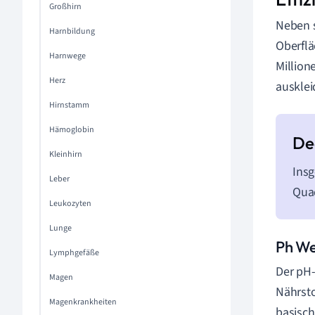
Großhirn
Neben s
Harnbildung
Oberflä
Harnwege
Million
Herz
ausklei
Hirnstamm
Hämoglobin
Kleinhirn
Insg
Leber
Quad
Leukozyten
Lunge
Ph We
Lymphgefäße
Der pH-
Magen
Nährsto
Magenkrankheiten
basisch