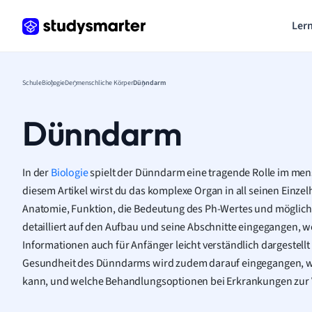
Lern
Schule
Biologie
Der menschliche Körper
Dünndarm
Dünndarm
In der
Biologie
spielt der Dünndarm eine tragende Rolle im men
diesem Artikel wirst du das komplexe Organ in all seinen Einze
Anatomie, Funktion, die Bedeutung des Ph-Wertes und möglic
detailliert auf den Aufbau und seine Abschnitte eingegangen, 
Informationen auch für Anfänger leicht verständlich dargestellt 
Gesundheit des Dünndarms wird zudem darauf eingegangen, 
kann, und welche Behandlungsoptionen bei Erkrankungen zur 