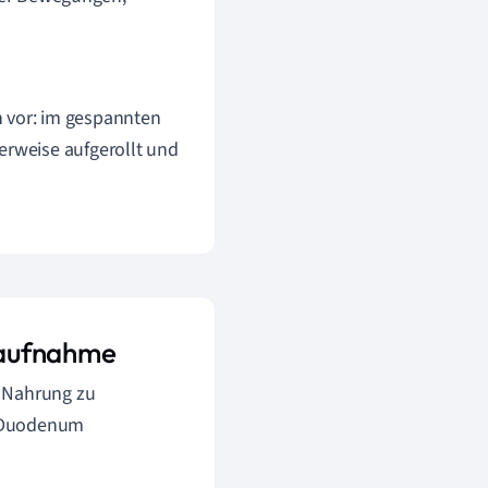
h vor: im gespannten
erweise aufgerollt und
faufnahme
r Nahrung zu
em Duodenum