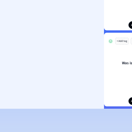
+ Add tag
Was i