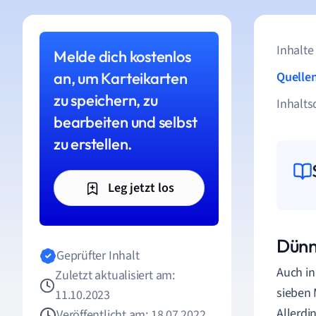
Inhalte
Melde dich kostenlos
an, um Karteikarten
Quelle
zu speichern, zu
Inhalts
bearbeiten und selbst
zu erstellen.
Leg jetzt los
Dünn
Geprüfter Inhalt
Auch in
Zuletzt aktualisiert am:
sieben 
11.10.2023
Allerdi
Veröffentlicht am: 18.07.2022