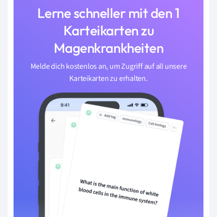
Lerne schneller mit den 1
Karteikarten zu
Magenkrankheiten
Melde dich kostenlos an, um Zugriff auf all unsere
Karteikarten zu erhalten.