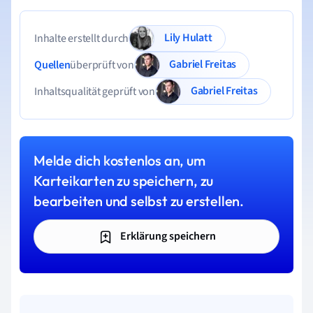
Lily Hulatt
Inhalte erstellt durch
Gabriel Freitas
Quellen
überprüft von
Gabriel Freitas
Inhaltsqualität geprüft von
Melde dich kostenlos an, um
Karteikarten zu speichern, zu
bearbeiten und selbst zu erstellen.
Erklärung speichern