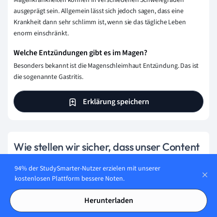
Magenkrankheiten können in verschiedenen Schweregraden
ausgeprägt sein. Allgemein lässt sich jedoch sagen, dass eine
Krankheit dann sehr schlimm ist, wenn sie das tägliche Leben
enorm einschränkt.
Welche Entzündungen gibt es im Magen?
Besonders bekannt ist die Magenschleimhaut Entzündung. Das ist
die sogenannte Gastritis.
Erklärung speichern
Wie stellen wir sicher, dass unser Content
korrekt und vertrauenswürdig ist?
94% der StudySmarter-Nutzer erzielen mit unserer
Bei StudySmarter haben wir eine Lernplattform geschaffen,
kostenlosen Plattform bessere Noten.
die Millionen von Studierende unterstützt. Lerne die
Herunterladen
Menschen kennen, die hart daran arbeiten, Fakten
basierten Content zu liefern und sicherzustellen, dass er