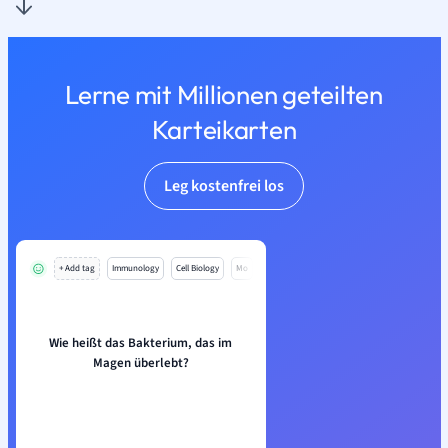
Lerne mit Millionen geteilten
Karteikarten
Leg kostenfrei los
+ Add tag
Immunology
Cell Biology
Mo
Wie heißt das Bakterium, das im
Magen überlebt?