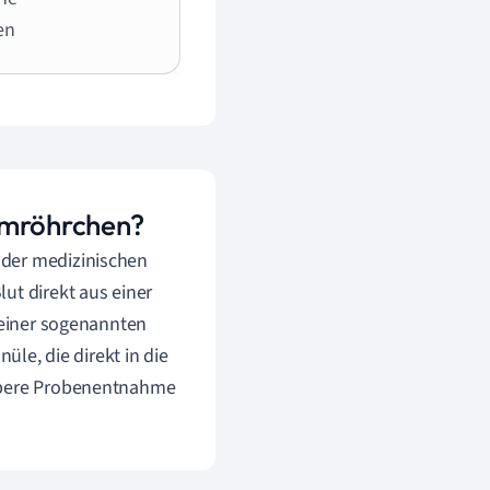
en
uumröhrchen?
 der medizinischen
ut direkt aus einer
e einer sogenannten
üle, die direkt in die
aubere Probenentnahme