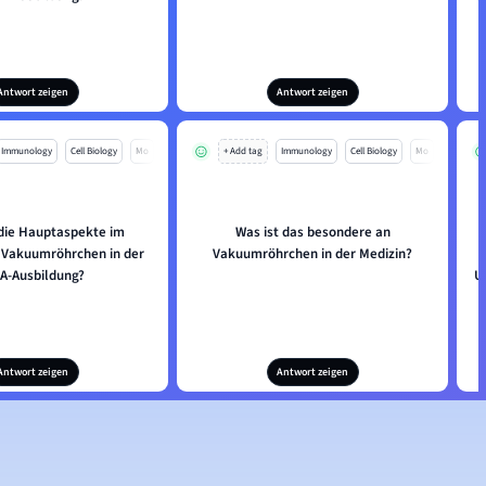
Antwort zeigen
Antwort zeigen
Immunology
Cell Biology
Mo
+ Add tag
Immunology
Cell Biology
Mo
 die Hauptaspekte im
Was ist das besondere an
Vakuumröhrchen in der
Vakuumröhrchen in der Medizin?
A-Ausbildung?
U
Antwort zeigen
Antwort zeigen