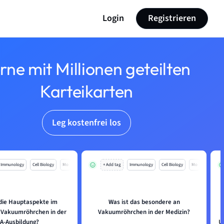
Login
Registrieren
rne mit Millionen geteilten
Karteikarten
Leg kostenfrei los
Immunology
Cell Biology
Mo
+ Add tag
Immunology
Cell Biology
Mo
 die Hauptaspekte im
Was ist das besondere an
Vakuumröhrchen in der
Vakuumröhrchen in der Medizin?
A-Ausbildung?
U