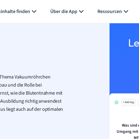
inhalte finden
Über die App
Ressourcen
Le
das Thema Vakuumröhrchen
bau und die Rolle bei
rnst, wie die Blutentnahme mit
-Ausbildung richtig anwendest
+ Add tag
us liegt auch auf der optimalen
Was sind
Umgang mit 
MF