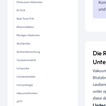
Kuns
Perkussion Abdomen
und 
RT PCR
Real-Time PCR
Rheumafaktor
Röntgen-Abdomen
Stuhlprobe
Die 
Stuhluntersuchung
Unte
Tympanometrie
Urinprobe
Vakuumr
Urinteststreifen
Blutabn
saubere
Urinzytologie
unter o
Vakuumröhrchen
diese d
aPTT
Unter