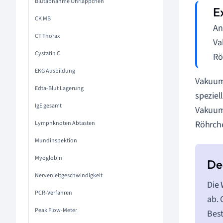
Blutabnahme Ohrläppchen
CK MB
An
CT Thorax
Va
Cystatin C
Rö
EKG Ausbildung
Vakuumr
Edta-Blut Lagerung
speziel
IgE gesamt
Vakuumr
Röhrche
Lymphknoten Abtasten
Mundinspektion
Myoglobin
Nervenleitgeschwindigkeit
Die 
PCR-Verfahren
ab. 
Peak Flow-Meter
Best