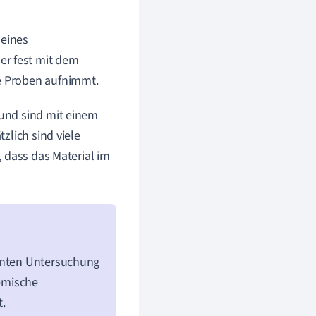
 eines
er fest mit dem
ie Proben aufnimmt.
und sind mit einem
zlich sind viele
 dass das Material im
lanten Untersuchung
hemische
t.