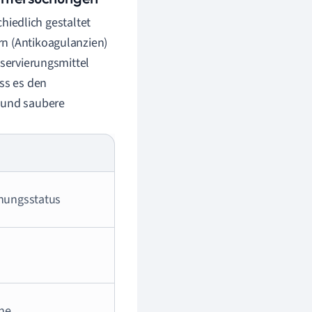
edlich gestaltet
rn (Antikoagulanzien)
nservierungsmittel
ass es den
e und saubere
nnungsstatus
he