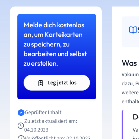
Melde dich kostenlos
an, um Karteikarten
zu speichern, zu
bearbeiten und selbst
Was 
zu erstellen.
Vakuumr
Leg jetzt los
dazu, P
weitere
enthalt
Geprüfter Inhalt
Zuletzt aktualisiert am:
04.10.2023
Va
Veröffentlicht am: 02.10.2023
in