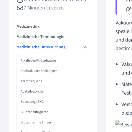
7 Minuten Lesezeit
ge
Vakuumr
Medizinethik
speziel
Medizinische Terminologie
und dam
Medizinische Untersuchung
bestimm
Alkalische Phosphatase
Vaku
Antinukleäre Antikörper
und 
Atemfrequenz
Mate
Auskulation Darm
Fest
Belastungs EKG
Vers
blei
Blut zentrifugieren
Blutabnahme Finger