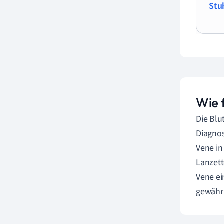
Stu
Wie 
Die Blu
Diagnos
Vene in
Lanzett
Vene ei
gewährl