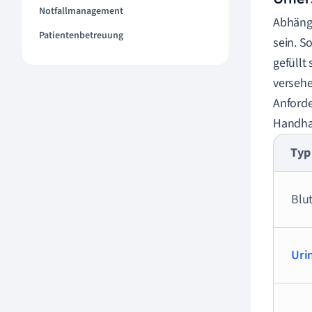
Notfallmanagement
Abhäng
Patientenbetreuung
sein. S
gefüllt
versehe
Anforde
Handha
Typ
Blu
Uri