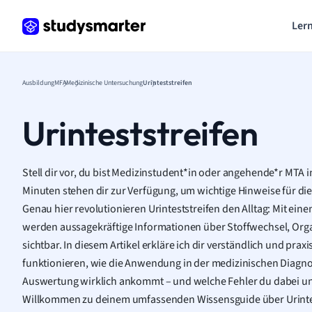
Lern
Ausbildung
MFA
Medizinische Untersuchung
Urinteststreifen
Urinteststreifen
Stell dir vor, du bist Medizinstudent*in oder angehende*r MTA
Minuten stehen dir zur Verfügung, um wichtige Hinweise für die
Genau hier revolutionieren Urinteststreifen den Alltag: Mit ein
werden aussagekräftige Informationen über Stoffwechsel, Org
sichtbar. In diesem Artikel erkläre ich dir verständlich und prax
funktionieren, wie die Anwendung in der medizinischen Diagnos
Auswertung wirklich ankommt – und welche Fehler du dabei un
Willkommen zu deinem umfassenden Wissensguide über Urintes