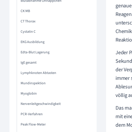
Blutabnahme Ohrläppchen
genauer
CK MB
Reagenz
CT Thorax
untersc
Chemika
Cystatin C
Reaktio
EKG Ausbildung
Jeder P
Edta-Blut Lagerung
Sekunde
IgE gesamt
der Ver
Lymphknoten Abtasten
immer s
Mundinspektion
Ablesung
Myoglobin
völlig 
Nervenleitgeschwindigkeit
Das mac
PCR-Verfahren
mit ein
dem Mot
Peak Flow-Meter