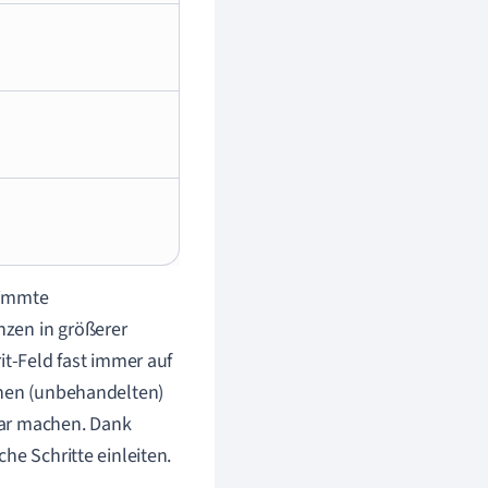
stimmte
nzen in größerer
it-Feld fast immer auf
inen (unbehandelten)
bar machen. Dank
he Schritte einleiten.