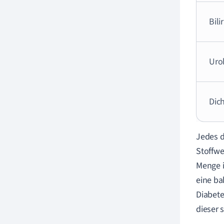
Bili
Uro
Dic
Jedes d
Stoffwe
Menge i
eine ba
Diabete
dieser 