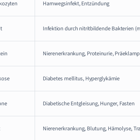
kozyten
Harnwegsinfekt, Entzündung
it
Infektion durch nitritbildende Bakterien (me
tein
Nierenerkrankung, Proteinurie, Präeklamp
kose
Diabetes mellitus, Hyperglykämie
one
Diabetische Entgleisung, Hunger, Fasten
t
Nierenerkrankung, Blutung, Hämolyse, T