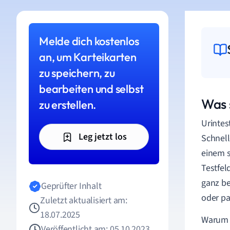
Melde dich kostenlos
an, um Karteikarten
zu speichern, zu
bearbeiten und selbst
Was 
zu erstellen.
Urintes
Leg jetzt los
Schnell
einem s
Testfel
ganz be
Geprüfter Inhalt
oder pa
Zuletzt aktualisiert am:
18.07.2025
Warum a
Veröffentlicht am: 05.10.2023