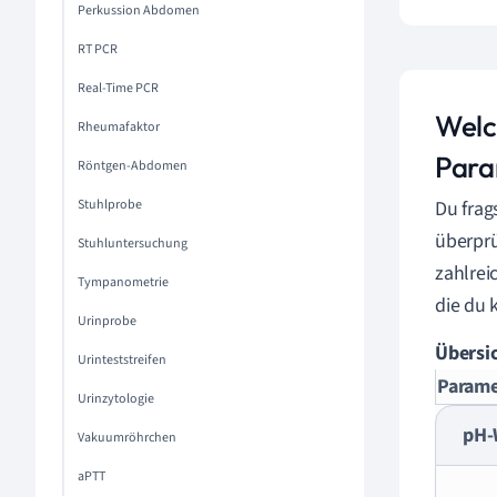
Perkussion Abdomen
RT PCR
Real-Time PCR
Welc
Rheumafaktor
Para
Röntgen-Abdomen
Stuhlprobe
Du frag
überprü
Stuhluntersuchung
zahlrei
Tympanometrie
die du 
Urinprobe
Übersic
Urinteststreifen
Parame
Urinzytologie
pH-
Vakuumröhrchen
aPTT