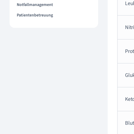
Leu
Notfallmanagement
Patientenbetreuung
Nitr
Pro
Glu
Ket
Blu