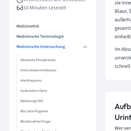
sie inn
10 Minuten Lesezeit
Blase, 
außerha
Medizinethik
gesamte
einheit
Medizinische Terminologie
Medizinische Untersuchung
Im Absc
unverzi
Alkalische Phosphatase
schnell
Antinukleäre Antikörper
Atemfrequenz
Auskulation Darm
Belastungs EKG
Aufb
Blut zentrifugieren
Urin
Blutabnahme Finger
Wer ver