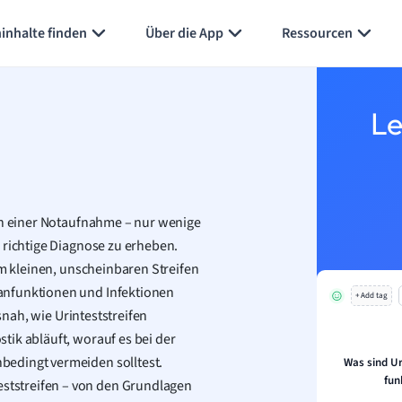
inhalte finden
Über die App
Ressourcen
Le
 in einer Notaufnahme – nur wenige
 richtige Diagnose zu erheben.
em kleinen, unscheinbaren Streifen
anfunktionen und Infektionen
+ Add tag
isnah, wie Urinteststreifen
tik abläuft, worauf es bei der
bedingt vermeiden solltest.
Was sind Ur
fun
tstreifen – von den Grundlagen