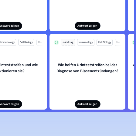
Antwort zeigen
Antwort zeigen
Immunology
Cell Biology
Mo
+ Add tag
Immunology
Cell Biology
Mo
inteststreifen und wie
Wie helfen Urinteststreifen bei der
W
ktionieren sie?
Diagnose von Blasenentzündungen?
Antwort zeigen
Antwort zeigen