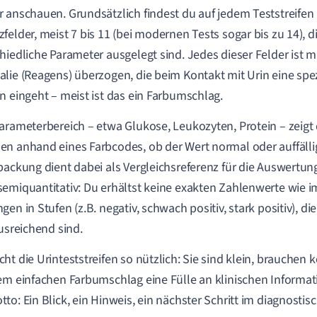
 anschauen. Grundsätzlich findest du auf jedem Teststreife
felder, meist 7 bis 11 (bei modernen Tests sogar bis zu 14), di
hiedliche Parameter ausgelegt sind. Jedes dieser Felder ist m
lie (Reagens) überzogen, die beim Kontakt mit Urin eine spe
n eingeht – meist ist das ein Farbumschlag.
arameterbereich – etwa Glukose, Leukozyten, Protein – zeigt
n anhand eines Farbcodes, ob der Wert normal oder auffällig 
packung dient dabei als Vergleichsreferenz für die Auswertung.
emiquantitativ: Du erhältst keine exakten Zahlenwerte wie i
en in Stufen (z.B. negativ, schwach positiv, stark positiv), die
ausreichend sind.
ht die Urinteststreifen so nützlich: Sie sind klein, brauchen k
em einfachen Farbumschlag eine Fülle an klinischen Informa
to: Ein Blick, ein Hinweis, ein nächster Schritt im diagnostis