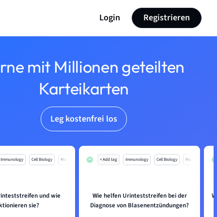
Login
Registrieren
rne mit Millionen geteilten
Karteikarten
Leg kostenfrei los
Immunology
Cell Biology
Mo
+ Add tag
Immunology
Cell Biology
Mo
inteststreifen und wie
Wie helfen Urinteststreifen bei der
W
ktionieren sie?
Diagnose von Blasenentzündungen?