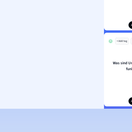
+ Add tag
Was sind Ur
fun