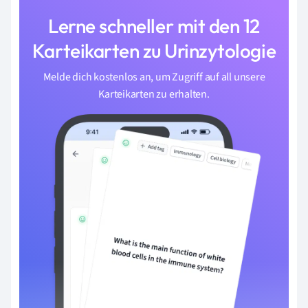
Lerne schneller mit den 12
Karteikarten zu Urinzytologie
Melde dich kostenlos an, um Zugriff auf all unsere
Karteikarten zu erhalten.