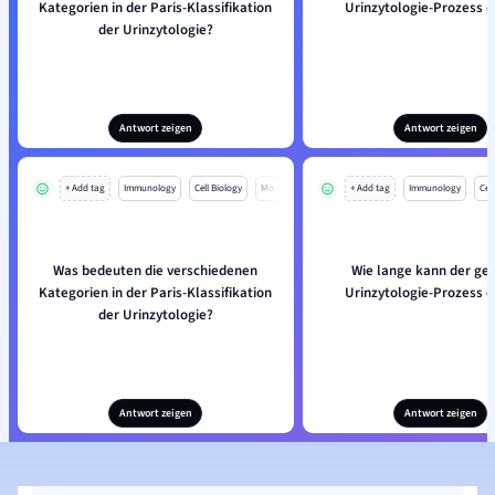
Kategorien in der Paris-Klassifikation
Urinzytologie-Prozess 
der Urinzytologie?
Antwort zeigen
Antwort zeigen
+ Add tag
Immunology
Cell Biology
Mo
+ Add tag
Immunology
Cell
Was bedeuten die verschiedenen
Wie lange kann der g
Kategorien in der Paris-Klassifikation
Urinzytologie-Prozess 
der Urinzytologie?
Antwort zeigen
Antwort zeigen