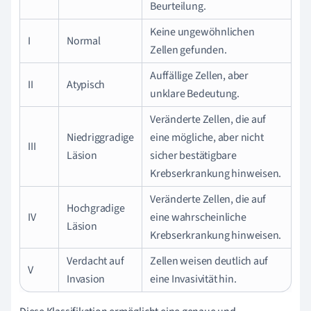
Beurteilung.
Keine ungewöhnlichen
I
Normal
Zellen gefunden.
Auffällige Zellen, aber
II
Atypisch
unklare Bedeutung.
Veränderte Zellen, die auf
Niedriggradige
eine mögliche, aber nicht
III
Läsion
sicher bestätigbare
Krebserkrankung hinweisen.
Veränderte Zellen, die auf
Hochgradige
IV
eine wahrscheinliche
Läsion
Krebserkrankung hinweisen.
Verdacht auf
Zellen weisen deutlich auf
V
Invasion
eine Invasivität hin.