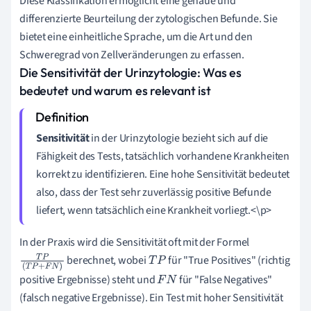
Diese Klassifikation ermöglicht eine genaue und
differenzierte Beurteilung der zytologischen Befunde. Sie
bietet eine einheitliche Sprache, um die Art und den
Schweregrad von Zellveränderungen zu erfassen.
Die Sensitivität der Urinzytologie: Was es
bedeutet und warum es relevant ist
Sensitivität
in der Urinzytologie bezieht sich auf die
Fähigkeit des Tests, tatsächlich vorhandene Krankheiten
korrekt zu identifizieren. Eine hohe Sensitivität bedeutet
also, dass der Test sehr zuverlässig positive Befunde
liefert, wenn tatsächlich eine Krankheit vorliegt.<\p>
In der Praxis wird die Sensitivität oft mit der Formel
berechnet, wobei
für "True Positives" (richtig
T
P
(
T
P
+
F
N
T
P
positive Ergebnisse) steht und
für "False Negatives"
)
F
N
(falsch negative Ergebnisse). Ein Test mit hoher Sensitivität