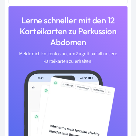
Lerne schneller mit den 12
Karteikarten zu Perkussion
Abdomen
Melde dich kostenlos an, um Zugriff auf all unsere
Karteikarten zu erhalten.