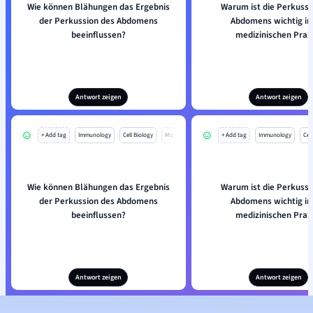
Wie können Blähungen das Ergebnis
Warum ist die Perkussi
der Perkussion des Abdomens
Abdomens wichtig in
beeinflussen?
medizinischen Prax
Antwort zeigen
Antwort zeigen
+ Add tag
Immunology
Cell Biology
Mo
+ Add tag
Immunology
Cell
Wie können Blähungen das Ergebnis
Warum ist die Perkussi
der Perkussion des Abdomens
Abdomens wichtig in
beeinflussen?
medizinischen Prax
Antwort zeigen
Antwort zeigen