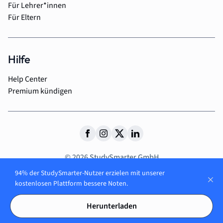
Für Lehrer*innen
Für Eltern
Hilfe
Help Center
Premium kündigen
© 2026 StudySmarter GmbH
AGB
Impressum
Datenschutzerklärung
94% der StudySmarter-Nutzer erzielen mit unserer
kostenlosen Plattform bessere Noten.
Herunterladen
Entdecke über