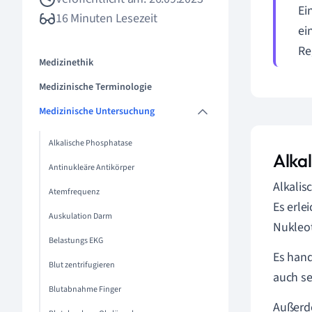
Ei
16 Minuten Lesezeit
ei
Re
Medizinethik
Medizinische Terminologie
Medizinische Untersuchung
Alkalische Phosphatase
Alka
Antinukleäre Antikörper
Alkalis
Atemfrequenz
Es erle
Auskulation Darm
Nukleot
Belastungs EKG
Es hand
Blut zentrifugieren
auch se
Blutabnahme Finger
Außerde