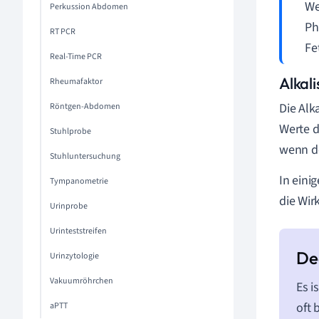
We
Perkussion Abdomen
Ph
RT PCR
Fe
Real-Time PCR
Alkal
Rheumafaktor
Die Alk
Röntgen-Abdomen
Werte d
Stuhlprobe
wenn de
Stuhluntersuchung
In eini
Tympanometrie
die Wir
Urinprobe
Urinteststreifen
Urinzytologie
Vakuumröhrchen
Es i
oft 
aPTT