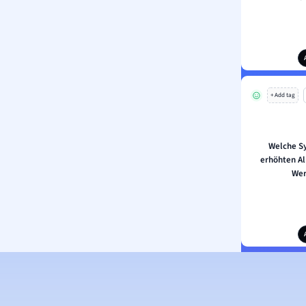
+ Add tag
Welche S
erhöhten A
Wer