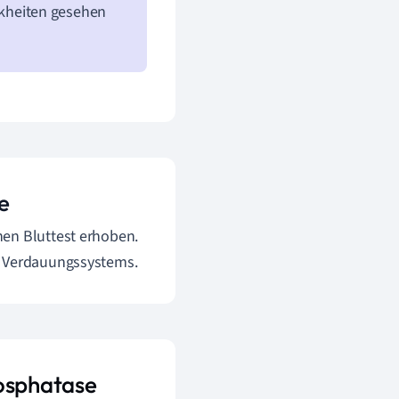
kheiten gesehen
e
nen Bluttest erhoben.
s Verdauungssystems.
hosphatase