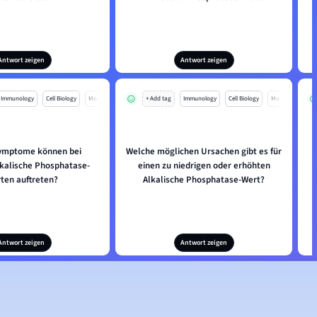
Antwort zeigen
Antwort zeigen
Immunology
Cell Biology
Mo
+ Add tag
Immunology
Cell Biology
Mo
ymptome können bei
Welche möglichen Ursachen gibt es für
lkalische Phosphatase-
einen zu niedrigen oder erhöhten
ten auftreten?
Alkalische Phosphatase-Wert?
Antwort zeigen
Antwort zeigen