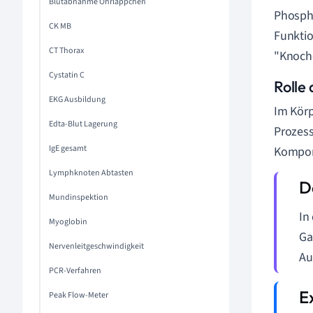
Blutabnahme Ohrläppchen
Phospha
CK MB
Funktio
CT Thorax
"Knoche
Cystatin C
Rolle
EKG Ausbildung
Im Körp
Edta-Blut Lagerung
Prozess
IgE gesamt
Kompon
Lymphknoten Abtasten
Mundinspektion
In
Myoglobin
Ga
Nervenleitgeschwindigkeit
Au
PCR-Verfahren
Peak Flow-Meter