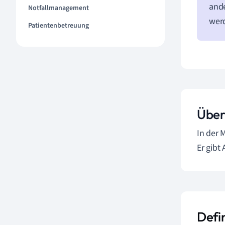
and
Notfallmanagement
wer
Patientenbetreuung
Über
In der 
Er gibt
Defi