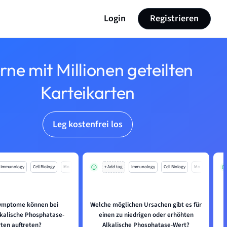
Login
Registrieren
rne mit Millionen geteilten
Karteikarten
Leg kostenfrei los
Immunology
Cell Biology
Mo
+ Add tag
Immunology
Cell Biology
Mo
ymptome können bei
Welche möglichen Ursachen gibt es für
lkalische Phosphatase-
einen zu niedrigen oder erhöhten
ten auftreten?
Alkalische Phosphatase-Wert?