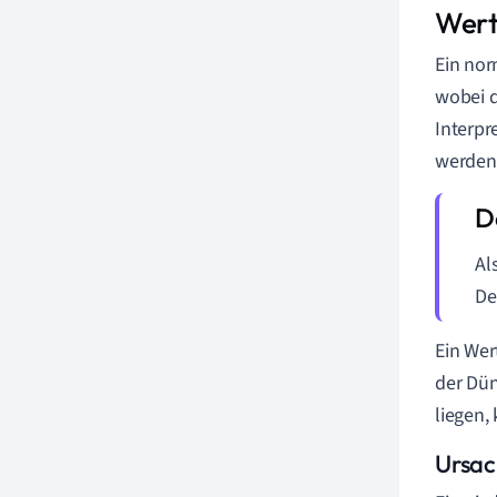
Wer
Ein nor
wobei d
Interpr
werden
Al
De
Ein Wer
der Dün
liegen,
Ursac