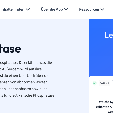
inhalte finden
Über die App
Ressourcen
Le
tase
hosphatase. Du erfährst, was die
t. Außerdem wird auf ihre
t du einen Überblick über die
uenzen von abnormen Werten.
+ Add tag
enen Lebensphasen sowie ihr
s für die Alkalische Phosphatase,
Welche S
erhöhten A
Wer