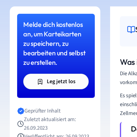
Melde dich kostenlos
an, um Karteikarten
zu speichern, zu
bearbeiten und selbst
Was 
zu erstellen.
Die Alk
Leg jetzt los
vorkomm
Es spie
einschl
Geprüfter Inhalt
Zellmem
Zuletzt aktualisiert am:
26.09.2023
Veröffentlicht am: 26.09.2023